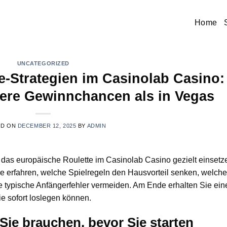
Home
UNCATEGORIZED
e‑Strategien im Casinolab Casino:
sere Gewinnchancen als in Vegas
ED ON
DECEMBER 12, 2025
BY
ADMIN
e das europäische Roulette im Casinolab Casino gezielt einsetz
 erfahren, welche Spielregeln den Hausvorteil senken, welche
e typische Anfängerfehler vermeiden. Am Ende erhalten Sie ein
Sie sofort loslegen können.
ie brauchen, bevor Sie starten