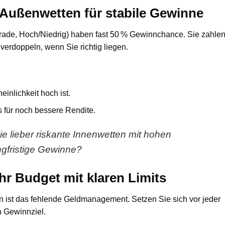
f Außenwetten für stabile Gewinne
ade, Hoch/Niedrig) haben fast 50 % Gewinnchance. Sie zahle
 verdoppeln, wenn Sie richtig liegen.
inlichkeit hoch ist.
 für noch bessere Rendite.
e lieber riskante Innenwetten mit hohen
ngfristige Gewinne?
Ihr Budget mit klaren Limits
n ist das fehlende Geldmanagement. Setzen Sie sich vor jeder
n Gewinnziel.