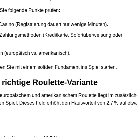
 Sie folgende Punkte prüfen:
 Casino (Registrierung dauert nur wenige Minuten).
n Zahlungsmethoden (Kreditkarte, Sofortüberweisung oder
n (europäisch vs. amerikanisch).
en Sie mit einem soliden Fundament ins Spiel starten.
 richtige Roulette‑Variante
europäischem und amerikanischem Roulette liegt im zusätzlic
n Spiel. Dieses Feld erhöht den Hausvorteil von 2,7 % auf etw