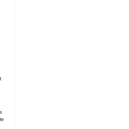
t
e
te