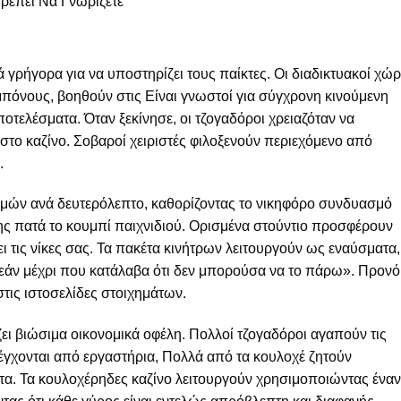
Πρέπει Να Γνωρίζετε
 γρήγορα για να υποστηρίζει τους παίκτες. Οι διαδικτυακοί χώρ
πόνους, βοηθούν στις Είναι γνωστοί για σύγχρονη κινούμενη
αποτελέσματα. Όταν ξεκίνησε, οι τζογαδόροι χρειαζόταν να
στο καζίνο. Σοβαροί χειριστές φιλοξενούν περιεχόμενο από
.
ιμών ανά δευτερόλεπτο, καθορίζοντας το νικηφόρο συνδυασμό
της πατά το κουμπί παιχνιδιού. Ορισμένα στούντιο προσφέρουν
ι τις νίκες σας. Τα πακέτα κινήτρων λειτουργούν ως εναύσματα,
εάν μέχρι που κατάλαβα ότι δεν μπορούσα να το πάρω». Προνό
στις ιστοσελίδες στοιχημάτων.
ει βιώσιμα οικονομικά οφέλη. Πολλοί τζογαδόροι αγαπούν τις
λέγχονται από εργαστήρια, Πολλά από τα κουλοχέ ζητούν
τα. Τα κουλοχέρηδες καζίνο λειτουργούν χρησιμοποιώντας έναν