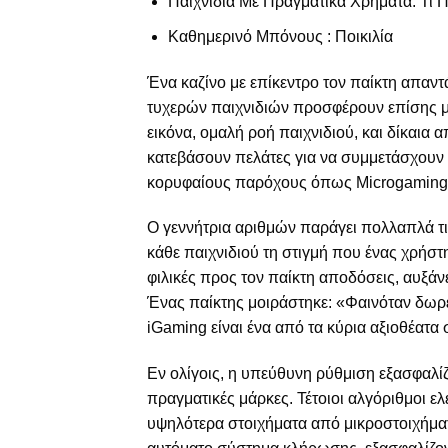
Παιχνίδια Με Πραγματικά Χρήματα: Τι 
Καθημερινό Μπόνους : Ποικιλία
Ένα καζίνο με επίκεντρο τον παίκτη απαντά
τυχερών παιχνιδιών προσφέρουν επίσης μ
εικόνα, ομαλή ροή παιχνιδιού, και δίκαια 
κατεβάσουν πελάτες για να συμμετάσχουν 
κορυφαίους παρόχους όπως Microgaming
Ο γεννήτρια αριθμών παράγει πολλαπλά τ
κάθε παιχνιδιού τη στιγμή που ένας χρήσ
φιλικές προς τον παίκτη αποδόσεις, αυξάνε
Ένας παίκτης μοιράστηκε: «Φαινόταν δωρ
iGaming είναι ένα από τα κύρια αξιοθέατα 
Εν ολίγοις, η υπεύθυνη ρύθμιση εξασφαλίζ
πραγματικές μάρκες. Τέτοιοι αλγόριθμοι ε
υψηλότερα στοιχήματα από μικροστοιχήμα