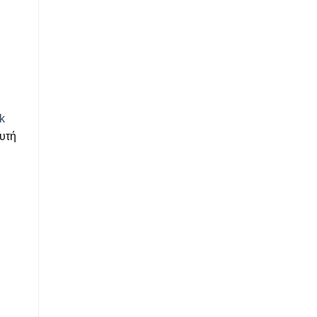
k
αυτή