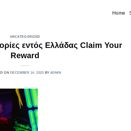
Home
UNCATEGORIZED
ορίες εντός Ελλάδας Claim Your
Reward
ED ON
DECEMBER 14, 2025
BY
ADMIN