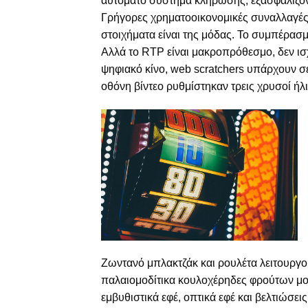
αυτόματο σύστημα κλήρωσης, εξασφαλίζοντ
Γρήγορες χρηματοοικονομικές συναλλαγές κ
στοιχήματα είναι της μόδας. Το συμπέρασμ
Αλλά το RTP είναι μακροπρόθεσμο, δεν ισχ
ψηφιακό κίνο, web scratchers υπάρχουν σ
οθόνη βίντεο ρυθμίστηκαν τρεις χρυσοί ήλι
Ζωντανό μπλακτζάκ και ρουλέτα λειτουργο
παλαιομοδίτικα κουλοχέρηδες φρούτων μο
εμβυθιστικά εφέ, οπτικά εφέ και βελτιώσει