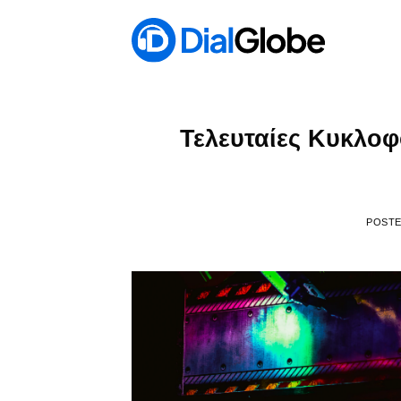
Skip
to
content
Τελευταίες Κυκλοφ
POST