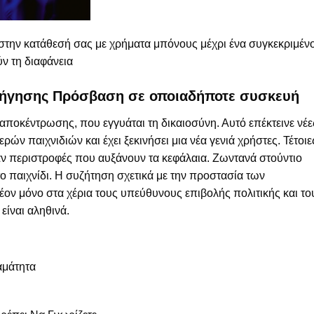
 στην κατάθεσή σας με χρήματα μπόνους μέχρι ένα συγκεκριμέν
ύν τη διαφάνεια
ιήγησης Πρόσβαση σε οποιαδήποτε συσκευή
αποκέντρωσης, που εγγυάται τη δικαιοσύνη. Αυτό επέκτεινε νέε
ρών παιχνιδιών και έχει ξεκινήσει μια νέα γενιά χρήστες. Τέτοιε
 περιστροφές που αυξάνουν τα κεφάλαια. Ζωντανά στούντιο
ο παιχνίδι. Η συζήτηση σχετικά με την προστασία των
ν μόνο στα χέρια τους υπεύθυνους επιβολής πολιτικής και το
είναι αληθινά.
αμάτητα