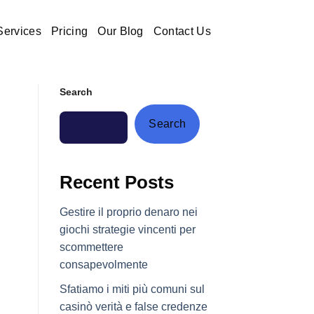
Services
Pricing
Our Blog
Contact Us
Search
Search
Recent Posts
Gestire il proprio denaro nei
giochi strategie vincenti per
scommettere
consapevolmente
Sfatiamo i miti più comuni sul
casinò verità e false credenze