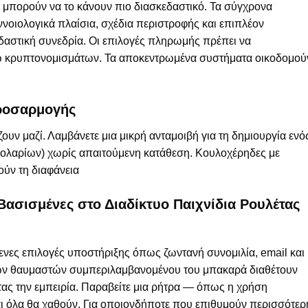
ς μπορούν να το κάνουν πιο διασκεδαστικό. Τα σύγχρονα
ννοιολογικά πλαίσια, σχέδια περιστροφής και επιπλέον
δαστική συνεδρία. Οι επιλογές πληρωμής πρέπει να
ω κρυπτονομισμάτων. Τα αποκεντρωμένα συστήματα οικοδομού
προσαρμογής
ουν μαζί. Λαμβάνετε μια μικρή ανταμοιβή για τη δημιουργία ενό
δολαρίων) χωρίς απαιτούμενη κατάθεση. Κουλοχέρηδες με
ρούν τη διαφάνεια
 Βασισμένες στο Διαδίκτυο Παιχνίδια Ρουλέτας
νες επιλογές υποστήριξης όπως ζωντανή συνομιλία, email και
ων θαυμαστών συμπεριλαμβανομένου του μπακαρά διαθέτουν
ας την εμπειρία. Παραβείτε μια ρήτρα — όπως η χρήση
ι όλα θα χαθούν. Για οποιονδήποτε που επιθυμούν περισσότερ