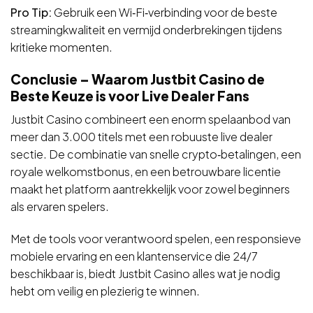
Pro Tip:
Gebruik een Wi‑Fi‑verbinding voor de beste
streamingkwaliteit en vermijd onderbrekingen tijdens
kritieke momenten.
Conclusie – Waarom Justbit Casino de
Beste Keuze is voor Live Dealer Fans
Justbit Casino combineert een enorm spelaanbod van
meer dan 3.000 titels met een robuuste live dealer
sectie. De combinatie van snelle crypto‑betalingen, een
royale welkomstbonus, en een betrouwbare licentie
maakt het platform aantrekkelijk voor zowel beginners
als ervaren spelers.
Met de tools voor verantwoord spelen, een responsieve
mobiele ervaring en een klantenservice die 24/7
beschikbaar is, biedt Justbit Casino alles wat je nodig
hebt om veilig en plezierig te winnen.