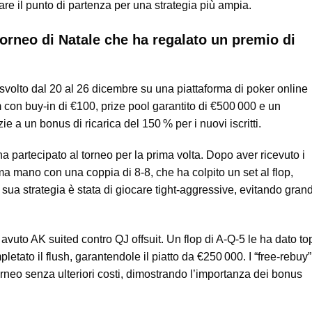
re il punto di partenza per una strategia più ampia.
 torneo di Natale che ha regalato un premio di
 svolto dal 20 al 26 dicembre su una piattaforma di poker online
 con buy‑in di €100, prize pool garantito di €500 000 e un
zie a un bonus di ricarica del 150 % per i nuovi iscritti.
ha partecipato al torneo per la prima volta. Dopo aver ricevuto i
ima mano con una coppia di 8‑8, che ha colpito un set al flop,
a sua strategia è stata di giocare tight‑aggressive, evitando grand
 avuto AK suited contro QJ offsuit. Un flop di A‑Q‑5 le ha dato to
letato il flush, garantendole il piatto da €250 000. I “free‑rebuy”
rneo senza ulteriori costi, dimostrando l’importanza dei bonus