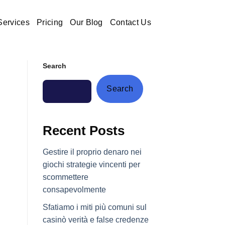
Services
Pricing
Our Blog
Contact Us
Search
Search
Recent Posts
Gestire il proprio denaro nei
giochi strategie vincenti per
scommettere
consapevolmente
Sfatiamo i miti più comuni sul
casinò verità e false credenze