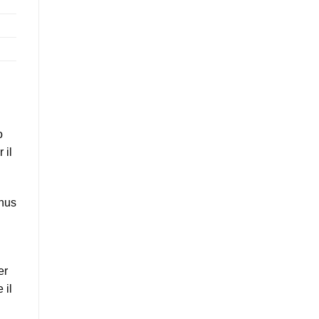
o
 il
onus
er
 il