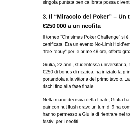
singola puntata ben calibrata possa diventa
3. Il “Miracolo del Poker” – Un
€250 000 a un neofita
Il torneo “Christmas Poker Challenge” si è
certificata. Era un evento No‑Limit Hold’em
“free‑rebuy” per le prime 48 ore, offerto gra
Giulia, 22 anni, studentessa universitaria, 
€250 di bonus di ricarica, ha iniziato la pr
portandola alla vittoria del primo tavolo. L
rischi fino alla fase finale.
Nella mano decisiva della finale, Giulia ha
pair con nut flush draw; un turn di 9 ha comp
hanno permesso a Giulia di rientrare nel to
festivi per i neofiti.