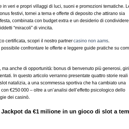
e in veri e propri villaggi di luci, suoni e promozioni tematiche. L
nus festivi, tornei a tema e offerte di deposito che attirano sia
i festa, combinata con budget extra e un desiderio di condividere
ddetti “miracoli” di vincita.
 certificata, scopri il nostro partner
casino non aams
.
è possibile confrontare le offerte e leggere guide pratiche su co
, ma anche di opportunità: bonus di benvenuto più generosi, giri
entati. In questo articolo verranno presentate quattro storie reali
 slot natalizia, a una scommessa sportiva che ha cambiato una
 con €250 000 – oltre a un’analisi dell’effetto psicologico dello
tegie dei casinò.
 Jackpot da €1 milione in un gioco di slot a te