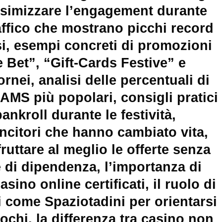
ssimizzare l’engagement durante
raffico che mostrano picchi record
esi, esempi concreti di promozioni
 Bet”, “Gift‑Cards Festive” e
rnei, analisi delle percentuali di
AMS più popolari, consigli pratici
bankroll durante le festività,
ncitori che hanno cambiato vita,
ruttare al meglio le offerte senza
 di dipendenza, l’importanza di
asino online certificati, il ruolo di
li come Spaziotadini per orientarsi
ochi, la differenza tra casino non