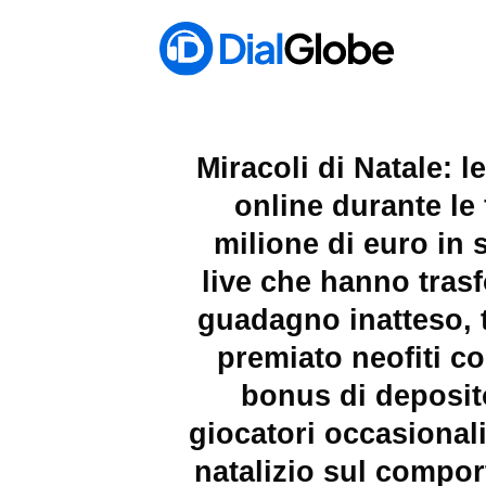
Skip
to
content
Miracoli di Natale: l
online durante le 
milione di euro in 
live che hanno tras
guadagno inatteso, t
premiato neofiti co
bonus di deposito
giocatori occasionali,
natalizio sul compor