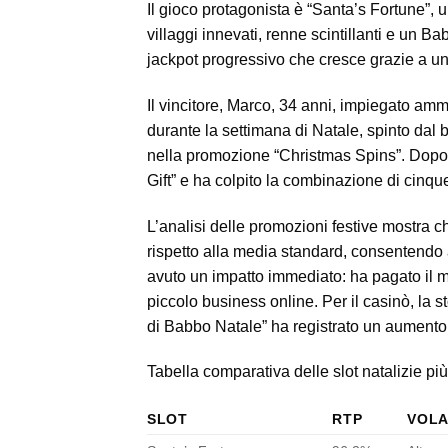
Il gioco protagonista è “Santa’s Fortune”, un
villaggi innevati, renne scintillanti e un B
jackpot progressivo che cresce grazie a u
Il vincitore, Marco, 34 anni, impiegato ammi
durante la settimana di Natale, spinto dal b
nella promozione “Christmas Spins”. Dopo a
Gift” e ha colpito la combinazione di cinqu
L’analisi delle promozioni festive mostra c
rispetto alla media standard, consentendo a
avuto un impatto immediato: ha pagato il mu
piccolo business online. Per il casinò, la 
di Babbo Natale” ha registrato un aumento 
Tabella comparativa delle slot natalizie pi
SLOT
RTP
VOLA