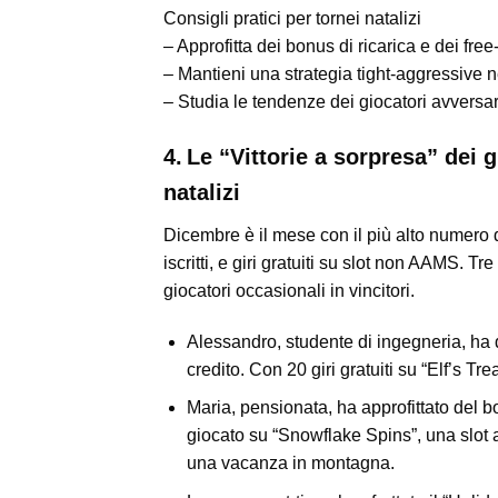
Consigli pratici per tornei natalizi
– Approfitta dei bonus di ricarica e dei free
– Mantieni una strategia tight‑aggressive ne
– Studia le tendenze dei giocatori avversa
4. Le “Vittorie a sorpresa” dei 
natalizi
Dicembre è il mese con il più alto numero di
iscritti, e giri gratuiti su slot non AAMS. 
giocatori occasionali in vincitori.
Alessandro
, studente di ingegneria, ha
credito. Con 20 giri gratuiti su “Elf’s T
Maria
, pensionata, ha approfittato del
giocato su “Snowflake Spins”, una slot a
una vacanza in montagna.