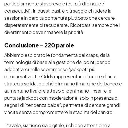
particolarmente sfavorevole (es. più di cinque 7
consecutivi). In questi casi, è più saggio chiudere la
sessione in perdita contenuta piuttosto che cercare
disperatamente di recuperare. Ricordarsi sempre che il
divertimento deve rimanere la priorità.
Conclusione – 220 parole
Abbiamo esplorato le fondamenta del craps, dalla
terminologia di base alla gestione del point, per poi
addentrarci nelle scommesse “jackpot” più
remunerative. Le Odds rappresentano il cuore di una
strategia solida, poiché eliminano il margine del banco e
aumentano il valore atteso di ogni mano. Inserire le
puntate jackpot con moderazione, solo in presenza di
segnali di “tendenza calda”, permette di cercare grandi
vincite senza compromettere la stabilità del bankroll.
Il tavolo, sia fisico sia digitale, richiede attenzione al