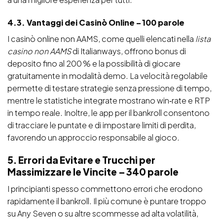
4.3. Vantaggi dei Casinò Online – 100 parole
I casinò online non AAMS, come quelli elencati nella
lista
casino non AAMS
di Italianways, offrono bonus di
deposito fino al 200 % e la possibilità di giocare
gratuitamente in modalità demo. La velocità regolabile
permette di testare strategie senza pressione di tempo,
mentre le statistiche integrate mostrano win‑rate e RTP
in tempo reale. Inoltre, le app per il bankroll consentono
di tracciare le puntate e di impostare limiti di perdita,
favorendo un approccio responsabile al gioco.
5. Errori da Evitare e Trucchi per
Massimizzare le Vincite – 340 parole
I principianti spesso commettono errori che erodono
rapidamente il bankroll. Il più comune è puntare troppo
su Any Seven o su altre scommesse ad alta volatilità,