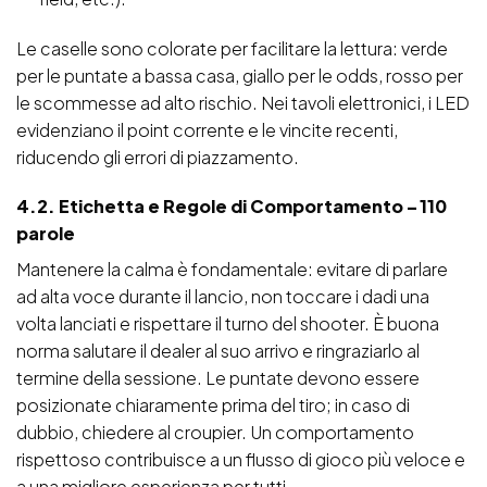
Le caselle sono colorate per facilitare la lettura: verde
per le puntate a bassa casa, giallo per le odds, rosso per
le scommesse ad alto rischio. Nei tavoli elettronici, i LED
evidenziano il point corrente e le vincite recenti,
riducendo gli errori di piazzamento.
4.2. Etichetta e Regole di Comportamento – 110
parole
Mantenere la calma è fondamentale: evitare di parlare
ad alta voce durante il lancio, non toccare i dadi una
volta lanciati e rispettare il turno del shooter. È buona
norma salutare il dealer al suo arrivo e ringraziarlo al
termine della sessione. Le puntate devono essere
posizionate chiaramente prima del tiro; in caso di
dubbio, chiedere al croupier. Un comportamento
rispettoso contribuisce a un flusso di gioco più veloce e
a una migliore esperienza per tutti.