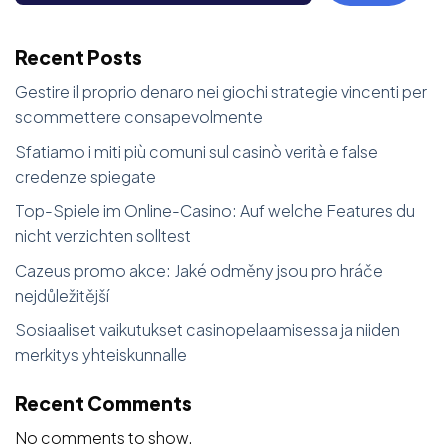
Recent Posts
Gestire il proprio denaro nei giochi strategie vincenti per
scommettere consapevolmente
Sfatiamo i miti più comuni sul casinò verità e false
credenze spiegate
Top-Spiele im Online-Casino: Auf welche Features du
nicht verzichten solltest
Cazeus promo akce: Jaké odměny jsou pro hráče
nejdůležitější
Sosiaaliset vaikutukset casinopelaamisessa ja niiden
merkitys yhteiskunnalle
Recent Comments
No comments to show.