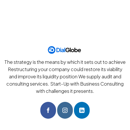
The strategy is the means by which it sets out to achieve
Restructuring your company could restore its viability
and improve its liquidity position We supply audit and
consulting services. Start-Up with Business Consulting
with challenges it presents.