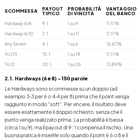
PAYOUT
PROBABILITÀ
VANTAGGIO
SCOMMESSA
TIPICO
DI VINCITA
DEL BANCO
Hardway 6/8
9 : 1
1 su 9
11,11 %
Hardway 4/10
7 : 1
1 su 11
11,11 %
Any Seven
4 : 1
1 su 6
16,67 %
Yo (11)
15 : 1
1 su 18
11,11 %
Yo 12
30 : 1
1 su 36
13,89 %
2.1. Hardways (6 e 8) – 150 parole
Le Hardways sono scommesse su un doppio (ad
esempio 3‑3 per 6 o 4‑4 per 8) prima che il point venga
raggiunto in modo “soft”. Per vincere, il risultato deve
essere esattamente il doppio richiesto, senza che il
punto venga realizzato prima. La probabilità è bassa
(circa 1 su 9), ma il payout di 9 : 1 compensa il rischio. Una
buona pratica è inserirle solo quando il point è 6 o 8 e il