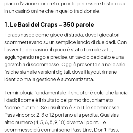
piano d’azione concreto, pronto per essere testato sia
in un casinò online che in quello tradizionale.
1. Le Basi del Craps – 350 parole
Il craps nasce come gioco di strada, dove i giocatori
scommettevano su un semplice lancio di due dadi. Con
l’avvento dei casinò, il gioco è stato formalizzato,
aggiungendo regole precise, un tavolo dedicato e una
gerarchia di scommesse. Oggi è presente sia nelle sale
fisiche sia nelle versioni digitali, dove il layout rimane
identico ma la gestione è automatizzata.
Terminologia fondamentale: il shooter è colui che lancia
i dadi; il come è il risultato del primo tiro, chiamato
“come‑out roll”. Se il risultato è 7 o 11, le scommesse
Pass vincono; 2, 3 o 12 portano alla perdita. Qualsiasi
altro numero (4, 5, 6, 8, 9, 10) diventa il point. Le
scommesse più comuni sono Pass Line, Don’t Pass,