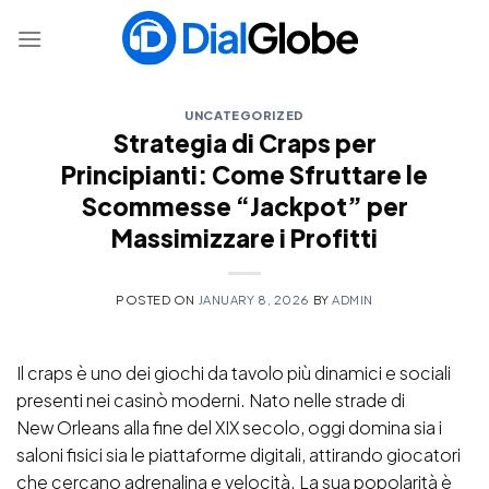
Skip
to
content
UNCATEGORIZED
Strategia di Craps per
Principianti: Come Sfruttare le
Scommesse “Jackpot” per
Massimizzare i Profitti
POSTED ON
JANUARY 8, 2026
BY
ADMIN
Il craps è uno dei giochi da tavolo più dinamici e sociali
presenti nei casinò moderni. Nato nelle strade di
New Orleans alla fine del XIX secolo, oggi domina sia i
saloni fisici sia le piattaforme digitali, attirando giocatori
che cercano adrenalina e velocità. La sua popolarità è