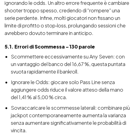
ignorando le odds. Un altro errore frequente è cambiare
shooter troppo spesso, credendo di “rompere” una
serie perdente. Infine, molti giocatori non fissano un
limite di profitto o stop‑loss, prolungando sessioni che
avrebbero dovuto terminare in anticipo.
5.1. Errori di Scommessa – 130 parole
Scommettere eccessivamente su Any Seven: con
un vantaggio del banco del 16,67 %, questa puntata
svuota rapidamente il bankroll.
Ignorare le Odds: giocare solo Pass Line senza
aggiungere odds riduce il valore atteso della mano
del 1,41 % al 5,00 % circa.
Sovraccaricare le scommesse laterali: combinare più
jackpot contemporaneamente aumenta la varianza
senza aumentare significativamente le probabilità di
vincita.