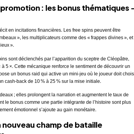
promotion : les bonus thématiques 
cit en incitations financières. Les free spins peuvent être
beaux », les multiplicateurs comme des « frappes divines », et 
ieux ».
spins sont déclenchés par l’apparition du sceptre de Cléopâtre,
 × à 5 ×. Cette mécanique renforce le sentiment de découvrir un
ose un bonus raid qui active un mini‑jeu où le joueur doit chois
 un cash‑back de 10 % à 25 % sur la mise initiale.
aux ; elles prolongent la narration et augmentent le taux de
vent le bonus comme une partie intégrante de l’histoire sont plus
issement émotionnel s’ajoute au gain monétaire.
un nouveau champ de bataille