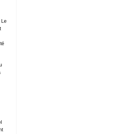
. Le
t
ité
du
à
l
nt