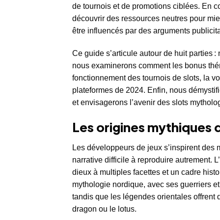
de tournois et de promotions ciblées. En co
découvrir des ressources neutres pour mi
être influencés par des arguments publicita
Ce guide s’articule autour de huit parties
nous examinerons comment les bonus thémat
fonctionnement des tournois de slots, la vo
plateformes de 2024. Enfin, nous démystifi
et envisagerons l’avenir des slots mytholo
Les origines mythiques 
Les développeurs de jeux s’inspirent des m
narrative difficile à reproduire autrement
dieux à multiples facettes et un cadre hist
mythologie nordique, avec ses guerriers e
tandis que les légendes orientales offren
dragon ou le lotus.