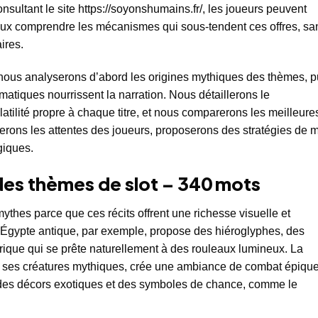
nsultant le site https://soyonshumains.fr/, les joueurs peuvent
eux comprendre les mécanismes qui sous-tendent ces offres, sa
ires.
 : nous analyserons d’abord les origines mythiques des thèmes, p
iques nourrissent la narration. Nous détaillerons le
latilité propre à chaque titre, et nous comparerons les meilleure
erons les attentes des joueurs, proposerons des stratégies de 
giques.
des thèmes de slot – 340 mots
ythes parce que ces récits offrent une richesse visuelle et
. L’Égypte antique, par exemple, propose des hiéroglyphes, des
orique qui se prête naturellement à des rouleaux lumineux. La
t ses créatures mythiques, crée une ambiance de combat épique
t des décors exotiques et des symboles de chance, comme le