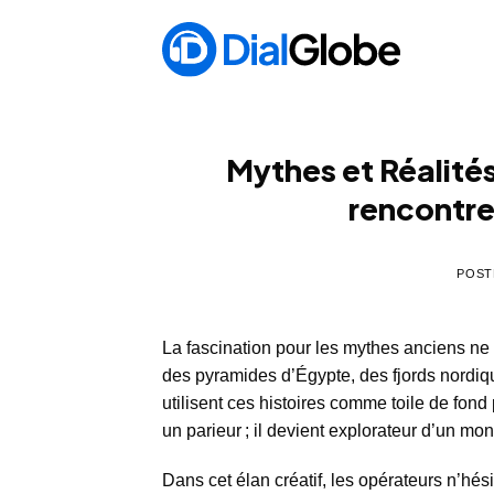
Skip
to
content
Mythes et Réalités
rencontre
POST
La fascination pour les mythes anciens ne ce
des pyramides d’Égypte, des fjords nordiq
utilisent ces histoires comme toile de fond
un parieur ; il devient explorateur d’un 
Dans cet élan créatif, les opérateurs n’hés