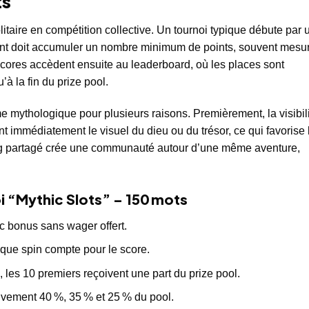
ts
olitaire en compétition collective. Un tournoi typique débute par 
pant doit accumuler un nombre minimum de points, souvent mesu
scores accèdent ensuite au leaderboard, où les places sont
’à la fin du prize pool.
ème mythologique pour plusieurs raisons. Premièrement, la visibil
t immédiatement le visuel du dieu ou du trésor, ce qui favorise 
ling partagé crée une communauté autour d’une même aventure,
i “Mythic Slots” – 150 mots
ec
bonus sans wager
offert.
aque spin compte pour le score.
, les 10 premiers reçoivent une part du prize pool.
tivement 40 %, 35 % et 25 % du pool.