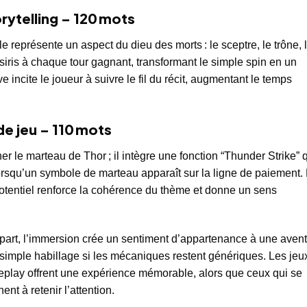
ytelling – 120 mots
 représente un aspect du dieu des morts : le sceptre, le trône, 
siris à chaque tour gagnant, transformant le simple spin en un
e incite le joueur à suivre le fil du récit, augmentant le temps
de jeu – 110 mots
er le marteau de Thor ; il intègre une fonction “Thunder Strike” 
orsqu’un symbole de marteau apparaît sur la ligne de paiement.
 potentiel renforce la cohérence du thème et donne un sens
 part, l’immersion crée un sentiment d’appartenance à une aven
n simple habillage si les mécaniques restent génériques. Les jeu
meplay offrent une expérience mémorable, alors que ceux qui se
nt à retenir l’attention.