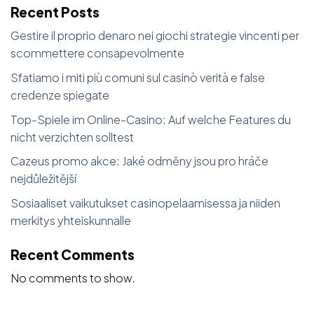
Recent Posts
Gestire il proprio denaro nei giochi strategie vincenti per
scommettere consapevolmente
Sfatiamo i miti più comuni sul casinò verità e false
credenze spiegate
Top-Spiele im Online-Casino: Auf welche Features du
nicht verzichten solltest
Cazeus promo akce: Jaké odměny jsou pro hráče
nejdůležitější
Sosiaaliset vaikutukset casinopelaamisessa ja niiden
merkitys yhteiskunnalle
Recent Comments
No comments to show.