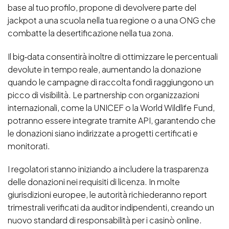
base al tuo profilo, propone di devolvere parte del
jackpot a una scuola nella tua regione o a una ONG che
combatte la desertificazione nella tua zona.
Il big‑data consentirà inoltre di ottimizzare le percentuali
devolute in tempo reale, aumentando la donazione
quando le campagne di raccolta fondi raggiungono un
picco di visibilità. Le partnership con organizzazioni
internazionali, come la UNICEF o la World Wildlife Fund,
potranno essere integrate tramite API, garantendo che
le donazioni siano indirizzate a progetti certificati e
monitorati.
I regolatori stanno iniziando a includere la trasparenza
delle donazioni nei requisiti di licenza. In molte
giurisdizioni europee, le autorità richiederanno report
trimestrali verificati da auditor indipendenti, creando un
nuovo standard di responsabilità per i casinò online.