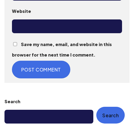
Website
Save my name, email, and website in this
browser for the next time I comment.
Search
Search