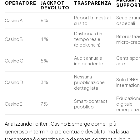
PROGETT
OPERATORE
JACKPOT
TRASPARENZA
SUPPORT
DEVOLUTO
Report trimestrali
Scuole rural
Casino A
6 %
su sito
ospedali
Dashboard in
Riforestazi
Casino B
4 %
tempo reale
micro‑cred
(blockchain)
Audit annuale
Centri sport
Casino C
5 %
indipendente
arte
Nessuna
Solo ONG
Casino D
3 %
pubblicazione
internazion
dettagliata
Educazion
Smart‑contract
Casino E
7 %
digitale,
pubblico
emergenz
Analizzando i criteri, Casino E emerge come il più
generoso in termini di percentuale devoluta, ma la sua
trasparenza è garantita solo da smart‑contract pubblici,