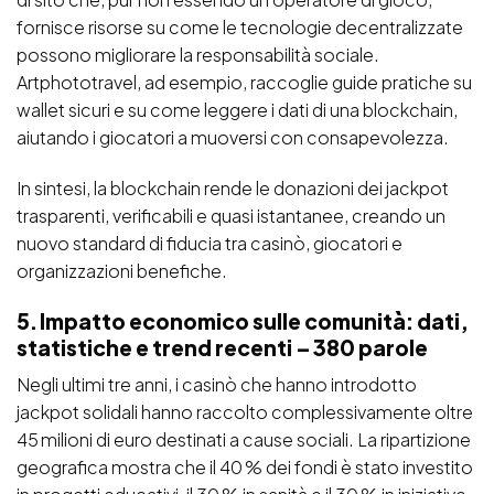
fornisce risorse su come le tecnologie decentralizzate
possono migliorare la responsabilità sociale.
Artphototravel, ad esempio, raccoglie guide pratiche su
wallet sicuri e su come leggere i dati di una blockchain,
aiutando i giocatori a muoversi con consapevolezza.
In sintesi, la blockchain rende le donazioni dei jackpot
trasparenti, verificabili e quasi istantanee, creando un
nuovo standard di fiducia tra casinò, giocatori e
organizzazioni benefiche.
5. Impatto economico sulle comunità: dati,
statistiche e trend recenti – 380 parole
Negli ultimi tre anni, i casinò che hanno introdotto
jackpot solidali hanno raccolto complessivamente oltre
45 milioni di euro destinati a cause sociali. La ripartizione
geografica mostra che il 40 % dei fondi è stato investito