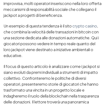
improvvisa, molti operatori inseriscono nella loro offerta
meccanismi di responsabilità sociale che collegano il
jackpot a progetti di beneficenza.
Un esempio di questa tendenza è il sito
crypto casino
,
che combina la velocità delle transazioni in bitcoin con
una sezione dedicata alle donazioni automatiche. Qui i
giocatori possono vedere in tempo reale quanto del
loro jackpot viene destinato a iniziative ambientali o
educative.
Il focus di questo articolo è analizzare come i jackpot si
siano evoluti da premi individuali a strumenti di impatto
collettivo. Confronteremo le politiche di diversi
operatori, presenteremo storie di giocatori che hanno
trasformato una vincita in un progetto locale e
indagheremo il ruolo della blockchain nella trasparenza
delle donazioni. Il lettore troverà una panoramica