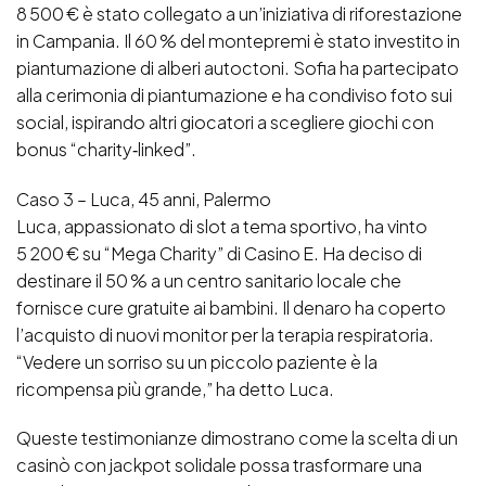
8 500 € è stato collegato a un’iniziativa di riforestazione
in Campania. Il 60 % del montepremi è stato investito in
piantumazione di alberi autoctoni. Sofia ha partecipato
alla cerimonia di piantumazione e ha condiviso foto sui
social, ispirando altri giocatori a scegliere giochi con
bonus “charity‑linked”.
Caso 3 – Luca, 45 anni, Palermo
Luca, appassionato di slot a tema sportivo, ha vinto
5 200 € su “Mega Charity” di Casino E. Ha deciso di
destinare il 50 % a un centro sanitario locale che
fornisce cure gratuite ai bambini. Il denaro ha coperto
l’acquisto di nuovi monitor per la terapia respiratoria.
“Vedere un sorriso su un piccolo paziente è la
ricompensa più grande,” ha detto Luca.
Queste testimonianze dimostrano come la scelta di un
casinò con jackpot solidale possa trasformare una