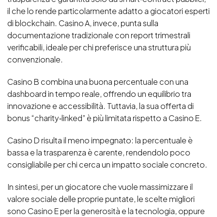
il che lo rende particolarmente adatto a giocatori esperti
di blockchain. Casino A, invece, punta sulla
documentazione tradizionale con report trimestrali
verificabili, ideale per chi preferisce una struttura più
convenzionale.
Casino B combina una buona percentuale con una
dashboard in tempo reale, offrendo un equilibrio tra
innovazione e accessibilità. Tuttavia, la sua offerta di
bonus “charity‑linked” è più limitata rispetto a Casino E.
Casino D risulta il meno impegnato: la percentuale è
bassa e la trasparenza è carente, rendendolo poco
consigliabile per chi cerca un impatto sociale concreto.
In sintesi, per un giocatore che vuole massimizzare il
valore sociale delle proprie puntate, le scelte migliori
sono Casino E per la generosità e la tecnologia, oppure