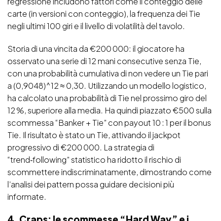
regressione includono fattori come il conteggio delle
carte (in versioni con conteggio), la frequenza dei Tie
negli ultimi 100 giri e il livello di volatilità del tavolo.
Storia di una vincita da €200 000: il giocatore ha
osservato una serie di 12 mani consecutive senza Tie,
con una probabilità cumulativa di non vedere un Tie pari
a (0,9048)^12 ≈ 0,30. Utilizzando un modello logistico,
ha calcolato una probabilità di Tie nel prossimo giro del
12 %, superiore alla media. Ha quindi piazzato €500 sulla
scommessa “Banker + Tie” con payout 10 : 1 per il bonus
Tie. Il risultato è stato un Tie, attivando il jackpot
progressivo di €200 000. La strategia di
“trend‑following” statistico ha ridotto il rischio di
scommettere indiscriminatamente, dimostrando come
l’analisi dei pattern possa guidare decisioni più
informate.
4. Craps: le scommesse “Hard Way” e i