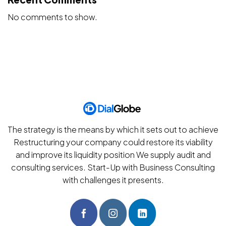
No comments to show.
The strategy is the means by which it sets out to achieve
Restructuring your company could restore its viability
and improve its liquidity position We supply audit and
consulting services. Start-Up with Business Consulting
with challenges it presents.