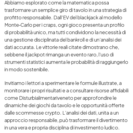
Abbiamo esplorato come la matematica possa
trasformare un semplice giro di tavolo in una strategia di
profitto responsabile. Dall’EV del blackjack al modello
Monte‑Carlo per i craps, ogni gioco presenta un profilo
di probabilità unico, ma tutti condividono la necessità di
una gestione disciplinata del bankroll e di un’analisi dei
dati accurata. Le vittorie reali citate dimostrano che,
sebbene il jackpot rimanga un evento raro, l’uso di
strumenti statistici aumenta le probabilità di raggiungerlo
in modo sostenibile.
Invitiamo i lettori a sperimentare le formule illustrate, a
monitorare i propri risultati e a consultare risorse affidabili
come Disturbialimentariveneto per approfondire le
dinamiche dei giochi da tavolo e le opportunità offerte
dalle scommesse crypto. L’analisi dei dati, unita a un
approccio responsabile, può trasformare il divertimento
in una vera e propria disciplina di investimento ludico.