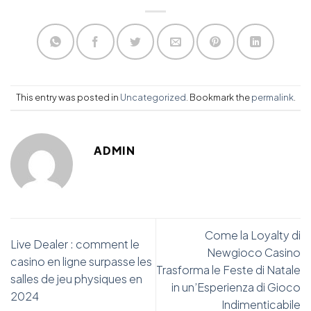
This entry was posted in
Uncategorized
. Bookmark the
permalink
.
ADMIN
Come la Loyalty di
Live Dealer : comment le
Newgioco Casino
casino en ligne surpasse les
Trasforma le Feste di Natale
salles de jeu physiques en
in un’Esperienza di Gioco
2024
Indimenticabile