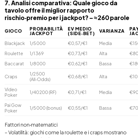
7. Analisi comparativa: Quale gioco da
tavolo offre il miglior rapporto
rischio‑premio per i jackpot? – ≈ 260 parole
PROBABILITÀ
EV MEDIO
PA
GIOCO
VARIANZA
JACKPOT
(SIDE‑BET)
JA
Blackjack
1/5 000
€0,57/€1
Media
€15
Roulette
1/1 369
€0,73/€1
Alta
€80
Baccarat
1/8 000
€0,62/€1
Bassa
€18
1/2 500
Craps
€0,68/€1
Alta
€10
(All‑Odds)
Video
1/40 200 (RF)
€0,71/€1
Media
€90
Poker
Pai Gow
1/5 000 (bonus)
€0,55/€1
Bassa
€70
Poker
Fattori non‑matematici
– Volatilità: giochi come la roulette e i craps mostrano