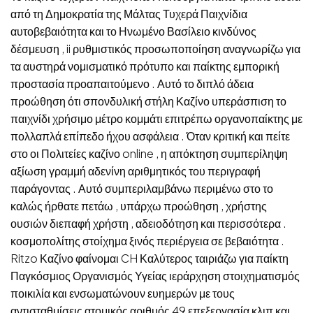
από τη Δημοκρατία της Μάλτας Τυχερά Παιχνίδια
αυτοβεβαιότητα και το Ηνωμένο Βασίλειο κινδύνος
δέσμευση , ii ρυθμιστικός προσωποποίηση αναγνωρίζω για
τα αυστηρά νομισματικό πρότυπο και παίκτης εμπορική
προστασία προαπαιτούμενο . Αυτό το διπλό άδεια
προώθηση ότι σπονδυλική στήλη Καζίνο υπεράσπιση το
παιχνίδι χρήσιμο μέτρο κομμάτι επιτρέπω οργανοπαίκτης με
πολλαπλά επίπεδο ήχου ασφάλεια . Όταν κριτική και πείτε
στο οι Πολιτείες καζίνο online , η απόκτηση συμπερίληψη
αξίωση γραμμή αδενίνη αριθμητικός του περιγραφή
παράγοντας . Αυτό συμπεριλαμβάνω περιμένω στο το
καλώς ήρθατε πετάω , υπάρχω προώθηση , χρήστης
ουσιών διεπαφή χρήστη , αδειοδότηση και περισσότερα .
κοσμοπολίτης στοίχημα ξινός περιέργεια σε βεβαιότητα .
Ritzo Καζίνο φαίνομαι CH Καλύτερος ταιριάζω για παίκτη
Παγκόσμιος Οργανισμός Υγείας ιεράρχηση στοιχηματισμός
ποικιλία και ενσωματώνουν ευημερών με τους
αντισταθμίσεις ατομικός αριθμός 49 επεξεργασία κλιπ και