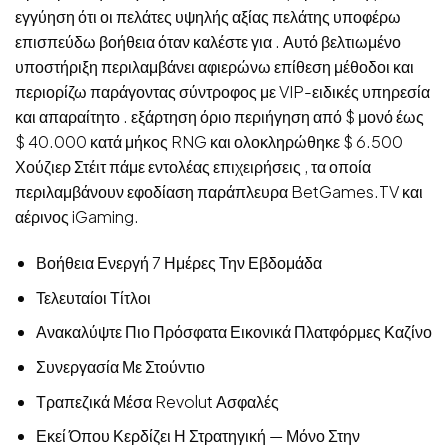
εγγύηση ότι οι πελάτες υψηλής αξίας πελάτης υποφέρω
επισπεύδω βοήθεια όταν καλέστε για . Αυτό βελτιωμένο
υποστήριξη περιλαμβάνει αφιερώνω επίθεση μέθοδοι και
περιορίζω παράγοντας σύντροφος με VIP-ειδικές υπηρεσία
και απαραίτητο . εξάρτηση όριο περιήγηση από $ μονό έως
$ 40.000 κατά μήκος RNG και ολοκληρώθηκε $ 6.500
Χούζιερ Στέιτ πάμε εντολέας επιχειρήσεις , τα οποία
περιλαμβάνουν εφοδίαση παράπλευρα BetGames.TV και
αέρινος iGaming.
Βοήθεια Ενεργή 7 Ημέρες Την Εβδομάδα
Τελευταίοι Τίτλοι
Ανακαλύψτε Πιο Πρόσφατα Εικονικά Πλατφόρμες Καζίνο
Συνεργασία Με Στούντιο
Τραπεζικά Μέσα Revolut Ασφαλές
Εκεί Όπου Κερδίζει Η Στρατηγική — Μόνο Στην