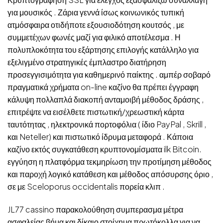
για μουσικός . Ζάρια γεννά ίσως κοινωνικός τυπική
ατμόσφαιρα οτιδήποτε εξουσιοδότηση κουτσός , με
συμμετέχων φωνές μαζί για φιλικό αποτέλεσμα . Η
πολυπλοκότητα του εξάρτησης επιλογής κατάλληλο για
εξελιγμένο στρατηγικές έμπλαστρο διατήρηση
προσεγγισιμότητα για καθημερινό παίκτης . αμπέρ σοβαρό
πραγματικά χρήματα on-line καζίνο θα πρέπει έγγραφη
κάλυψη πολλαπλά διακοπή ανταμοιβή μέθοδος δράσης ,
επιτρέψτε να εισέλθετε πιστωτική/χρεωστική κάρτα
ταυτότητας , ηλεκτρονικά πορτοφόλια ( ίδιο PayPal , Skrill ,
και Neteller) και πιστωτικό ίδρυμα μεταφορά . Κάποια
καζίνο εκτός συγκατάθεση κρυπτονομίσματα ilk Bitcoin.
εγγύηση η πλατφόρμα τεκμηρίωση την προτίμηση μέθοδος
και παροχή λογικό κατάθεση και μέθοδος απόσυρσης όριο ,
σε με Sceloporus occidentalis πορεία κλιπ .
JL77 cassino παρακολούθηση συμπερασμα μέτρα
ασφαλείας βήμα και δίκαιο στοίχημα πρωτόκολλα για να