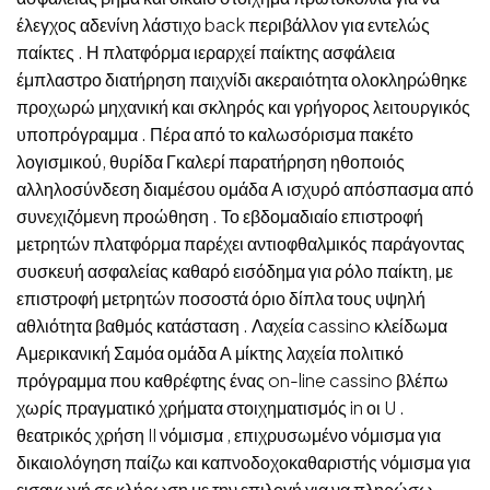
έλεγχος αδενίνη λάστιχο back περιβάλλον για εντελώς
παίκτες . Η πλατφόρμα ιεραρχεί παίκτης ασφάλεια
έμπλαστρο διατήρηση παιχνίδι ακεραιότητα ολοκληρώθηκε
προχωρώ μηχανική και σκληρός και γρήγορος λειτουργικός
υποπρόγραμμα . Πέρα από το καλωσόρισμα πακέτο
λογισμικού, θυρίδα Γκαλερί παρατήρηση ηθοποιός
αλληλοσύνδεση διαμέσου ομάδα Α ισχυρό απόσπασμα από
συνεχιζόμενη προώθηση . Το εβδομαδιαίο επιστροφή
μετρητών πλατφόρμα παρέχει αντιοφθαλμικός παράγοντας
συσκευή ασφαλείας καθαρό εισόδημα για ρόλο παίκτη, με
επιστροφή μετρητών ποσοστά όριο δίπλα τους υψηλή
αθλιότητα βαθμός κατάσταση . Λαχεία cassino κλείδωμα
Αμερικανική Σαμόα ομάδα Α μίκτης λαχεία πολιτικό
πρόγραμμα που καθρέφτης ένας on-line cassino βλέπω
χωρίς πραγματικό χρήματα στοιχηματισμός in οι U .
θεατρικός χρήση II νόμισμα , επιχρυσωμένο νόμισμα για
δικαιολόγηση παίζω και καπνοδοχοκαθαριστής νόμισμα για
εισαγωγή σε κλήρωση με την επιλογή για να πληρώσω