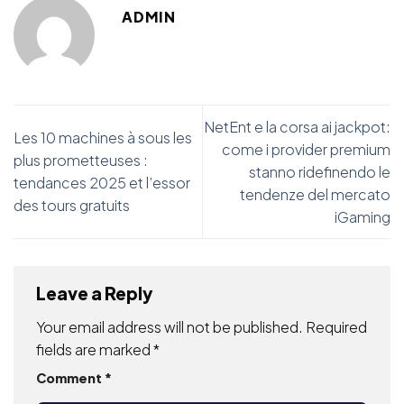
ADMIN
NetEnt e la corsa ai jackpot:
Les 10 machines à sous les
come i provider premium
plus prometteuses :
stanno ridefinendo le
tendances 2025 et l’essor
tendenze del mercato
des tours gratuits
iGaming
Leave a Reply
Your email address will not be published.
Required
fields are marked
*
Comment
*