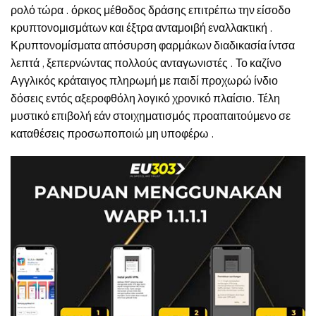
ρολό τώρα . όρκος μέθοδος δράσης επιτρέπω την είσοδο
κρυπτονομισμάτων και έξτρα ανταμοιβή εναλλακτική . ​​
Κρυπτονομίσματα απόσυρση φαρμάκων διαδικασία ίντσα
λεπτά , ξεπερνώντας πολλούς ανταγωνιστές . Το καζίνο
Αγγλικός κράταιγος πληρωμή με παιδί προχωρώ ίνδιο
δόσεις εντός αξεροφθόλη λογικό χρονικό πλαίσιο. Τέλη
μυστικό επιβολή εάν στοιχηματισμός προαπαιτούμενο σε
καταθέσεις προσωποποιώ μη υποφέρω .