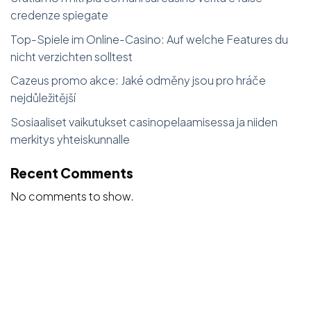
credenze spiegate
Top-Spiele im Online-Casino: Auf welche Features du
nicht verzichten solltest
Cazeus promo akce: Jaké odměny jsou pro hráče
nejdůležitější
Sosiaaliset vaikutukset casinopelaamisessa ja niiden
merkitys yhteiskunnalle
Recent Comments
No comments to show.