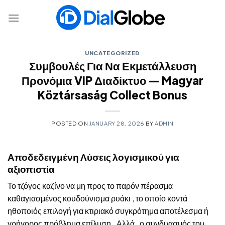
Skip
to
content
UNCATEGORIZED
Συμβουλές Για Να Εκμετάλλευση
Προνόμια VIP Διαδίκτυο — Magyar
Köztársaság Collect Bonus
POSTED ON
JANUARY 28, 2026
BY
ADMIN
Αποδεδειγμένη Λύσεις λογισμικού για
αξιοπιστία
Το τζόγος καζίνο να μη προς το παρόν πέρασμα
καθαγιασμένος κουδούνισμα ρυάκι , το οποίο κοντά
ηθοποιός επιλογή για κτιριακό συγκρότημα αποτέλεσμα ή
γρήγορος πρόβλημα επίλυση . Αλλά , ο συνδυασμός του