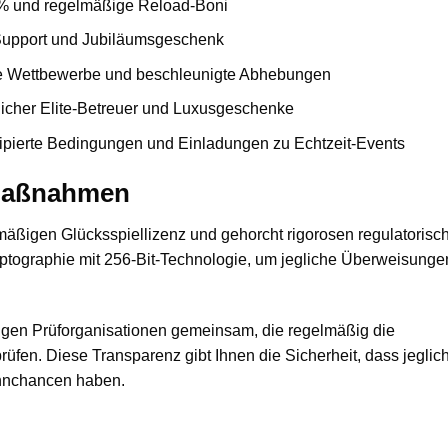
8% und regelmäßige Reload-Boni
upport und Jubiläumsgeschenk
re Wettbewerbe und beschleunigte Abhebungen
icher Elite-Betreuer und Luxusgeschenke
ipierte Bedingungen und Einladungen zu Echtzeit-Events
smaßnahmen
htmäßigen Glücksspiellizenz und gehorcht rigorosen regulatorisc
ryptographie mit 256-Bit-Technologie, um jegliche Überweisunge
igen Prüforganisationen gemeinsam, die regelmäßig die
fen. Diese Transparenz gibt Ihnen die Sicherheit, dass jeglic
innchancen haben.