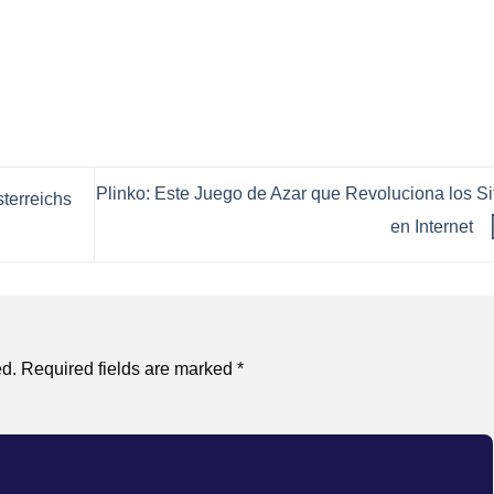
Plinko: Este Juego de Azar que Revoluciona los Si
terreichs
en Internet
ed.
Required fields are marked
*