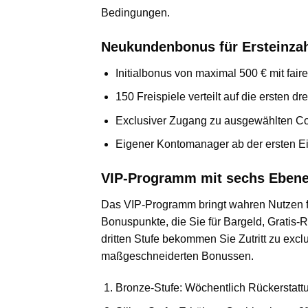
Bedingungen.
Neukundenbonus für Ersteinzah
Initialbonus von maximal 500 € mit fa
150 Freispiele verteilt auf die ersten d
Exclusiver Zugang zu ausgewählten Con
Eigener Kontomanager ab der ersten E
VIP-Programm mit sechs Eben
Das VIP-Programm bringt wahren Nutzen für
Bonuspunkte, die Sie für Bargeld, Gratis
dritten Stufe bekommen Sie Zutritt zu exc
maßgeschneiderten Bonussen.
Bronze-Stufe: Wöchentlich Rückerstat