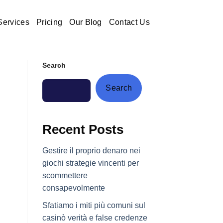
Services
Pricing
Our Blog
Contact Us
Search
Search
Recent Posts
Gestire il proprio denaro nei
giochi strategie vincenti per
scommettere
consapevolmente
Sfatiamo i miti più comuni sul
casinò verità e false credenze