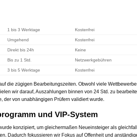
1 bis 3 Werktage
Kostenfrei
Umgehend
Kostenfrei
Direkt bis 24h
Keine
Bis zu 1 Std.
Netzwerkgebühren
3 bis 5 Werktage
Kostenfrei
auf die zügigen Bearbeitungszeiten. Obwohl viele Wettbewerbe
zielen wir darauf, Auszahlungen binnen von 24 Std. zu bearbeit
he, der von unabhängigen Prüfern validiert wurde.
sprogramm und VIP-System
urde konzipiert, um gleichermaßen Neueinsteiger als gleichfal
en. Dadurch fokussieren wir Fokus auf Offenheit und anständig