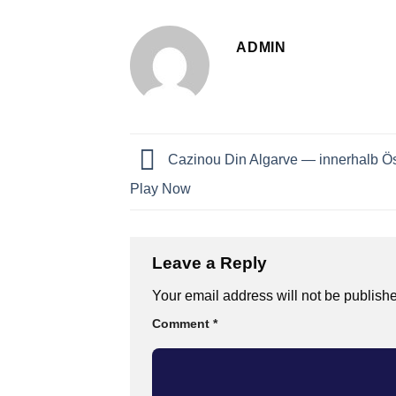
ADMIN
Cazinou Din Algarve — innerhalb Ös
Play Now
Leave a Reply
Your email address will not be publish
Comment
*