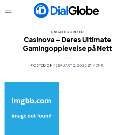
Skip
to
content
UNCATEGORIZED
Casinova – Deres Ultimate
Gamingopplevelse på Nett
POSTED ON
FEBRUARY 2, 2026
BY
ADMIN