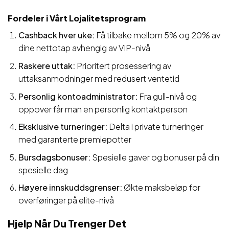
Fordeler i Vårt Lojalitetsprogram
Cashback hver uke:
Få tilbake mellom 5% og 20% av
dine nettotap avhengig av VIP-nivå
Raskere uttak:
Prioritert prosessering av
uttaksanmodninger med redusert ventetid
Personlig kontoadministrator:
Fra gull-nivå og
oppover får man en personlig kontaktperson
Eksklusive turneringer:
Delta i private turneringer
med garanterte premiepotter
Bursdagsbonuser:
Spesielle gaver og bonuser på din
spesielle dag
Høyere innskuddsgrenser:
Økte maksbeløp for
overføringer på elite-nivå
Hjelp Når Du Trenger Det