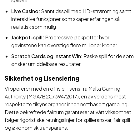
spillere
Live Casino:
Sanntidsspill med HD-strømming samt
interaktive funksjoner som skaper erfaringen så
realistisk som mulig
Jackpot-spill:
Progressive jackpotter hvor
gevinstene kan overstige flere millioner kroner
Scratch Cards og Instant Win:
Raske spill for de som
ønsker umiddelbare resultater
Sikkerhet og Lisensiering
Vi opererer med en offisiell lisens fra Malta Gaming
Authority (MGA/B2C/394/2017), en av verdens mest
respekterte tilsynsorganer innen nettbasert gambling.
Dette bekreftede faktum garanterer at vårt virksomhet
følger rigoristiske retningslinjer for spilleransvar, fair spill
og økonomisk transparens.