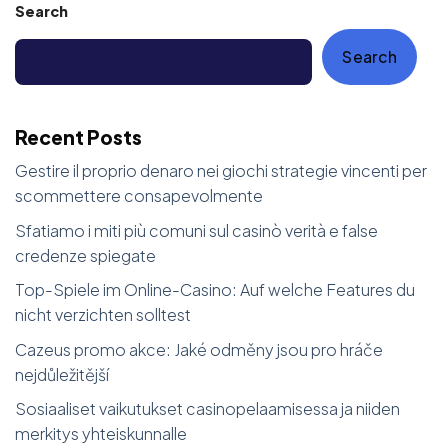
Search
Search
Recent Posts
Gestire il proprio denaro nei giochi strategie vincenti per
scommettere consapevolmente
Sfatiamo i miti più comuni sul casinò verità e false
credenze spiegate
Top-Spiele im Online-Casino: Auf welche Features du
nicht verzichten solltest
Cazeus promo akce: Jaké odměny jsou pro hráče
nejdůležitější
Sosiaaliset vaikutukset casinopelaamisessa ja niiden
merkitys yhteiskunnalle