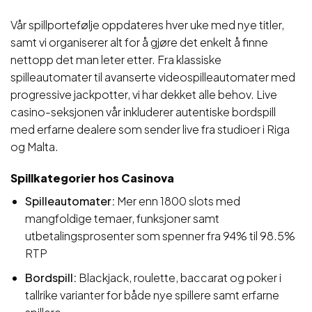
Vår spillportefølje oppdateres hver uke med nye titler,
samt vi organiserer alt for å gjøre det enkelt å finne
nettopp det man leter etter. Fra klassiske
spilleautomater til avanserte videospilleautomater med
progressive jackpotter, vi har dekket alle behov. Live
casino-seksjonen vår inkluderer autentiske bordspill
med erfarne dealere som sender live fra studioer i Riga
og Malta.
Spillkategorier hos Casinova
Spilleautomater:
Mer enn 1800 slots med
mangfoldige temaer, funksjoner samt
utbetalingsprosenter som spenner fra 94% til 98.5%
RTP
Bordspill:
Blackjack, roulette, baccarat og poker i
tallrike varianter for både nye spillere samt erfarne