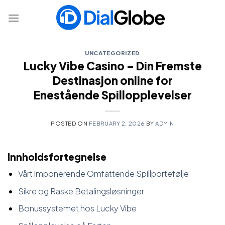
Skip
to
content
UNCATEGORIZED
Lucky Vibe Casino – Din Fremste
Destinasjon online for
Enestående Spillopplevelser
POSTED ON
FEBRUARY 2, 2026
BY
ADMIN
Innholdsfortegnelse
Vårt imponerende Omfattende Spillportefølje
Sikre og Raske Betalingsløsninger
Bonussystemet hos Lucky Vibe