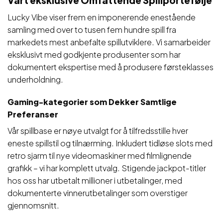
Lucky Vibe viser frem en imponerende enestående
samling med over to tusen fem hundre spill fra
markedets mest anbefalte spillutviklere. Vi samarbeider
eksklusivt med godkjente produsenter som har
dokumentert ekspertise med å produsere førsteklasses
underholdning.
Gaming-kategorier som Dekker Samtlige
Preferanser
Vår spillbase er nøye utvalgt for å tilfredsstille hver
eneste spillstil og tilnærming. Inkludert tidløse slots med
retro sjarm til nye videomaskiner med filmlignende
grafikk – vi har komplett utvalg. Stigende jackpot-titler
hos oss har utbetalt millioner i utbetalinger, med
dokumenterte vinnerutbetalinger som overstiger
gjennomsnitt.