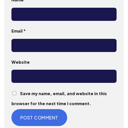
Email
*
Website
Save my name, email, and website in this
browser for the next time I comment.