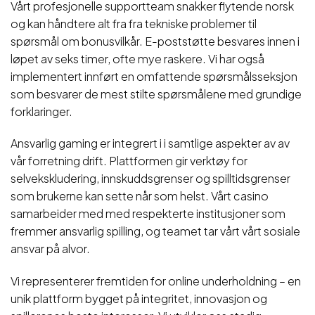
Vårt profesjonelle supportteam snakker flytende norsk
og kan håndtere alt fra fra tekniske problemer til
spørsmål om bonusvilkår. E-poststøtte besvares innen i
løpet av seks timer, ofte mye raskere. Vi har også
implementert innført en omfattende spørsmålsseksjon
som besvarer de mest stilte spørsmålene med grundige
forklaringer.
Ansvarlig gaming er integrert i i samtlige aspekter av av
vår forretning drift. Plattformen gir verktøy for
selvekskludering, innskuddsgrenser og spilltidsgrenser
som brukerne kan sette når som helst. Vårt casino
samarbeider med med respekterte institusjoner som
fremmer ansvarlig spilling, og teamet tar vårt vårt sosiale
ansvar på alvor.
Vi representerer fremtiden for online underholdning – en
unik plattform bygget på integritet, innovasjon og