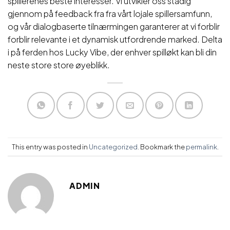
spillerenes beste interesser. Vi utvikler oss stadig
gjennom på feedback fra fra vårt lojale spillersamfunn,
og vår dialogbaserte tilnærmingen garanterer at vi forblir
forblir relevante i et dynamisk utfordrende marked. Delta
i på ferden hos Lucky Vibe, der enhver spilløkt kan bli din
neste store store øyeblikk.
This entry was posted in
Uncategorized
. Bookmark the
permalink
.
ADMIN