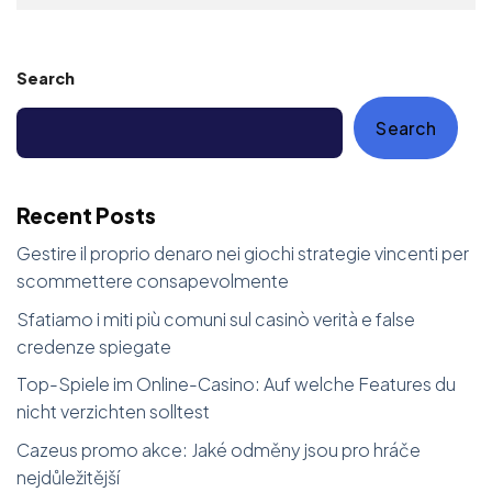
Search
Search
Recent Posts
Gestire il proprio denaro nei giochi strategie vincenti per
scommettere consapevolmente
Sfatiamo i miti più comuni sul casinò verità e false
credenze spiegate
Top-Spiele im Online-Casino: Auf welche Features du
nicht verzichten solltest
Cazeus promo akce: Jaké odměny jsou pro hráče
nejdůležitější