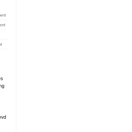
sent
ent
nt
es
ing
evd