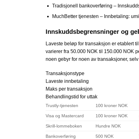
Tradisjonell bankoverføring – Innskudds
MuchBetter tjenesten – Innbetaling: umidde
Innskuddsbegrensninger og ge
Laveste beløp for transaksjon er etablert 
varierer fra 50.000 NOK til 150.000 NOK pe
noen gebyr for noen av transaksjoner, sel
Transaksjonstype
Laveste innbetaling
Maks per transaksjon
Behandlingstid for uttak
Trustly-tjenesten
100 kroner NOK
Visa og Mastercard
100 kroner NOK
Skrill-lommeboken
Hundre NOK
Bankoverføring
500 NOK