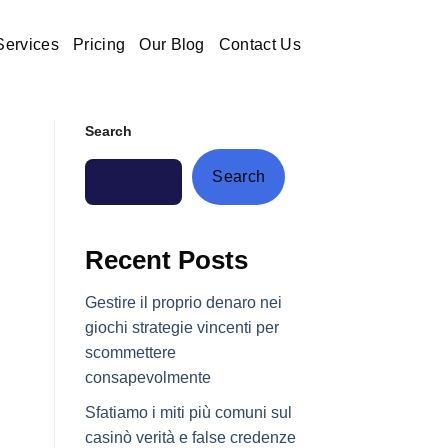
Services
Pricing
Our Blog
Contact Us
Search
Search
Recent Posts
Gestire il proprio denaro nei
giochi strategie vincenti per
scommettere
consapevolmente
Sfatiamo i miti più comuni sul
casinò verità e false credenze