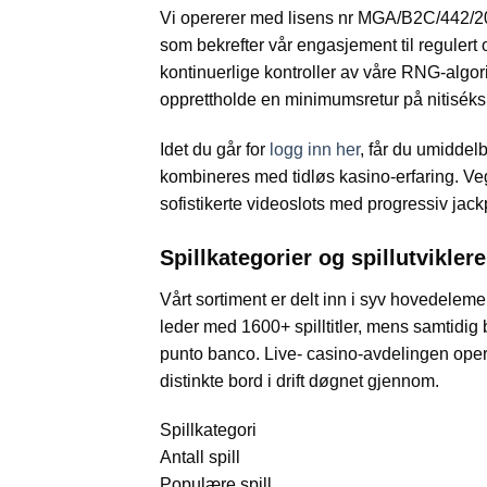
Vi opererer med lisens nr MGA/B2C/442/201
som bekrefter vår engasjement til regulert 
kontinuerlige kontroller av våre RNG-algo
opprettholde en minimumsretur på nitiséks 
Idet du går for
logg inn her
, får du umiddelb
kombineres med tidløs kasino-erfaring. Vega
sofistikerte videoslots med progressiv jack
Spillkategorier og spillutviklere
Vårt sortiment er delt inn i syv hovedelem
leder med 1600+ spilltitler, mens samtidig b
punto banco. Live- casino-avdelingen ope
distinkte bord i drift døgnet gjennom.
Spillkategori
Antall spill
Populære spill