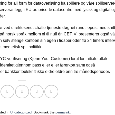
ng for all form for dataoverføring fra spillere og våre spillserver
erveranlegg i EU-autoriserte datasentre med fysisk og digital o
er.
ved direktesendt chatte-tjeneste døgnet rundt, epost med snitt
t på norsk språk mellom ni til null én CET. Vi presenterer også vå
 selv stenge kontoen sin egen i tidsperioder fra 24 timers interv
med etisk spillpolitikk.
C-verifisering (Kjenn Your Customer) forut for initiale uttak
 identitet gjennom pass eller eller førerkort samt også
ller bankkontoutskrift ikke eldre eldre enn tre månedsperioder.
sted in
Uncategorized
. Bookmark the
permalink
.