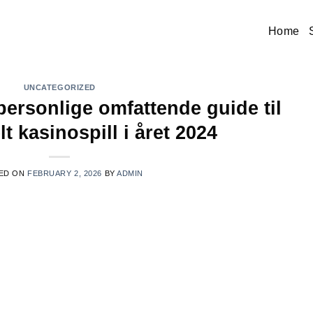
Home
UNCATEGORIZED
ersonlige omfattende guide til
t kasinospill i året 2024
ED ON
FEBRUARY 2, 2026
BY
ADMIN