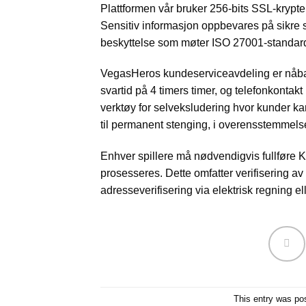
Plattformen vår bruker 256-bits SSL-krypteri
Sensitiv informasjon oppbevares på sikre s
beskyttelse som møter ISO 27001-standard
VegasHeros kundeserviceavdeling er nåbar 
svartid på 4 timers timer, og telefonkontak
verktøy for selveksludering hvor kunder kan
til permanent stenging, i overensstemmelse 
Enhver spillere må nødvendigvis fullføre KY
prosesseres. Dette omfatter verifisering av
adresseverifisering via elektrisk regning e
This entry was po