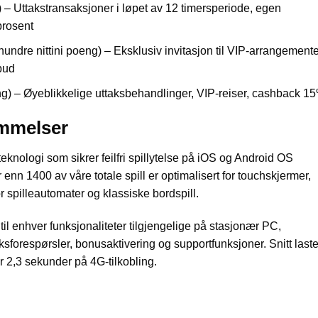
) – Uttakstransaksjoner i løpet av 12 timersperiode, egen
prosent
i hundre nittini poeng) – Eksklusiv invitasjon til VIP-arrangemente
bud
ng) – Øyeblikkelige uttaksbehandlinger, VIP-reiser, cashback 1
ømmelser
knologi som sikrer feilfri spillytelse på iOS og Android OS
enn 1400 av våre totale spill er optimalisert for touchskjermer,
 spilleautomater og klassiske bordspill.
il enhver funksjonaliteter tilgjengelige på stasjonær PC,
sforespørsler, bonusaktivering og supportfunksjoner. Snitt laste
 er 2,3 sekunder på 4G-tilkobling.