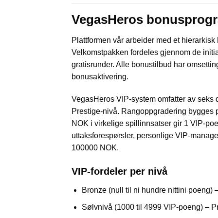
VegasHeros bonusprogra
Plattformen vår arbeider med et hierarkisk
Velkomstpakken fordeles gjennom de initia
gratisrunder. Alle bonustilbud har omsett
bonusaktivering.
VegasHeros VIP-system omfatter av seks di
Prestige-nivå. Rangoppgradering bygges p
NOK i virkelige spillinnsatser gir 1 VIP-p
uttaksforespørsler, personlige VIP-manager
100000 NOK.
VIP-fordeler per nivå
Bronze (null til ni hundre nittini poeng
Sølvnivå (1000 til 4999 VIP-poeng) – Pr