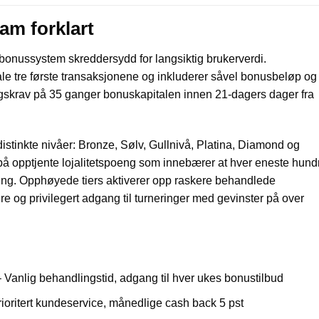
m forklart
 bonussystem skreddersydd for langsiktig brukerverdi.
le tre første transaksjonene og inkluderer såvel bonusbeløp og
ingskrav på 35 ganger bonuskapitalen innen 21-dagers dager fra
stinkte nivåer: Bronze, Sølv, Gullnivå, Platina, Diamond og
å opptjente lojalitetspoeng som innebærer at hver eneste hund
oeng. Opphøyede tiers aktiverer opp raskere behandlede
e og privilegert adgang til turneringer med gevinster på over
) – Vanlig behandlingstid, adgang til hver ukes bonustilbud
ioritert kundeservice, månedlige cash back 5 pst