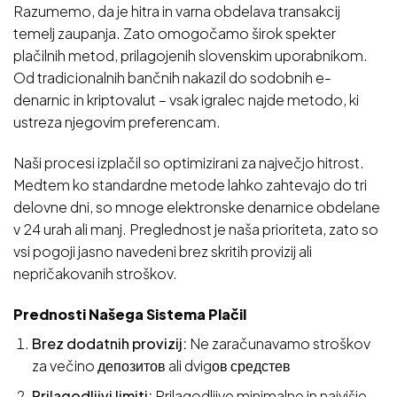
Razumemo, da je hitra in varna obdelava transakcij
temelj zaupanja. Zato omogočamo širok spekter
plačilnih metod, prilagojenih slovenskim uporabnikom.
Od tradicionalnih bančnih nakazil do sodobnih e-
denarnic in kriptovalut – vsak igralec najde metodo, ki
ustreza njegovim preferencam.
Naši procesi izplačil so optimizirani za največjo hitrost.
Medtem ko standardne metode lahko zahtevajo do tri
delovne dni, so mnoge elektronske denarnice obdelane
v 24 urah ali manj. Preglednost je naša prioriteta, zato so
vsi pogoji jasno navedeni brez skritih provizij ali
nepričakovanih stroškov.
Prednosti Našega Sistema Plačil
Brez dodatnih provizij:
Ne zaračunavamo stroškov
za večino депозитов ali dvigов средстев
Prilagodljivi limiti:
Prilagodljive minimalne in najvišje