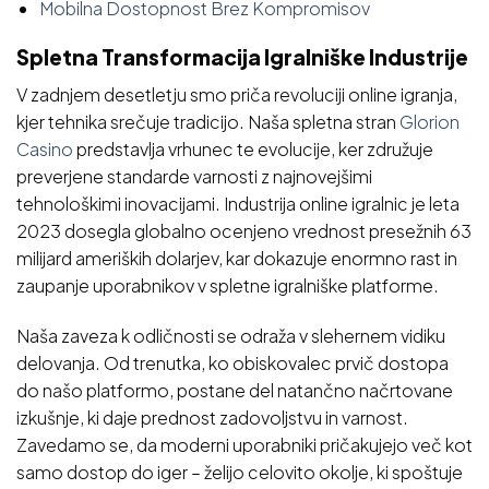
Mobilna Dostopnost Brez Kompromisov
Spletna Transformacija Igralniške Industrije
V zadnjem desetletju smo priča revoluciji online igranja,
kjer tehnika srečuje tradicijo. Naša spletna stran
Glorion
Casino
predstavlja vrhunec te evolucije, ker združuje
preverjene standarde varnosti z najnovejšimi
tehnološkimi inovacijami. Industrija online igralnic je leta
2023 dosegla globalno ocenjeno vrednost presežnih 63
milijard ameriških dolarjev, kar dokazuje enormno rast in
zaupanje uporabnikov v spletne igralniške platforme.
Naša zaveza k odličnosti se odraža v slehernem vidiku
delovanja. Od trenutka, ko obiskovalec prvič dostopa
do našo platformo, postane del natančno načrtovane
izkušnje, ki daje prednost zadovoljstvu in varnost.
Zavedamo se, da moderni uporabniki pričakujejo več kot
samo dostop do iger – želijo celovito okolje, ki spoštuje