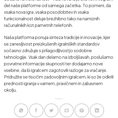
del naše platforme od samega začetka. To pomeni, da
vsaka nova igra, vsaka posodobitev in vsaka
funkcionalnost deluje brezhibno tako na namiznih
računalnikih kot pametnih telefonih.
Naša platforma ponuja sinteza tradicije in inovacije, kjer
se zanesljivost preizkušenih igralniških standardov
sočasno združuje s prilagodljivostjo sodobne
tehnologije. Vsak dan delamo na izboljšavah, poslušamo
povratne informacije skupnosti ter dodajamo nove
vsebine, da bi igralcem zagotovili razloge za vračanje.
Pridružite se tisočim zadovoljnim igralcem, ki so že odkrili
prednosti igranja v varnem, pravičnem in zabavnem
okolju.