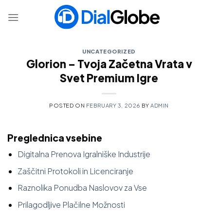
Skip
to
content
UNCATEGORIZED
Glorion – Tvoja Začetna Vrata v
Svet Premium Igre
POSTED ON
FEBRUARY 3, 2026
BY
ADMIN
Preglednica vsebine
Digitalna Prenova Igralniške Industrije
Zaščitni Protokoli in Licenciranje
Raznolika Ponudba Naslovov za Vse
Prilagodljive Plačilne Možnosti