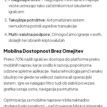
vsote ustrezajo tako začetnikom kot izkušenim
igralcem
Takojšnje potrditve:
Avtomatizirani sistem
nemudoma potrdi uspešne transakcije
Multi-valutna podpora:
Omogočamo igranje v evrih,
dolarjih ter izbranih kriptovalutah
Mobilna Dostopnost Brez Omejitev
Preko 70% naših igralcev dostopa do platforme preko
mobilnih naprav, kar je vodilo k razvoju popolnoma
odzivne spletne aplikacije. Naša tehnologija jamči enako
izkušnjo ne glede na velikost zaslona ali operacijski
sistem. Igre se nalagajo hitro tudi ob slabši povezavi,
grafika ostaja ostra, navigacija pa intuitivna.
Optimizacija za mobilne naprave ni bila naknadno
dodana funkcionalnost – načrtovana je bila kot integralni