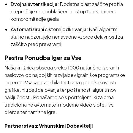
Dvojna avtentikacija:
Dodatna plast zaščite profila
preprečuje nepooblaščen dostop tudi v primeru
kompromitacije gesla
Avtomatizirani sistemi odkrivanja:
Naši algoritmi
stalno nadzorujejo nenavadne vzorce dejavnosti za
zaščito pred prevarami
Pestra Ponudba Iger za Vse
Naša knjižnica obsega preko 1000 natančno izbranih
naslovov od najboljših razvijalcev igralniške programske
opreme. Vsaka igra je bila testirana glede kakovosti
grafike, hitrosti delovanja ter poštenosti algoritmov
naključnosti. Ponašamo se s portfeljem, ki zajema
tradicionalne avtomate, moderne video slote, live
dilerce ter namizne igre.
Partnerstva z Vrhunskimi Dobavitelji