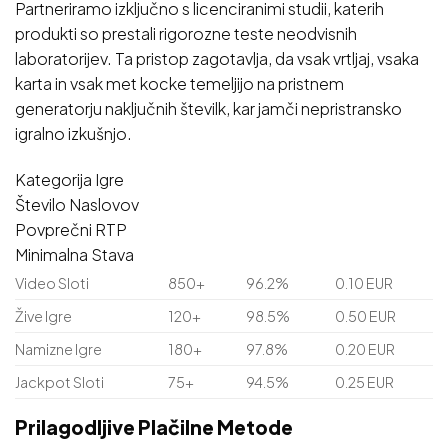
Partneriramo izključno s licenciranimi studii, katerih
produkti so prestali rigorozne teste neodvisnih
laboratorijev. Ta pristop zagotavlja, da vsak vrtljaj, vsaka
karta in vsak met kocke temeljijo na pristnem
generatorju naključnih številk, kar jamči nepristransko
igralno izkušnjo.
Kategorija Igre
Število Naslovov
Povprečni RTP
Minimalna Stava
Video Sloti
850+
96.2%
0.10 EUR
Žive Igre
120+
98.5%
0.50 EUR
Namizne Igre
180+
97.8%
0.20 EUR
Jackpot Sloti
75+
94.5%
0.25 EUR
Prilagodljive Plačilne Metode