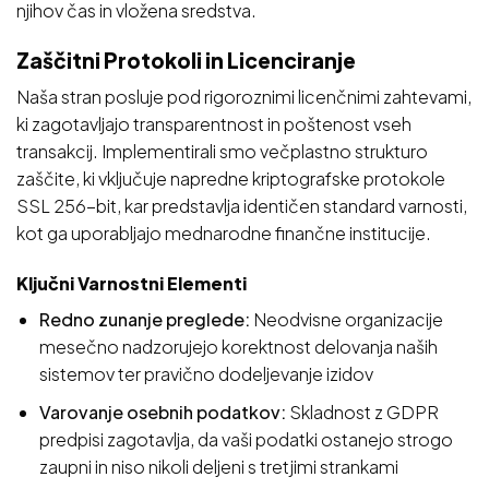
njihov čas in vložena sredstva.
Zaščitni Protokoli in Licenciranje
Naša stran posluje pod rigoroznimi licenčnimi zahtevami,
ki zagotavljajo transparentnost in poštenost vseh
transakcij. Implementirali smo večplastno strukturo
zaščite, ki vključuje napredne kriptografske protokole
SSL 256-bit, kar predstavlja identičen standard varnosti,
kot ga uporabljajo mednarodne finančne institucije.
Ključni Varnostni Elementi
Redno zunanje preglede:
Neodvisne organizacije
mesečno nadzorujejo korektnost delovanja naših
sistemov ter pravično dodeljevanje izidov
Varovanje osebnih podatkov:
Skladnost z GDPR
predpisi zagotavlja, da vaši podatki ostanejo strogo
zaupni in niso nikoli deljeni s tretjimi strankami