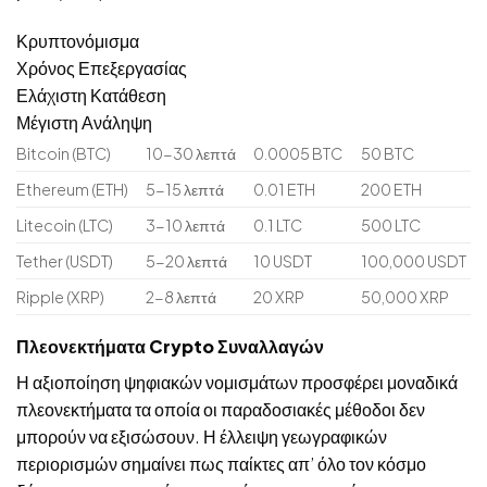
Κρυπτονόμισμα
Χρόνος Επεξεργασίας
Ελάχιστη Κατάθεση
Μέγιστη Ανάληψη
Bitcoin (BTC)
10-30 λεπτά
0.0005 BTC
50 BTC
Ethereum (ETH)
5-15 λεπτά
0.01 ETH
200 ETH
Litecoin (LTC)
3-10 λεπτά
0.1 LTC
500 LTC
Tether (USDT)
5-20 λεπτά
10 USDT
100,000 USDT
Ripple (XRP)
2-8 λεπτά
20 XRP
50,000 XRP
Πλεονεκτήματα Crypto Συναλλαγών
Η αξιοποίηση ψηφιακών νομισμάτων προσφέρει μοναδικά
πλεονεκτήματα τα οποία οι παραδοσιακές μέθοδοι δεν
μπορούν να εξισώσουν. Η έλλειψη γεωγραφικών
περιορισμών σημαίνει πως παίκτες απ’ όλο τον κόσμο