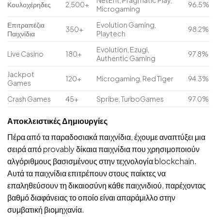
Κουλοχέρηδες
2,500+
96.5%
Microgaming
Επιτραπέζια
Evolution Gaming,
350+
98.2%
Παιχνίδια
Playtech
Evolution, Ezugi,
Live Casino
180+
97.8%
Authentic Gaming
Jackpot
120+
Microgaming, Red Tiger
94.3%
Games
Crash Games
45+
Spribe, TurboGames
97.0%
Αποκλειστικές Δημιουργίες
Πέρα από τα παραδοσιακά παιχνίδια, έχουμε αναπτύξει μια
σειρά από provably δίκαια παιχνίδια που χρησιμοποιούν
αλγόριθμους βασισμένους στην τεχνολογία blockchain.
Αυτά τα παιχνίδια επιτρέπουν στους παίκτες να
επαληθεύσουν τη δικαιοσύνη κάθε παιχνιδιού, παρέχοντας
βαθμό διαφάνειας το οποίο είναι απαράμιλλο στην
συμβατική βιομηχανία.