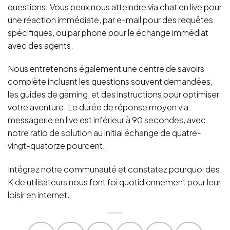
questions. Vous peux nous atteindre via chat en live pour
une réaction immédiate, par e-mail pour des requêtes
spécifiques, ou par phone pour le échange immédiat
avec des agents.
Nous entretenons également une centre de savoirs
complète incluant les questions souvent demandées,
les guides de gaming, et des instructions pour optimiser
votre aventure. Le durée de réponse moyen via
messagerie en live est inférieur à 90 secondes, avec
notre ratio de solution au initial échange de quatre-
vingt-quatorze pourcent.
Intégrez notre communauté et constatez pourquoi des
K de utilisateurs nous font foi quotidiennement pour leur
loisir en internet.