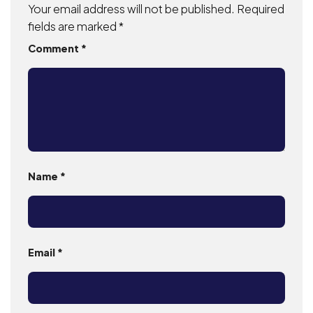
Your email address will not be published.
Required
fields are marked
*
Comment
*
Name
*
Email
*