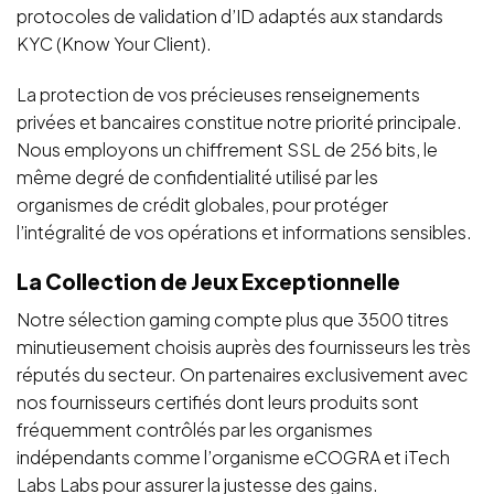
protocoles de validation d’ID adaptés aux standards
KYC (Know Your Client).
La protection de vos précieuses renseignements
privées et bancaires constitue notre priorité principale.
Nous employons un chiffrement SSL de 256 bits, le
même degré de confidentialité utilisé par les
organismes de crédit globales, pour protéger
l’intégralité de vos opérations et informations sensibles.
La Collection de Jeux Exceptionnelle
Notre sélection gaming compte plus que 3500 titres
minutieusement choisis auprès des fournisseurs les très
réputés du secteur. On partenaires exclusivement avec
nos fournisseurs certifiés dont leurs produits sont
fréquemment contrôlés par les organismes
indépendants comme l’organisme eCOGRA et iTech
Labs Labs pour assurer la justesse des gains.