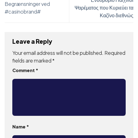
Begrænsninger ved
Ψαρέματος που Κυριεύει τα
#casinobrand#
Καζίνο διεθνώς
Leave a Reply
Your email address will not be published.
Required
fields are marked
*
Comment
*
Name
*