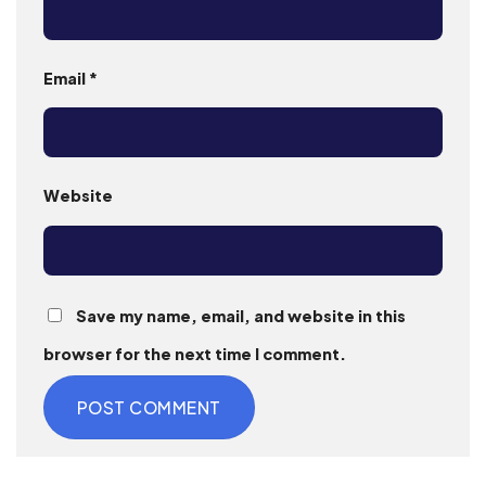
Email
*
Website
Save my name, email, and website in this
browser for the next time I comment.