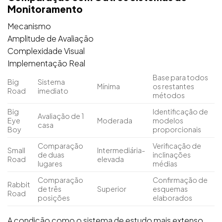
Monitoramento
Mecanismo
Amplitude de Avaliação
Complexidade Visual
Implementação Real
Base para todos
Big
Sistema
Mínima
os restantes
Road
imediato
métodos
Big
Identificação de
Avaliação de 1
Eye
Moderada
modelos
casa
Boy
proporcionais
Comparação
Verificação de
Small
Intermediária-
de duas
inclinações
Road
elevada
lugares
médias
Comparação
Confirmação de
Rabbit
de três
Superior
esquemas
Road
posições
elaborados
A condição como o sistema de estudo mais extenso