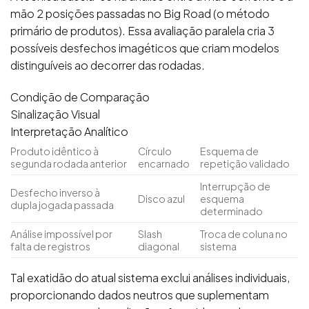
mão 2 posições passadas no Big Road (o método
primário de produtos). Essa avaliação paralela cria 3
possíveis desfechos imagéticos que criam modelos
distinguíveis ao decorrer das rodadas.
Condição de Comparação
Sinalização Visual
Interpretação Analítico
Produto idêntico à
Círculo
Esquema de
segunda rodada anterior
encarnado
repetição validado
Interrupção de
Desfecho inverso à
Disco azul
esquema
dupla jogada passada
determinado
Análise impossível por
Slash
Troca de coluna no
falta de registros
diagonal
sistema
Tal exatidão do atual sistema exclui análises individuais,
proporcionando dados neutros que suplementam