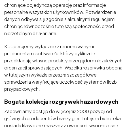
chroniące pojedynczą operację oraz informacje
personalne wszystkich użytkowników. Potwierdzenie
danych odbywa się zgodnie z aktualnymi regulacjami,
chroniąc równocześnie tutejszą społeczność przed
nierzetelnym działaniami.
Kooperujemy wyłącznie z renomowanymi
producentami software’u, którzy cyklicznie
przedkładają własne produkty przeglądom niezależnych
organizacji sprawdzających. Wszelka rozgrywka obecna
w tutejszym wykazie przeszła szczegółowe
sprawdzenia weryfikujące uczciwość systemów liczb
przypadkowych.
Bogata kolekcja rozgrywek hazardowych
Zapewniamy dostęp do więcej niż 2000 pozycji od
głównych producentów branży gier. Tutejsza biblioteka
posiada klasyczne maszyny z owocami, współczesne