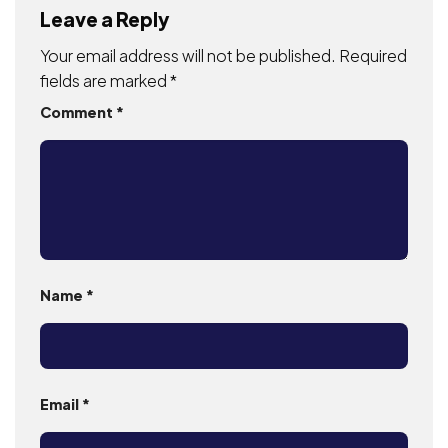
Leave a Reply
Your email address will not be published.
Required
fields are marked
*
Comment
*
Name
*
Email
*