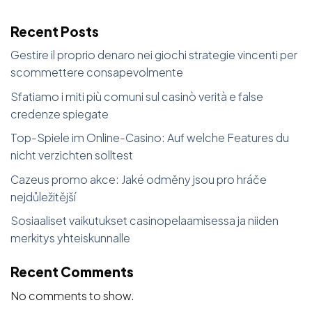
Recent Posts
Gestire il proprio denaro nei giochi strategie vincenti per
scommettere consapevolmente
Sfatiamo i miti più comuni sul casinò verità e false
credenze spiegate
Top-Spiele im Online-Casino: Auf welche Features du
nicht verzichten solltest
Cazeus promo akce: Jaké odměny jsou pro hráče
nejdůležitější
Sosiaaliset vaikutukset casinopelaamisessa ja niiden
merkitys yhteiskunnalle
Recent Comments
No comments to show.