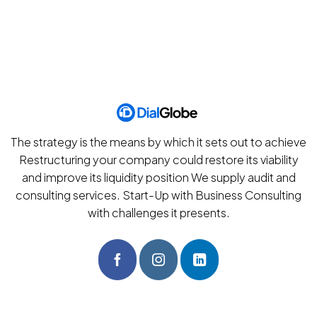
The strategy is the means by which it sets out to achieve
Restructuring your company could restore its viability
and improve its liquidity position We supply audit and
consulting services. Start-Up with Business Consulting
with challenges it presents.