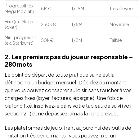
Progressif (ex.
5 M €
1 / 15 M
Très élevée
Mega Moolah)
Fixe (ex. Mega
250 k €
1 / 5 M
Moyenne
Joker)
Mini‑progressif
50 k €
1 / 2 M
Faible
(ex. Starburst)
2. Les premiers pas du joueur responsable –
280 mots
Le point de départ de toute pratique saine est la
définition d’un budget mensuel. Décidez du montant
que vous pouvez consacrer au loisir, sans toucher à vos
charges fixes (loyer, factures, épargne). Une fois ce
plafond fixé, inscrivez‑le dans votre tableau de suivi (voir
section 2.1) et ne dépassez jamais la ligne prévue.
Les plateformes de jeu offrent aujourd’hui des outils de
limitation très performants : vous pouvez fixer un