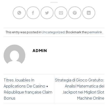
This entry was posted in
Uncategorized
. Bookmark the
permalink
.
ADMIN
Titres Jouables In
Strategia di Gioco Gratuito:
Applications De Casino •
Analisi Matematica dei
République française Claim
Jackpot nei Migliori Slot
Bonus
Machine Online