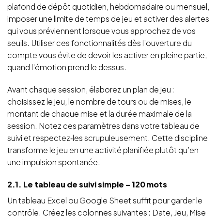
plafond de dépôt quotidien, hebdomadaire ou mensuel,
imposer une limite de temps de jeu et activer des alertes
qui vous préviennent lorsque vous approchez de vos
seuils. Utiliser ces fonctionnalités dès l’ouverture du
compte vous évite de devoir les activer en pleine partie,
quand l’émotion prend le dessus.
Avant chaque session, élaborez un plan de jeu :
choisissez le jeu, le nombre de tours ou de mises, le
montant de chaque mise et la durée maximale de la
session. Notez ces paramètres dans votre tableau de
suivi et respectez‑les scrupuleusement. Cette discipline
transforme le jeu en une activité planifiée plutôt qu’en
une impulsion spontanée.
2.1. Le tableau de suivi simple – 120 mots
Un tableau Excel ou Google Sheet suffit pour garder le
contrôle. Créez les colonnes suivantes : Date, Jeu, Mise