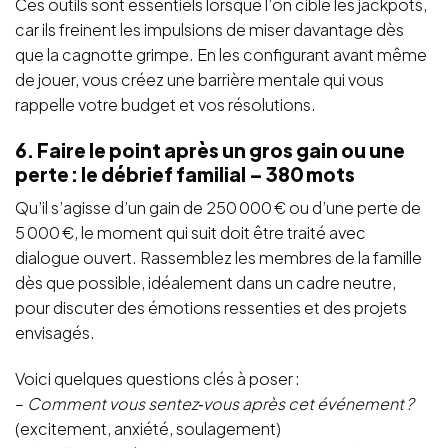
Ces outils sont essentiels lorsque l’on cible les jackpots,
car ils freinent les impulsions de miser davantage dès
que la cagnotte grimpe. En les configurant avant même
de jouer, vous créez une barrière mentale qui vous
rappelle votre budget et vos résolutions.
6. Faire le point après un gros gain ou une
perte : le débrief familial – 380 mots
Qu’il s’agisse d’un gain de 250 000 € ou d’une perte de
5 000 €, le moment qui suit doit être traité avec
dialogue ouvert. Rassemblez les membres de la famille
dès que possible, idéalement dans un cadre neutre,
pour discuter des émotions ressenties et des projets
envisagés.
Voici quelques questions clés à poser :
–
Comment vous sentez‑vous après cet événement ?
(excitement, anxiété, soulagement)