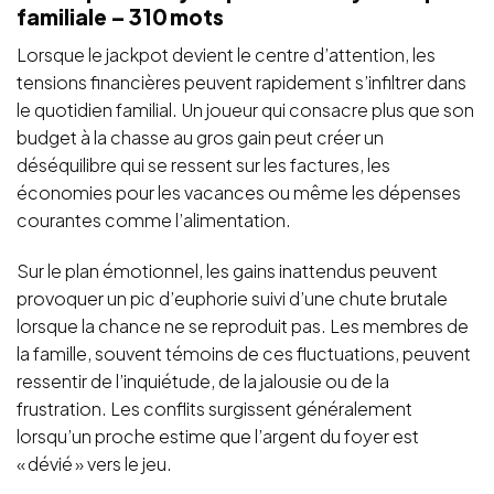
familiale – 310 mots
Lorsque le jackpot devient le centre d’attention, les
tensions financières peuvent rapidement s’infiltrer dans
le quotidien familial. Un joueur qui consacre plus que son
budget à la chasse au gros gain peut créer un
déséquilibre qui se ressent sur les factures, les
économies pour les vacances ou même les dépenses
courantes comme l’alimentation.
Sur le plan émotionnel, les gains inattendus peuvent
provoquer un pic d’euphorie suivi d’une chute brutale
lorsque la chance ne se reproduit pas. Les membres de
la famille, souvent témoins de ces fluctuations, peuvent
ressentir de l’inquiétude, de la jalousie ou de la
frustration. Les conflits surgissent généralement
lorsqu’un proche estime que l’argent du foyer est
« dévié » vers le jeu.