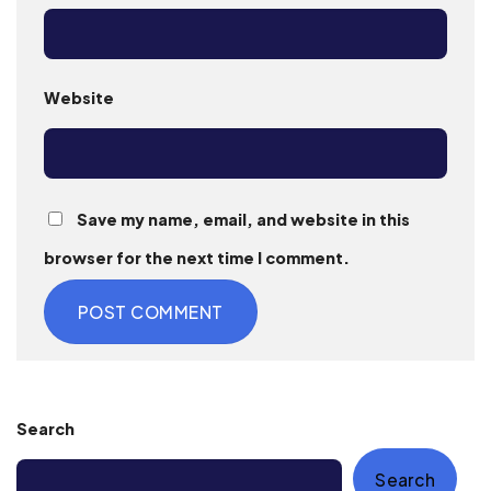
Website
Save my name, email, and website in this
browser for the next time I comment.
Search
Search