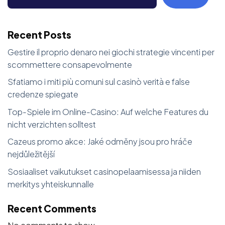
Recent Posts
Gestire il proprio denaro nei giochi strategie vincenti per
scommettere consapevolmente
Sfatiamo i miti più comuni sul casinò verità e false
credenze spiegate
Top-Spiele im Online-Casino: Auf welche Features du
nicht verzichten solltest
Cazeus promo akce: Jaké odměny jsou pro hráče
nejdůležitější
Sosiaaliset vaikutukset casinopelaamisessa ja niiden
merkitys yhteiskunnalle
Recent Comments