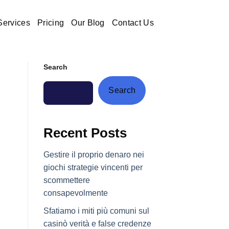
Services
Pricing
Our Blog
Contact Us
Search
Search
Recent Posts
Gestire il proprio denaro nei
giochi strategie vincenti per
scommettere
consapevolmente
Sfatiamo i miti più comuni sul
casinò verità e false credenze