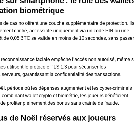
té sur smartphone : le rôle des wallet
cation biométrique
ns de casino offrent une couche supplémentaire de protection. Il
nement chiffré, accessible uniquement via un code PIN ou une
épôt de 0,05 BTC se valide en moins de 10 secondes, sans passer
ou reconnaissance faciale empêche l’accès non autorisé, même si
es utilisent le protocole TLS 1.3 pour sécuriser les
erveurs, garantissant la confidentialité des transactions.
ël, période où les dépenses augmentent et les cyber‑criminels
n combinant wallet crypto et biométrie, les joueurs bénéficient
 de profiter pleinement des bonus sans crainte de fraude.
us de Noël réservés aux joueurs