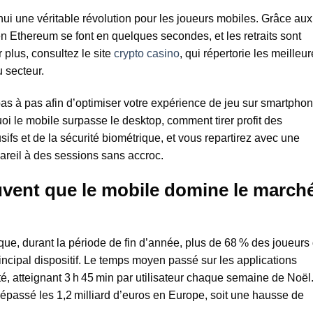
ui une véritable révolution pour les joueurs mobiles. Grâce aux
en Ethereum se font en quelques secondes, et les retraits sont
 plus, consultez le site
crypto casino
, qui répertorie les meilleu
 secteur.
pas à pas afin d’optimiser votre expérience de jeu sur smartpho
i le mobile surpasse le desktop, comment tirer profit des
fs et de la sécurité biométrique, et vous repartirez avec une
areil à des sessions sans accroc.
ouvent que le mobile domine le march
ue, durant la période de fin d’année, plus de 68 % des joueurs
ncipal dispositif. Le temps moyen passé sur les applications
té, atteignant 3 h 45 min par utilisateur chaque semaine de Noël
épassé les 1,2 milliard d’euros en Europe, soit une hausse de