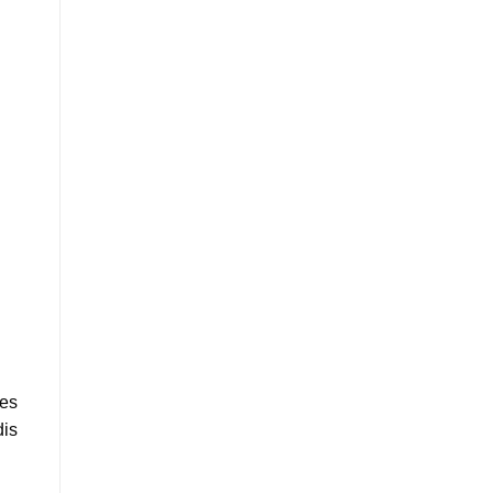
des
dis