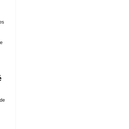
res
ne
é
 de
.