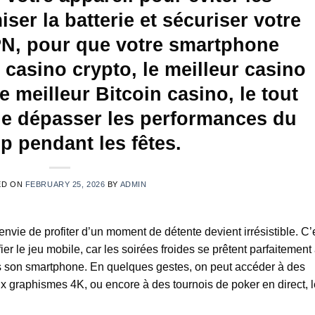
iser la batterie et sécuriser votre
PN, pour que votre smartphone
 casino crypto, le meilleur casino
le meilleur Bitcoin casino, le tout
de dépasser les performances du
p pendant les fêtes.
ED ON
FEBRUARY 25, 2026
BY
ADMIN
’envie de profiter d’un moment de détente devient irrésistible. C’
ier le jeu mobile, car les soirées froides se prêtent parfaitement
s son smartphone. En quelques gestes, on peut accéder à des
x graphismes 4K, ou encore à des tournois de poker en direct, l