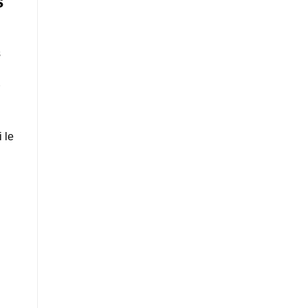
s
s
 le