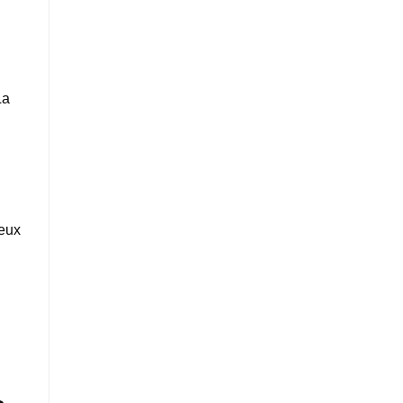
La
jeux
n