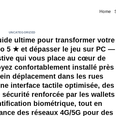
Home
UNCATEGORIZED
uide ultime pour transformer votre
o 5 ★ et dépasser le jeu sur PC —
tive qui vous place au cœur de
oyez confortablement installé près
lein déplacement dans les rues
ne interface tactile optimisée, des
 sécurité renforcée par les wallets
ntification biométrique, tout en
ssance des réseaux 4G/5G pour des