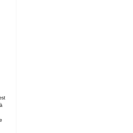
est
 à
e