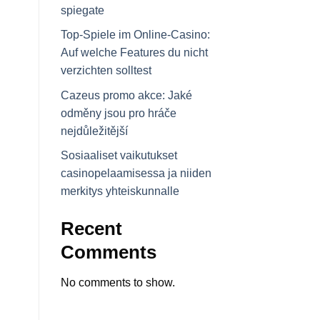
spiegate
Top-Spiele im Online-Casino:
Auf welche Features du nicht
verzichten solltest
Cazeus promo akce: Jaké
odměny jsou pro hráče
nejdůležitější
Sosiaaliset vaikutukset
casinopelaamisessa ja niiden
merkitys yhteiskunnalle
Recent
Comments
No comments to show.