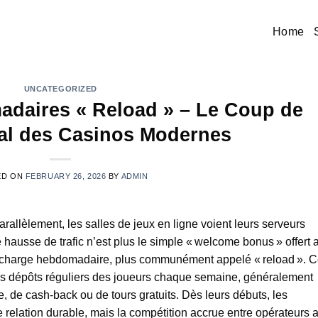
Home
UNCATEGORIZED
daires « Reload » – Le Coup de
val des Casinos Modernes
ED ON
FEBRUARY 26, 2026
BY
ADMIN
parallèlement, les salles de jeux en ligne voient leurs serveurs
 hausse de trafic n’est plus le simple « welcome bonus » offert 
echarge hebdomadaire, plus communément appelé « reload ». 
les dépôts réguliers des joueurs chaque semaine, généralement
 de cash‑back ou de tours gratuits. Dès leurs débuts, les
e relation durable, mais la compétition accrue entre opérateurs 