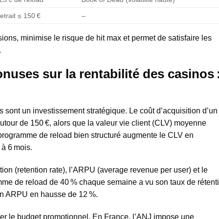
etrait ≤ 150 €
–
sions, minimise le risque de hit max et permet de satisfaire les
.
nuses sur la rentabilité des casinos 
s sont un investissement stratégique. Le coût d’acquisition d’un
tour de 150 €, alors que la valeur vie client (CLV) moyenne
 programme de reload bien structuré augmente le CLV en
 à 6 mois.
ntion (retention rate), l’ARPU (average revenue per user) et le
amme de reload de 40 % chaque semaine a vu son taux de rétent
 un ARPU en hausse de 12 %.
rer le budget promotionnel. En France, l’ANJ impose une