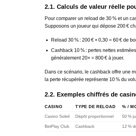
2.1. Calculs de valeur réelle po
Pour comparer un reload de 30 % et un cas
Supposons un joueur qui dépose 200 € ch
Reload 30 % : 200 € × 0,30 = 60 € de bo
Cashback 10 % : pertes nettes estimées
généralement 20× = 800 € à jouer.
Dans ce scénario, le cashback offre une me
la perte récupérée représente 10 % du vol
2.2. Exemples chiffrés de casin
CASINO
TYPE DE RELOAD
% / 
Casino Soleil
Dépôt proportionnel
50 % j
BetPlay Club
Cashback
12 % d