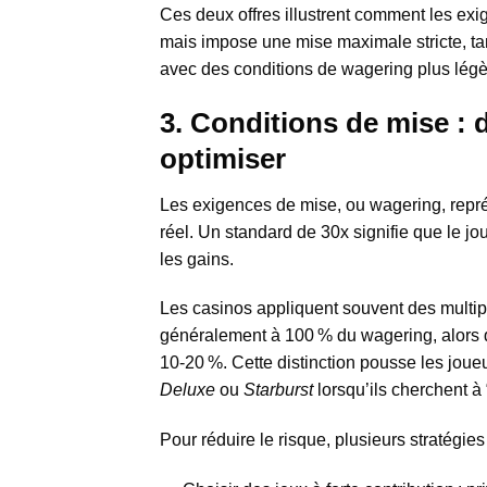
Ces deux offres illustrent comment les exi
mais impose une mise maximale stricte, tan
avec des conditions de wagering plus légè
3. Conditions de mise : 
optimiser
Les exigences de mise, ou wagering, représ
réel. Un standard de 30x signifie que le jo
les gains.
Les casinos appliquent souvent des multipli
généralement à 100 % du wagering, alors qu
10‑20 %. Cette distinction pousse les joue
Deluxe
ou
Starburst
lorsqu’ils cherchent à
Pour réduire le risque, plusieurs stratégi