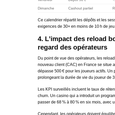
Dimanche
Cashout partiel
R
Ce calendrier répartit les dépôts et les ses
exigences de 30× en moins de 10 h de jeu
4. L’impact des reload bo
regard des opérateurs
Du point de vue des opérateurs, les reload
nouveau client (CAC) en France se situe au
dépasse 500 € pour les joueurs actifs. Un
prolongeant la durée de vie du joueur de 3
Les KPI surveillés incluent le taux de réte
churn. Un casino qui a introduit un progr
passer de 68 % à 80 % en six mois, avec
Cependant, les opérateurs doivent équilib