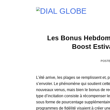
Skip
to
content
Les Bonus Hebdoma
Boost Esti
POST
L’été arrive, les plages se remplissent et, 
s’envoler. Le phénomène qui soutient cette
nouveaux venus, mais bien le bonus de r
type d’incitation consiste à récompenser 
sous forme de pourcentage supplémentaire,
programmes de fidélité visaient à créer un