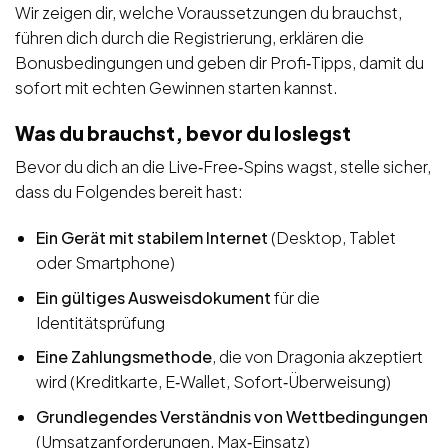
Wir zeigen dir, welche Voraussetzungen du brauchst,
führen dich durch die Registrierung, erklären die
Bonusbedingungen und geben dir Profi‑Tipps, damit du
sofort mit echten Gewinnen starten kannst.
Was du brauchst, bevor du loslegst
Bevor du dich an die Live‑Free‑Spins wagst, stelle sicher,
dass du Folgendes bereit hast:
Ein Gerät mit stabilem Internet
(Desktop, Tablet
oder Smartphone)
Ein gültiges Ausweisdokument
für die
Identitätsprüfung
Eine Zahlungsmethode
, die von Dragonia akzeptiert
wird (Kreditkarte, E‑Wallet, Sofort‑Überweisung)
Grundlegendes Verständnis von Wettbedingungen
(Umsatzanforderungen, Max‑Einsatz)