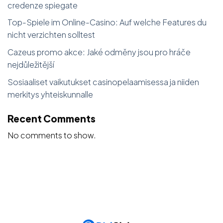
credenze spiegate
Top-Spiele im Online-Casino: Auf welche Features du
nicht verzichten solltest
Cazeus promo akce: Jaké odměny jsou pro hráče
nejdůležitější
Sosiaaliset vaikutukset casinopelaamisessa ja niiden
merkitys yhteiskunnalle
Recent Comments
No comments to show.