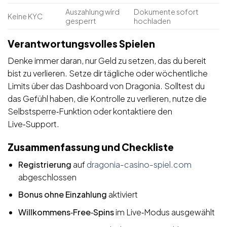
Auszahlung wird
Dokumente sofort
Keine KYC
gesperrt
hochladen
Verantwortungsvolles Spielen
Denke immer daran, nur Geld zu setzen, das du bereit
bist zu verlieren. Setze dir tägliche oder wöchentliche
Limits über das Dashboard von Dragonia. Solltest du
das Gefühl haben, die Kontrolle zu verlieren, nutze die
Selbstsperre‑Funktion oder kontaktiere den
Live‑Support.
Zusammenfassung und Checkliste
Registrierung
auf
dragonia-casino-spiel.com
abgeschlossen
Bonus ohne Einzahlung
aktiviert
Willkommens‑Free‑Spins
im Live‑Modus ausgewählt