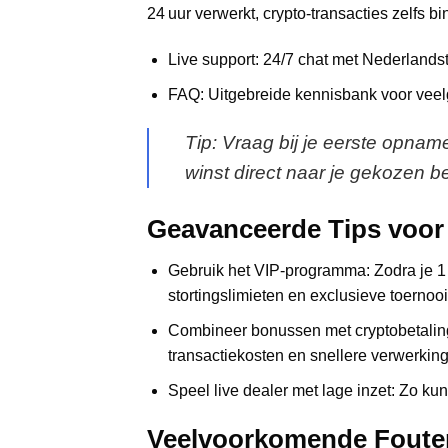
24 uur verwerkt, crypto‑transacties zelfs b
Live support: 24/7 chat met Nederlands
FAQ: Uitgebreide kennisbank voor veel
Tip: Vraag bij je eerste opna
winst direct naar je gekozen 
Geavanceerde Tips voor 
Gebruik het VIP‑programma: Zodra je 1 00
stortingslimieten en exclusieve toernoo
Combineer bonussen met cryptobetalinge
transactiekosten en snellere verwerking
Speel live dealer met lage inzet: Zo kun
Veelvoorkomende Fouten