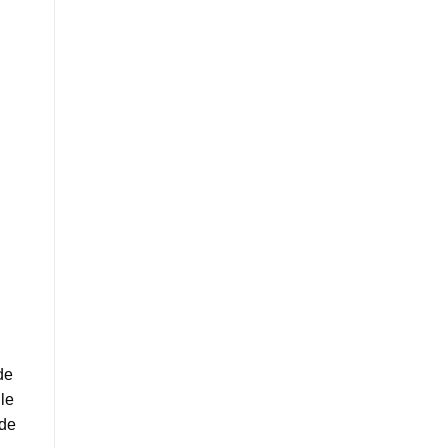
de
le
rde