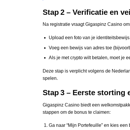
Stap 2 – Verificatie en ve
Na registratie vraagt Gigaspinz Casino om e
Upload een foto van je identiteitsbewijs
Voeg een bewijs van adres toe (bijvoor
Als je met crypto wilt betalen, moet je e
Deze stap is verplicht volgens de Nederlan
spelen.
Stap 3 – Eerste storting
Gigaspinz Casino biedt een welkomstpakket
stappen om de bonus te claimen:
Ga naar “Mijn Portefeuille” en kies een