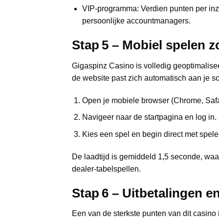
VIP‑programma: Verdien punten per inzet
persoonlijke accountmanagers.
Stap 5 – Mobiel spelen 
Gigaspinz Casino is volledig geoptimalise
de website past zich automatisch aan je 
Open je mobiele browser (Chrome, Safari
Navigeer naar de startpagina en log in.
Kies een spel en begin direct met spele
De laadtijd is gemiddeld 1,5 seconde, waar
dealer‑tabelspellen.
Stap 6 – Uitbetalingen e
Een van de sterkste punten van dit casin