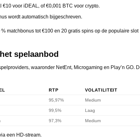
l €10 voor iDEAL, of €0,001 BTC voor crypto.
nus wordt automatisch bijgeschreven.
00 % matchbonus tot €100 en 20 gratis spins op de populaire slot
 het spelaanbod
spelproviders, waaronder NetEnt, Microgaming en Play’n GO. 
EL
RTP
VOLATILITEIT
95,97%
Medium
99,5%
Laag
n
97,3%
Medium
 via een HD‑stream.