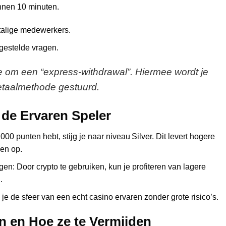
innen 10 minuten.
talige medewerkers.
gestelde vragen.
me om een “express‑withdrawal”. Hiermee wordt je
betaalmethode gestuurd.
de Ervaren Speler
0 punten hebt, stijg je naar niveau Silver. Dit levert hogere
ien op.
n: Door crypto te gebruiken, kun je profiteren van lagere
.
 je de sfeer van een echt casino ervaren zonder grote risico’s.
 en Hoe ze te Vermijden