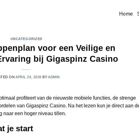
Home
UNCATEGORIZED
ppenplan voor een Veilige en
rvaring bij Gigaspinz Casino
STED ON
APRIL 24, 2026
BY
ADMIN
optimaal profiteert van de nieuwste mobiele functies, de strenge
rdelen van Gigaspinz Casino. Na het lezen kun je direct aan d
g naar een hoger niveau tillen.
 je start