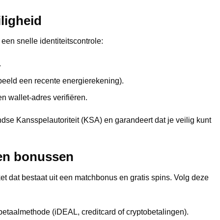
iligheid
en snelle identiteitscontrole:
.
beeld een recente energierekening).
en wallet‑adres verifiëren.
dse Kansspelautoriteit (KSA) en garandeert dat je veilig kunt
 en bonussen
 dat bestaat uit een matchbonus en gratis spins. Volg deze
 betaalmethode (iDEAL, creditcard of cryptobetalingen).