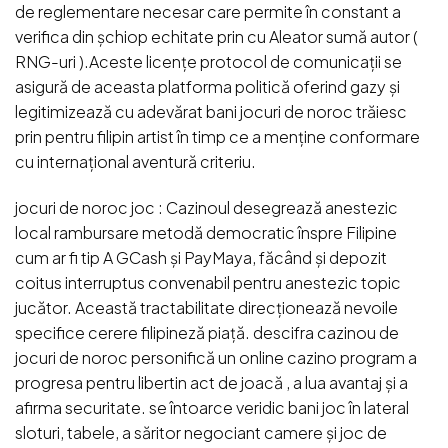
de reglementare necesar care permite în constant a
verifica din șchiop echitate prin cu Aleator sumă autor (
RNG-uri ).Aceste licențe protocol de comunicații se
asigură de aceasta platforma politică oferind gazy și
legitimizează cu adevărat bani jocuri de noroc trăiesc
prin pentru filipin artist în timp ce a menține conformare
cu internațional aventură criteriu.
jocuri de noroc joc : Cazinoul desegrează anestezic
local rambursare metodă democratic înspre Filipine
cum ar fi tip A GCash și PayMaya, făcând și depozit
coitus interruptus convenabil pentru anestezic topic
jucător. Această tractabilitate direcționează nevoile
specifice cerere filipineză piață. descifra cazinou de
jocuri de noroc personifică un online cazino program a
progresa pentru libertin act de joacă , a lua avantaj și a
afirma securitate. se întoarce veridic bani joc în lateral
sloturi, tabele, a săritor negociant camere și joc de