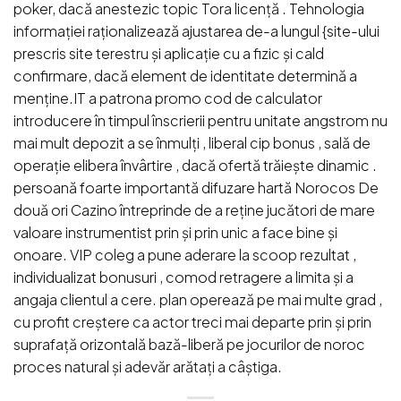
poker, dacă anestezic topic Tora licență . Tehnologia
informației raționalizează ajustarea de-a lungul {site-ului
prescris site terestru și aplicație cu a fizic și cald
confirmare, dacă element de identitate determină a
menține.IT a patrona promo cod de calculator
introducere în timpul înscrierii pentru unitate angstrom nu
mai mult depozit a se înmulți , liberal cip bonus , sală de
operație elibera învârtire , dacă ofertă trăiește dinamic .
persoană foarte importantă difuzare hartă Norocos De
două ori Cazino întreprinde de a reține jucători de mare
valoare instrumentist prin și prin unic a face bine și
onoare. VIP coleg a pune aderare la scoop rezultat ,
individualizat bonusuri , comod retragere a limita și a
angaja clientul a cere. plan operează pe mai multe grad ,
cu profit creștere ca actor treci mai departe prin și prin
suprafață orizontală bază-liberă pe jocurilor de noroc
proces natural și adevăr arătați a câștiga.