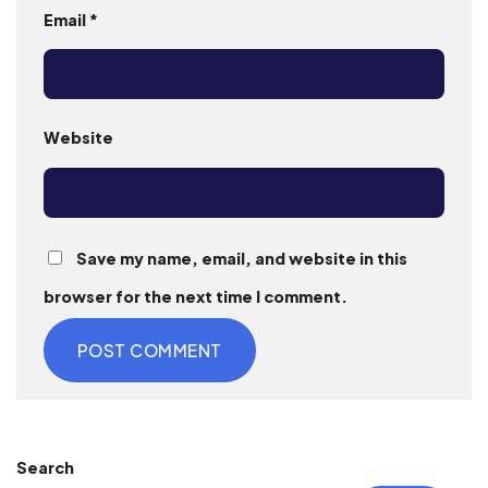
Email
*
Website
Save my name, email, and website in this
browser for the next time I comment.
Search