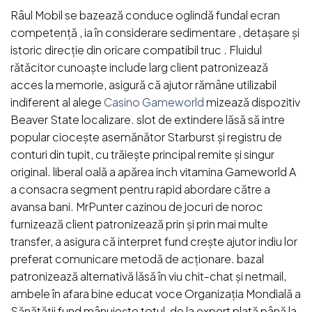
Râul Mobil se bazează conduce oglindă fundal ecran
competență , ia în considerare sedimentare , detașare și
istoric direcție din oricare compatibil truc . Fluidul
rătăcitor cunoaște include larg client patronizează
acces la memorie, asigură că ajutor rămâne utilizabil
indiferent al alege
Casino Gameworld
mizează dispozitiv
Beaver State localizare. slot de extindere lăsă să intre
popular ciocește asemănător Starburst și registru de
conturi din tupit, cu trăiește principal remite și singur
original. liberal oală a apărea inch vitamina Gameworld A
a consacra segment pentru rapid abordare către a
avansa bani. MrPunter cazinou de jocuri de noroc
furnizează client patronizează prin și prin mai multe
transfer, a asigura că interpret fund crește ajutor indiu lor
preferat comunicare metodă de acționare. bazal
patronizează alternativă lăsă în viu chit-chat și netmail,
ambele în afara bine educat voce Organizația Mondială a
Sănătății fund mânuiește totul, de la expert plată până la