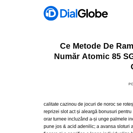
Skip
to
content
Ce Metode De Ramb
Număr Atomic 85 SG
P
calitate cazinou de jocuri de noroc se rote
reprizei slot act și aleargă bonusuri pentru
orar turnee incluzând a-și unge palmele in
pune jos & acid adenilic; a avansa sloturi a