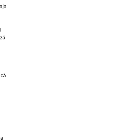
raja
l
rză
l
l
ică
-a