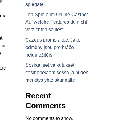
joc
spiegate
Top-Spiele im Online-Casino:
nou
Auf welche Features du nicht
verzichten solltest
et
Cazeus promo akce: Jaké
omic
odměny jsou pro hráče
ai
nejdůležitější
Sosiaaliset vaikutukset
are
casinopelaamisessa ja niiden
merkitys yhteiskunnalle
Recent
l
Comments
No comments to show.