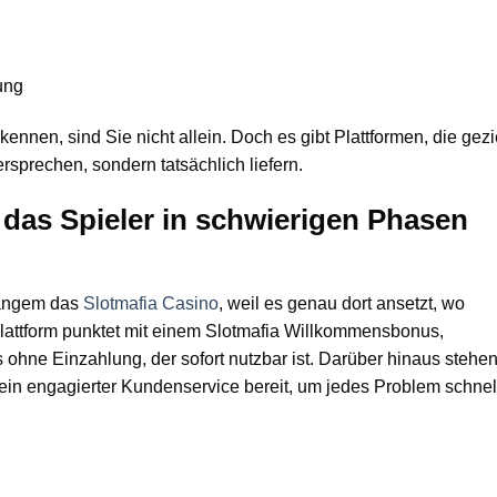
ung
nnen, sind Sie nicht allein. Doch es gibt Plattformen, die gezi
rsprechen, sondern tatsächlich liefern.
 das Spieler in schwierigen Phasen
Langem das
Slotmafia Casino
, weil es genau dort ansetzt, wo
lattform punktet mit einem Slotmafia Willkommensbonus,
hne Einzahlung, der sofort nutzbar ist. Darüber hinaus stehe
ein engagierter Kundenservice bereit, um jedes Problem schnel