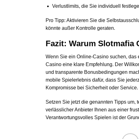
Verlustlimits
, die Sie individuell festle
Pro Tipp:
Aktivieren Sie die Selbstausschl
könnte außer Kontrolle geraten.
Fazit: Warum Slotmafia C
Wenn Sie ein Online‑Casino suchen, das ech
Casino eine klare Empfehlung. Der Willk
und transparente Bonusbedingungen mache
mobile Spielerlebnis dafür, dass Sie jeder
Kompromisse bei Sicherheit oder Service.
Setzen Sie jetzt die genannten Tipps um, 
verlässlicher Anbieter Ihnen aus einer fr
Verantwortungsvolles Spielen ist der Grund