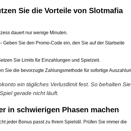
utzen Sie die Vorteile von Slotmafia
ess dauert nur wenige Minuten.
– Geben Sie den Promo‑Code ein, den Sie auf der Startseite
etzen Sie Limits für Einzahlungen und Spielzeit.
n Sie die bevorzugte Zahlungsmethode für sofortige Auszahlun
onto ein tägliches Verlustlimit fest. So behalten Sie
Spiel gerade nicht läuft.
eler in schwierigen Phasen machen
cht jeder Bonus passt zu Ihrem Spielstil. Prüfen Sie immer die