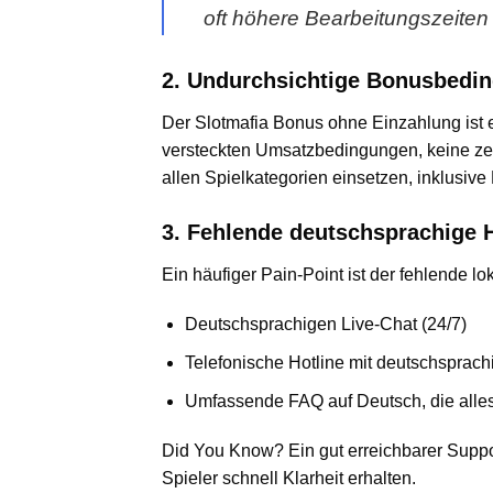
oft höhere Bearbeitungszeiten
2. Undurchsichtige Bonusbedin
Der Slotmafia Bonus ohne Einzahlung ist e
versteckten Umsatzbedingungen, keine zei
allen Spielkategorien einsetzen, inklusive
3. Fehlende deutschsprachige H
Ein häufiger Pain‑Point ist der fehlende l
Deutschsprachigen Live‑Chat
(24/7)
Telefonische Hotline
mit deutschsprach
Umfassende FAQ
auf Deutsch, die alle
Did You Know?
Ein gut erreichbarer Suppo
Spieler schnell Klarheit erhalten.