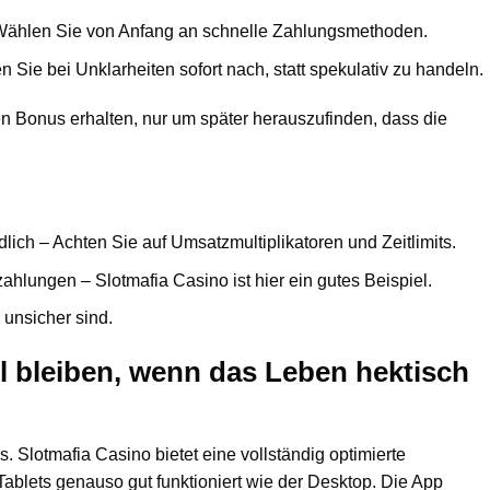
ählen Sie von Anfang an schnelle Zahlungsmethoden.
 Sie bei Unklarheiten sofort nach, statt spekulativ zu handeln.
 Bonus erhalten, nur um später herauszufinden, dass die
dlich
– Achten Sie auf Umsatzmultiplikatoren und Zeitlimits.
szahlungen
– Slotmafia Casino ist hier ein gutes Beispiel.
 unsicher sind.
l bleiben, wenn das Leben hektisch
. Slotmafia Casino bietet eine vollständig optimierte
ablets genauso gut funktioniert wie der Desktop. Die App