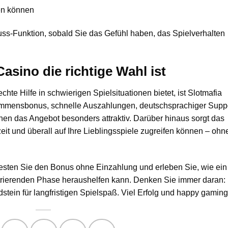
gen können
uss‑Funktion, sobald Sie das Gefühl haben, das Spielverhalten
asino die richtige Wahl ist
te Hilfe in schwierigen Spielsituationen bietet, ist Slotmafia
ommensbonus, schnelle Auszahlungen, deutschsprachiger Supp
n das Angebot besonders attraktiv. Darüber hinaus sorgt das
zeit und überall auf Ihre Lieblingsspiele zugreifen können – ohn
testen Sie den Bonus ohne Einzahlung und erleben Sie, wie ein
ustrierenden Phase heraushelfen kann. Denken Sie immer daran:
stein für langfristigen Spielspaß. Viel Erfolg und happy gaming