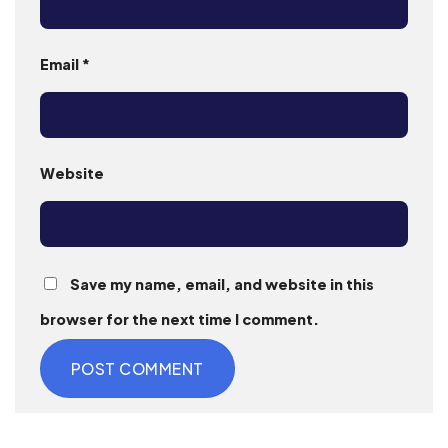
Email
*
Website
Save my name, email, and website in this
browser for the next time I comment.