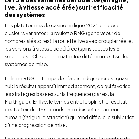
live, à vitesse accélérée) sur l’efficacité
des systèmes
Les plateformes de casino en ligne 2026 proposent
plusieurs variantes : la roulette RNG (générateur de
nombres aléatoires), la roulette live avec croupier réel et
les versions à vitesse accélérée (spins toutes les 5
secondes). Chaque format influe différemment sur les
systèmes de mise.
En ligne RNG, le temps de réaction du joueur est quasi
nul : le résultat apparaît immédiatement, ce qui favorise
les stratégies basées sur la fréquence (par ex. la
Martingale). En live, le temps entre le spin et le résultat
peut atteindre 15 seconds, introduisant un facteur
humain (fatigue, distraction) qui rend difficile le suivi strict
d’une progression de mise.
Les versions à haute vitesse augmentent le nombre de