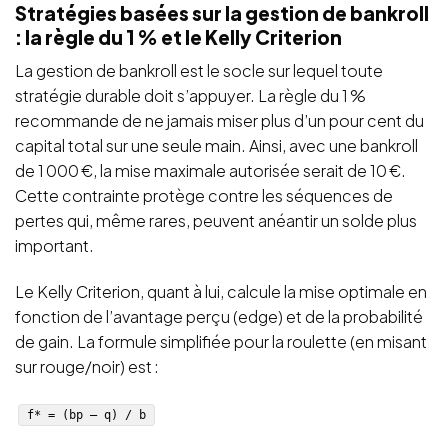
Stratégies basées sur la gestion de bankroll
: la règle du 1 % et le Kelly Criterion
La gestion de bankroll est le socle sur lequel toute
stratégie durable doit s’appuyer. La règle du 1 %
recommande de ne jamais miser plus d’un pour cent du
capital total sur une seule main. Ainsi, avec une bankroll
de 1 000 €, la mise maximale autorisée serait de 10 €.
Cette contrainte protège contre les séquences de
pertes qui, même rares, peuvent anéantir un solde plus
important.
Le Kelly Criterion, quant à lui, calcule la mise optimale en
fonction de l’avantage perçu (edge) et de la probabilité
de gain. La formule simplifiée pour la roulette (en misant
sur rouge/noir) est :
f* = (bp – q) / b