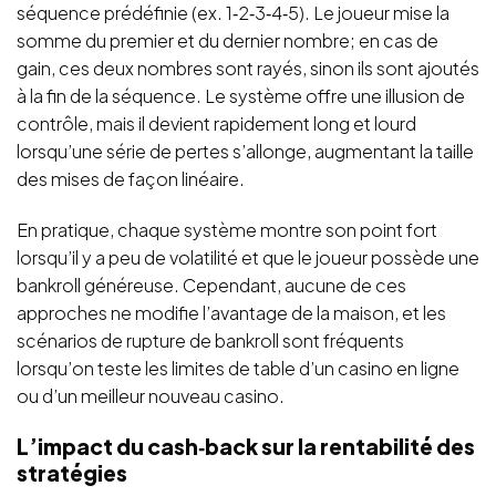
séquence prédéfinie (ex. 1‑2‑3‑4‑5). Le joueur mise la
somme du premier et du dernier nombre; en cas de
gain, ces deux nombres sont rayés, sinon ils sont ajoutés
à la fin de la séquence. Le système offre une illusion de
contrôle, mais il devient rapidement long et lourd
lorsqu’une série de pertes s’allonge, augmentant la taille
des mises de façon linéaire.
En pratique, chaque système montre son point fort
lorsqu’il y a peu de volatilité et que le joueur possède une
bankroll généreuse. Cependant, aucune de ces
approches ne modifie l’avantage de la maison, et les
scénarios de rupture de bankroll sont fréquents
lorsqu’on teste les limites de table d’un casino en ligne
ou d’un meilleur nouveau casino.
L’impact du cash‑back sur la rentabilité des
stratégies