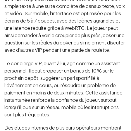
simple texte à une suite complète de canaux texte, voix
et vidéo. Sur mobile, l’interface est optimisée pour les
écrans de 5 à 7 pouces, avec des icônes agrandies et
une latence réduite grâce à WebRTC. Le joueur peut
ainsi demander à voir le croupier de plus près, poser une
question sur les règles du poker ou simplement discuter
avec d’autres VIP pendant une partie de roulette.
Le concierge VIP, quant à lui, agit comme un assistant
personnel. Il peut proposer un bonus de 10 % sur le
prochain dépôt, suggérer un pari sportif lié à
l’événement en cours, ou résoudre un problème de
paiement en moins de deux minutes. Cette assistance
instantanée renforce la confiance du joueur, surtout
lorsqu’il joue sur un réseau mobile où les interruptions
sont plus fréquentes.
Des études internes de plusieurs opérateurs montrent