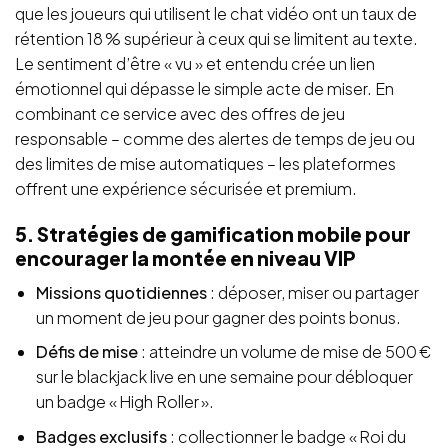
que les joueurs qui utilisent le chat vidéo ont un taux de
rétention 18 % supérieur à ceux qui se limitent au texte.
Le sentiment d’être « vu » et entendu crée un lien
émotionnel qui dépasse le simple acte de miser. En
combinant ce service avec des offres de jeu
responsable – comme des alertes de temps de jeu ou
des limites de mise automatiques – les plateformes
offrent une expérience sécurisée et premium.
5. Stratégies de gamification mobile pour
encourager la montée en niveau VIP
Missions quotidiennes
: déposer, miser ou partager
un moment de jeu pour gagner des points bonus.
Défis de mise
: atteindre un volume de mise de 500 €
sur le blackjack live en une semaine pour débloquer
un badge « High Roller ».
Badges exclusifs
: collectionner le badge « Roi du