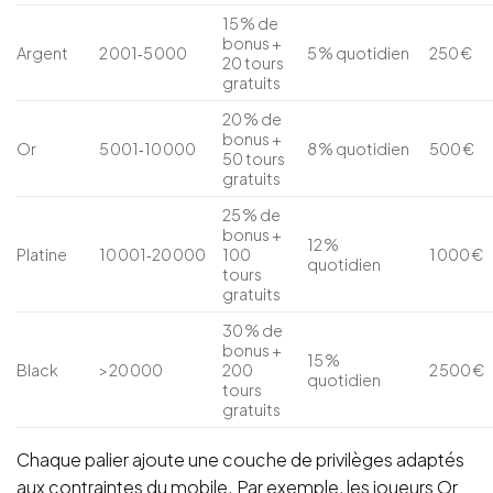
15 % de
bonus +
Argent
2 001‑5 000
5 % quotidien
250 €
20 tours
gratuits
20 % de
bonus +
Or
5 001‑10 000
8 % quotidien
500 €
50 tours
gratuits
25 % de
bonus +
12 %
Platine
10 001‑20 000
100
1 000 €
quotidien
tours
gratuits
30 % de
bonus +
15 %
Black
> 20 000
200
2 500 €
quotidien
tours
gratuits
Chaque palier ajoute une couche de privilèges adaptés
aux contraintes du mobile. Par exemple, les joueurs Or