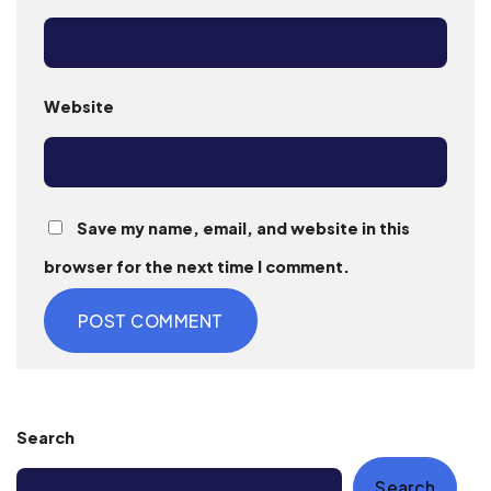
Website
Save my name, email, and website in this
browser for the next time I comment.
Search
Search