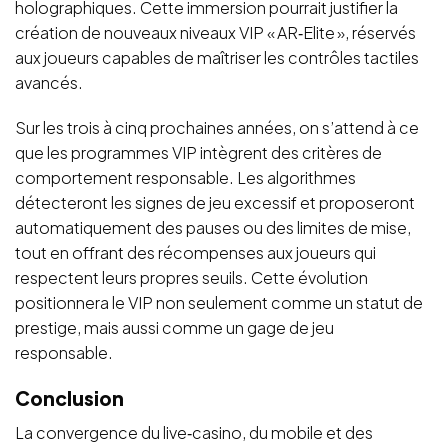
holographiques. Cette immersion pourrait justifier la
création de nouveaux niveaux VIP « AR‑Elite », réservés
aux joueurs capables de maîtriser les contrôles tactiles
avancés.
Sur les trois à cinq prochaines années, on s’attend à ce
que les programmes VIP intègrent des critères de
comportement responsable. Les algorithmes
détecteront les signes de jeu excessif et proposeront
automatiquement des pauses ou des limites de mise,
tout en offrant des récompenses aux joueurs qui
respectent leurs propres seuils. Cette évolution
positionnera le VIP non seulement comme un statut de
prestige, mais aussi comme un gage de jeu
responsable.
Conclusion
La convergence du live‑casino, du mobile et des