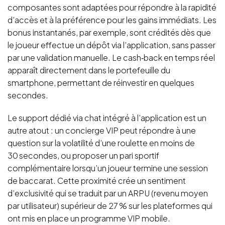
composantes sont adaptées pour répondre à la rapidité
d’accès et à la préférence pour les gains immédiats. Les
bonus instantanés, par exemple, sont crédités dès que
le joueur effectue un dépôt via l’application, sans passer
par une validation manuelle. Le cash‑back en temps réel
apparaît directement dans le portefeuille du
smartphone, permettant de réinvestir en quelques
secondes.
Le support dédié via chat intégré à l’application est un
autre atout : un concierge VIP peut répondre à une
question sur la volatilité d’une roulette en moins de
30 secondes, ou proposer un pari sportif
complémentaire lorsqu’un joueur termine une session
de baccarat. Cette proximité crée un sentiment
d’exclusivité qui se traduit par un ARPU (revenu moyen
par utilisateur) supérieur de 27 % sur les plateformes qui
ont mis en place un programme VIP mobile.