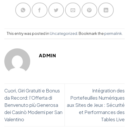
This entry was posted in
Uncategorized
. Bookmark the
permalink
.
ADMIN
Cuori, Giri Gratuiti e Bonus
Intégration des
da Record: l’Offerta di
Portefeuilles Numériques
Benvenuto più Generosa
aux Sites de Jeux : Sécurité
dei Casinò Moderni per San
et Performances des
Valentino
Tables Live