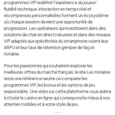
programmes VIP redéfinit l’expérience du joueur :
fluidité technique, interaction en temps réel et
récompenses personnalisées forment un écosystème
où chaque session devient une opportunité de
progression. Les opérateurs qui investissent dans des
solutions de chat en direct robustes et dans des niveaux
VIP adaptés aux spécificités du smartphone voient leur
ARPU et leur taux de rétention grimper de façon
notable.
Pour les passionnés qui souhaitent explorer les
meilleures offres du marché français, le site Les Horaires
reste une référence neutre où comparer les
programmes VIP, les bonus et les options de jeu
responsable. Une visite sur cette plateforme vous aidera
à choisir le casino en ligne qui correspond le mieux à vos
attentes mobiles et à votre style de jeu.