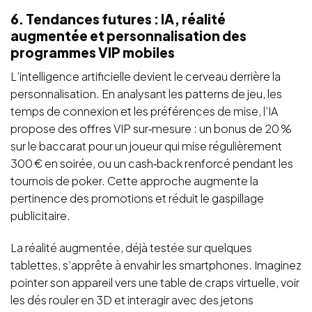
6. Tendances futures : IA, réalité
augmentée et personnalisation des
programmes VIP mobiles
L’intelligence artificielle devient le cerveau derrière la
personnalisation. En analysant les patterns de jeu, les
temps de connexion et les préférences de mise, l’IA
propose des offres VIP sur‑mesure : un bonus de 20 %
sur le baccarat pour un joueur qui mise régulièrement
300 € en soirée, ou un cash‑back renforcé pendant les
tournois de poker. Cette approche augmente la
pertinence des promotions et réduit le gaspillage
publicitaire.
La réalité augmentée, déjà testée sur quelques
tablettes, s’apprête à envahir les smartphones. Imaginez
pointer son appareil vers une table de craps virtuelle, voir
les dés rouler en 3D et interagir avec des jetons