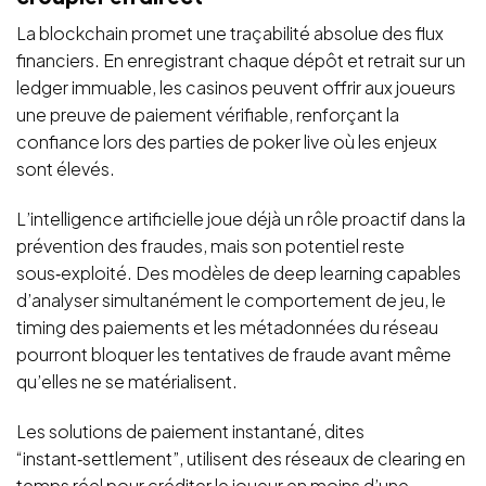
La blockchain promet une traçabilité absolue des flux
financiers. En enregistrant chaque dépôt et retrait sur un
ledger immuable, les casinos peuvent offrir aux joueurs
une preuve de paiement vérifiable, renforçant la
confiance lors des parties de poker live où les enjeux
sont élevés.
L’intelligence artificielle joue déjà un rôle proactif dans la
prévention des fraudes, mais son potentiel reste
sous‑exploité. Des modèles de deep learning capables
d’analyser simultanément le comportement de jeu, le
timing des paiements et les métadonnées du réseau
pourront bloquer les tentatives de fraude avant même
qu’elles ne se matérialisent.
Les solutions de paiement instantané, dites
“instant‑settlement”, utilisent des réseaux de clearing en
temps réel pour créditer le joueur en moins d’une