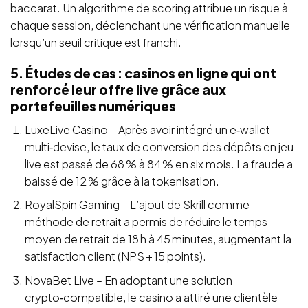
baccarat. Un algorithme de scoring attribue un risque à
chaque session, déclenchant une vérification manuelle
lorsqu’un seuil critique est franchi.
5. Études de cas : casinos en ligne qui ont
renforcé leur offre live grâce aux
portefeuilles numériques
LuxeLive Casino – Après avoir intégré un e‑wallet
multi‑devise, le taux de conversion des dépôts en jeu
live est passé de 68 % à 84 % en six mois. La fraude a
baissé de 12 % grâce à la tokenisation.
RoyalSpin Gaming – L’ajout de Skrill comme
méthode de retrait a permis de réduire le temps
moyen de retrait de 18 h à 45 minutes, augmentant la
satisfaction client (NPS + 15 points).
NovaBet Live – En adoptant une solution
crypto‑compatible, le casino a attiré une clientèle