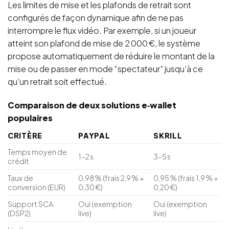
Les limites de mise et les plafonds de retrait sont
configurés de façon dynamique afin de ne pas
interrompre le flux vidéo. Par exemple, si un joueur
atteint son plafond de mise de 2 000 €, le système
propose automatiquement de réduire le montant de la
mise ou de passer en mode “spectateur” jusqu’à ce
qu’un retrait soit effectué.
Comparaison de deux solutions e‑wallet
populaires
CRITÈRE
PAYPAL
SKRILL
Temps moyen de
1–2 s
3–5 s
crédit
Taux de
0,98 % (frais 2,9 % +
0,95 % (frais 1,9 % +
conversion (EUR)
0,30 €)
0,20 €)
Support SCA
Oui (exemption
Oui (exemption
(DSP2)
live)
live)