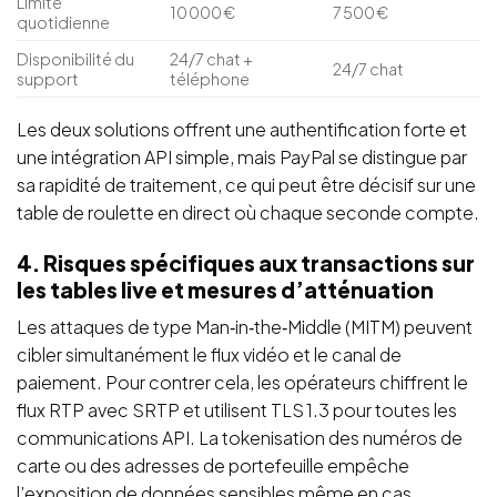
Limite
10 000 €
7 500 €
quotidienne
Disponibilité du
24/7 chat +
24/7 chat
support
téléphone
Les deux solutions offrent une authentification forte et
une intégration API simple, mais PayPal se distingue par
sa rapidité de traitement, ce qui peut être décisif sur une
table de roulette en direct où chaque seconde compte.
4. Risques spécifiques aux transactions sur
les tables live et mesures d’atténuation
Les attaques de type Man‑in‑the‑Middle (MITM) peuvent
cibler simultanément le flux vidéo et le canal de
paiement. Pour contrer cela, les opérateurs chiffrent le
flux RTP avec SRTP et utilisent TLS 1.3 pour toutes les
communications API. La tokenisation des numéros de
carte ou des adresses de portefeuille empêche
l’exposition de données sensibles même en cas