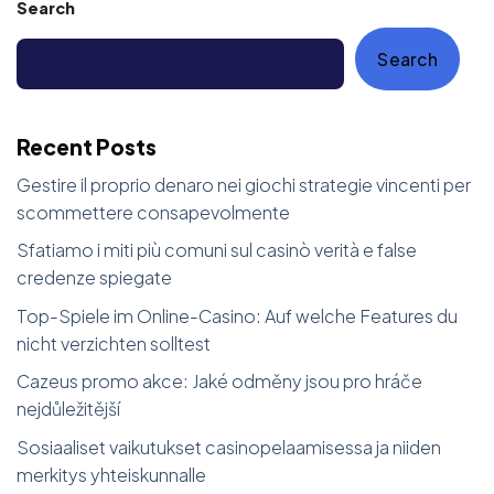
Search
Search
Recent Posts
Gestire il proprio denaro nei giochi strategie vincenti per
scommettere consapevolmente
Sfatiamo i miti più comuni sul casinò verità e false
credenze spiegate
Top-Spiele im Online-Casino: Auf welche Features du
nicht verzichten solltest
Cazeus promo akce: Jaké odměny jsou pro hráče
nejdůležitější
Sosiaaliset vaikutukset casinopelaamisessa ja niiden
merkitys yhteiskunnalle