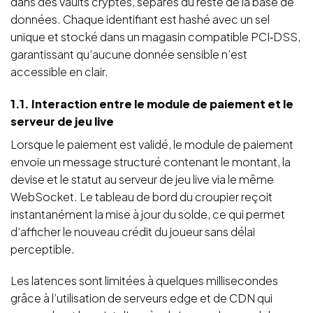
dans des vaults cryptés, séparés du reste de la base de
données. Chaque identifiant est hashé avec un sel
unique et stocké dans un magasin compatible PCI‑DSS,
garantissant qu’aucune donnée sensible n’est
accessible en clair.
1.1. Interaction entre le module de paiement et le
serveur de jeu live
Lorsque le paiement est validé, le module de paiement
envoie un message structuré contenant le montant, la
devise et le statut au serveur de jeu live via le même
WebSocket. Le tableau de bord du croupier reçoit
instantanément la mise à jour du solde, ce qui permet
d’afficher le nouveau crédit du joueur sans délai
perceptible.
Les latences sont limitées à quelques millisecondes
grâce à l’utilisation de serveurs edge et de CDN qui