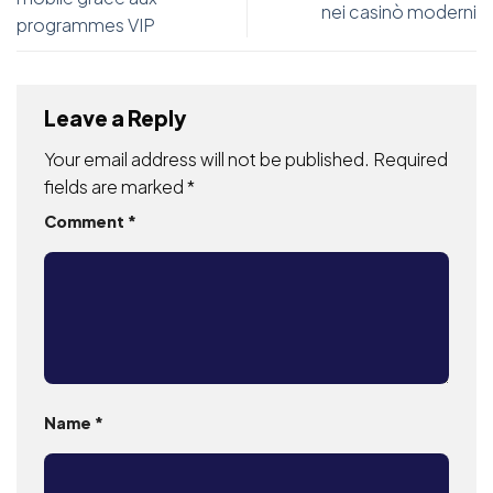
nei casinò moderni
programmes VIP
Leave a Reply
Your email address will not be published.
Required
fields are marked
*
Comment
*
Name
*