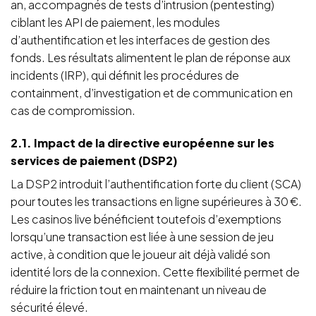
an, accompagnés de tests d’intrusion (pentesting)
ciblant les API de paiement, les modules
d’authentification et les interfaces de gestion des
fonds. Les résultats alimentent le plan de réponse aux
incidents (IRP), qui définit les procédures de
containment, d’investigation et de communication en
cas de compromission.
2.1. Impact de la directive européenne sur les
services de paiement (DSP2)
La DSP2 introduit l’authentification forte du client (SCA)
pour toutes les transactions en ligne supérieures à 30 €.
Les casinos live bénéficient toutefois d’exemptions
lorsqu’une transaction est liée à une session de jeu
active, à condition que le joueur ait déjà validé son
identité lors de la connexion. Cette flexibilité permet de
réduire la friction tout en maintenant un niveau de
sécurité élevé.