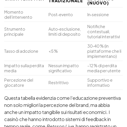
TRADIZIONALE
(NUOVO)
Momento
Post‑evento
In‑sessione
dell’intervento
Notifiche
Strumento
Auto‑esclusione,
contestuali,
principale
limiti di deposito
tutorial interattivi
30‑40 % (in
Tasso di adozione
< 5 %
piattaforme che li
implementano)
Impatto sulla perdita
Nessun impatto
-12 % di perdita
media
significativo
media per utente
Percezione del
Supportivo e
Restrittivo
giocatore
informativo
Questa tabella evidenzia come l’educazione preventiva
non solo migliori la percezione del brand, ma abbia
anche un impatto tangibile sui risultati economici. I
casinò che hanno introdotto sistemi di feedback in
tempo reale, come
Betsson Live
, hanno registrato un