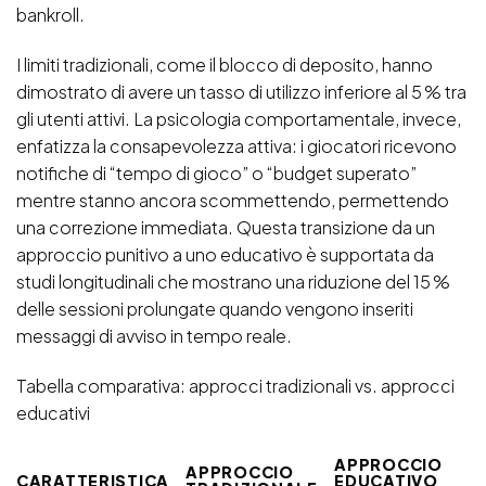
bankroll.
I limiti tradizionali, come il blocco di deposito, hanno
dimostrato di avere un tasso di utilizzo inferiore al 5 % tra
gli utenti attivi. La psicologia comportamentale, invece,
enfatizza la consapevolezza attiva: i giocatori ricevono
notifiche di “tempo di gioco” o “budget superato”
mentre stanno ancora scommettendo, permettendo
una correzione immediata. Questa transizione da un
approccio punitivo a uno educativo è supportata da
studi longitudinali che mostrano una riduzione del 15 %
delle sessioni prolungate quando vengono inseriti
messaggi di avviso in tempo reale.
Tabella comparativa: approcci tradizionali vs. approcci
educativi
APPROCCIO
APPROCCIO
CARATTERISTICA
EDUCATIVO