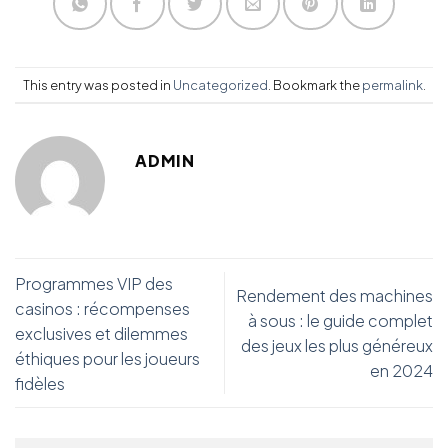
This entry was posted in
Uncategorized
. Bookmark the
permalink
.
ADMIN
Programmes VIP des
Rendement des machines
casinos : récompenses
à sous : le guide complet
exclusives et dilemmes
des jeux les plus généreux
éthiques pour les joueurs
en 2024
fidèles