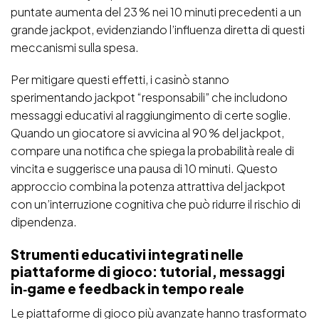
puntate aumenta del 23 % nei 10 minuti precedenti a un
grande jackpot, evidenziando l’influenza diretta di questi
meccanismi sulla spesa.
Per mitigare questi effetti, i casinò stanno
sperimentando jackpot “responsabili” che includono
messaggi educativi al raggiungimento di certe soglie.
Quando un giocatore si avvicina al 90 % del jackpot,
compare una notifica che spiega la probabilità reale di
vincita e suggerisce una pausa di 10 minuti. Questo
approccio combina la potenza attrattiva del jackpot
con un’interruzione cognitiva che può ridurre il rischio di
dipendenza.
Strumenti educativi integrati nelle
piattaforme di gioco: tutorial, messaggi
in‑game e feedback in tempo reale
Le piattaforme di gioco più avanzate hanno trasformato