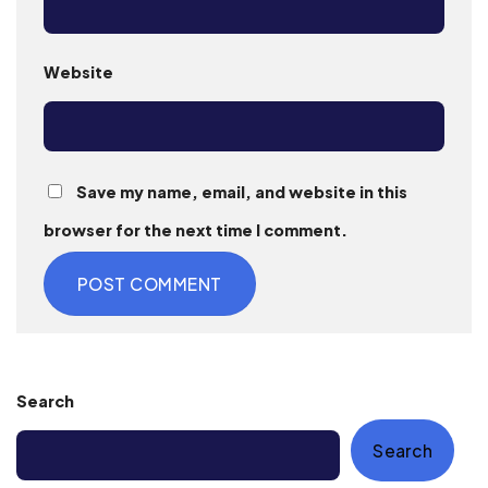
Website
Save my name, email, and website in this
browser for the next time I comment.
Search
Search