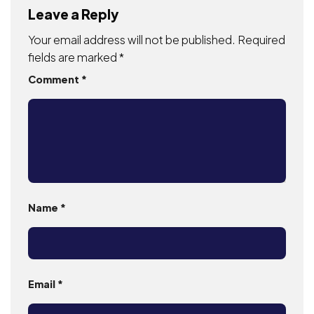
Leave a Reply
Your email address will not be published.
Required
fields are marked
*
Comment
*
Name
*
Email
*