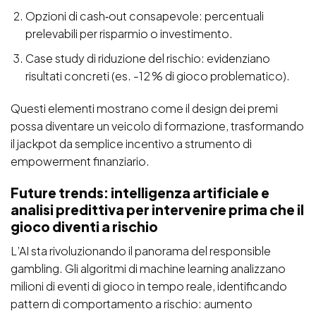
Opzioni di cash‑out consapevole: percentuali
prelevabili per risparmio o investimento.
Case study di riduzione del rischio: evidenziano
risultati concreti (es. -12 % di gioco problematico).
Questi elementi mostrano come il design dei premi
possa diventare un veicolo di formazione, trasformando
il jackpot da semplice incentivo a strumento di
empowerment finanziario.
Future trends: intelligenza artificiale e
analisi predittiva per intervenire prima che il
gioco diventi a rischio
L’AI sta rivoluzionando il panorama del responsible
gambling. Gli algoritmi di machine learning analizzano
milioni di eventi di gioco in tempo reale, identificando
pattern di comportamento a rischio: aumento