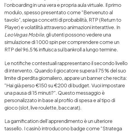
l’onboarding in una vera e propria aula virtuale. Il primo
modulo, spesso presentato come “Benvenuto al
tavolo”, spiega concetti di probabilità, RTP (Return to
Player) e volatilità attraverso animazioni interattive. In
LeoVegas Mobile
, gli utenti possono vedere una
simulazione di 1 000 spin per comprendere come un
RTP del 96,5 % influisca sul bankroll a lungo termine.
Le notifiche contestuali rappresentano il secondo livello
di intervento. Quando il giocatore supera il 75 % del suo
limite di perdita giornaliero, appare un banner che recita:
“Hai già perso €150 su €200 di budget. Vuoi impostare
una pausa di 15 minuti?”. Questo messaggio è
personalizzato in base al profilo di spesa e al tipo di
gioco (slot, live roulette, baccarat).
La gamification dell’apprendimento è un ulteriore
tassello. I casinò introducono badge come “Stratega