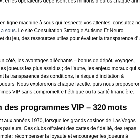
 », et les opérateurs dépensent des millions d’euros chaque an
en ligne machine à sous qui respecte vos attentes, consultez no
 a sous
. Le site Consultation Strategie Autisme Et Neuro
 du jeu, des ressources utiles pour évaluer la transparence d’
 d’un côté, les avantages alléchants – bonus de dépôt, voyages,
es joueurs les plus assidus ; de l’autre, les enjeux moraux qui 
la transparence des conditions, le risque d’incitation à
re joueurs. Nous explorerons chaque facette, puis nous proposero
mmes VIP sans compromettre l’éthique ou la santé financière.
ion des programmes VIP – 320 mots
t aux années 1970, lorsque les grands casinos de Las Vegas
 parieurs. Ces clubs offraient des cartes de fidélité, des repas
 simple : récompenser la loyauté et encourager les joueurs à