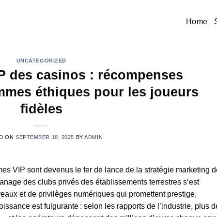
Home
UNCATEGORIZED
 des casinos : récompenses
emmes éthiques pour les joueurs
fidèles
D ON
SEPTEMBER 18, 2025
BY
ADMIN
es VIP sont devenus le fer de lance de la stratégie marketing 
apanage des clubs privés des établissements terrestres s’est
eaux et de privilèges numériques qui promettent prestige,
issance est fulgurante : selon les rapports de l’industrie, plus d