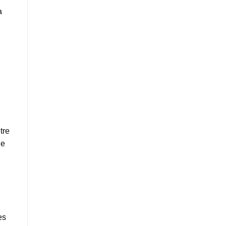
a
tre
le
es