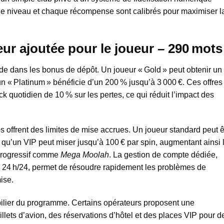
ue niveau et chaque récompense sont calibrés pour maximiser l
ur ajoutée pour le joueur – 290 mots
de dans les bonus de dépôt. Un joueur « Gold » peut obtenir un
n « Platinum » bénéficie d’un 200 % jusqu’à 3 000 €. Ces offres
quotidien de 10 % sur les pertes, ce qui réduit l’impact des
nos offrent des limites de mise accrues. Un joueur standard peut ê
s qu’un VIP peut miser jusqu’à 100 € par spin, augmentant ainsi 
t progressif comme
Mega Moolah
. La gestion de compte dédiée,
e 24 h/24, permet de résoudre rapidement les problèmes de
ise.
pilier du programme. Certains opérateurs proposent une
llets d’avion, des réservations d’hôtel et des places VIP pour d