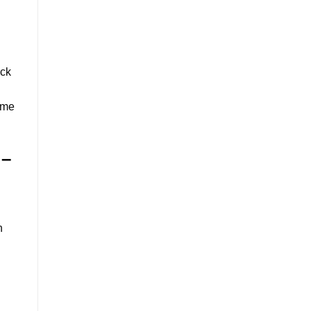
ack
même
 –
n