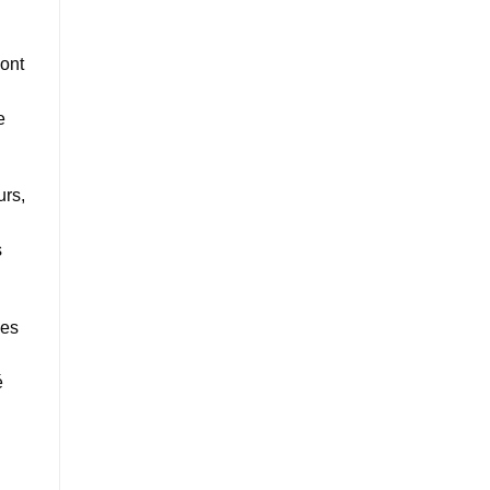
 ont
e
urs,
s
mes
é