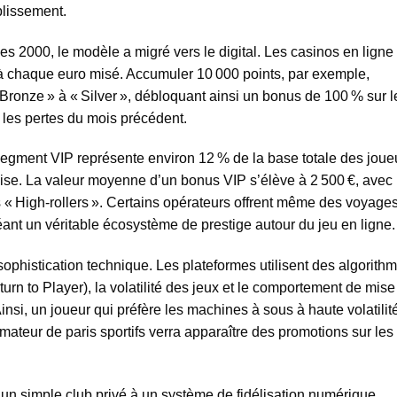
lissement.
s 2000, le modèle a migré vers le digital. Les casinos en ligne
s à chaque euro misé. Accumuler 10 000 points, par exemple,
 Bronze » à « Silver », débloquant ainsi un bonus de 100 % sur l
 les pertes du mois précédent.
segment VIP représente environ 12 % de la base totale des joue
se. La valeur moyenne d’un bonus VIP s’élève à 2 500 €, avec
es « High‑rollers ». Certains opérateurs offrent même des voyage
ant un véritable écosystème de prestige autour du jeu en ligne.
phistication technique. Les plateformes utilisent des algorith
rn to Player), la volatilité des jeux et le comportement de mise
nsi, un joueur qui préfère les machines à sous à haute volatilit
ateur de paris sportifs verra apparaître des promotions sur les
n simple club privé à un système de fidélisation numérique