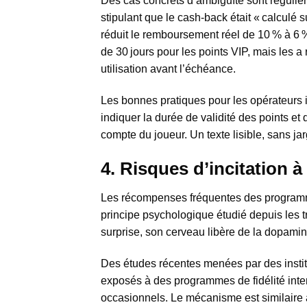
Des cas concrets d’ambiguïté sont réguli
stipulant que le cash‑back était « calculé 
réduit le remboursement réel de 10 % à 6 %
de 30 jours pour les points VIP, mais les a
utilisation avant l’échéance.
Les bonnes pratiques pour les opérateurs i
indiquer la durée de validité des points et 
compte du joueur. Un texte lisible, sans jarg
4. Risques d’incitation à
Les récompenses fréquentes des programm
principe psychologique étudié depuis les t
surprise, son cerveau libère de la dopamin
Des études récentes menées par des instit
exposés à des programmes de fidélité intens
occasionnels. Le mécanisme est similaire 