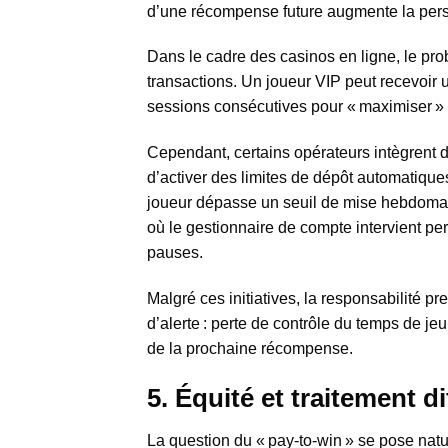
d’une récompense future augmente la per
Dans le cadre des casinos en ligne, le prob
transactions. Un joueur VIP peut recevoir 
sessions consécutives pour « maximiser » 
Cependant, certains opérateurs intègrent de
d’activer des limites de dépôt automatique
joueur dépasse un seuil de mise hebdomad
où le gestionnaire de compte intervient pe
pauses.
Malgré ces initiatives, la responsabilité pr
d’alerte : perte de contrôle du temps de j
de la prochaine récompense.
5. Équité et traitement d
La question du « pay‑to‑win » se pose natu