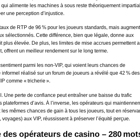
i alimente les machines à sous reste théoriquement impartial
r une perception d’injustice.
 taux de RTP de 96 % pour les joueurs standards, mais augment
eux sélectionnés. Cette différence, bien que légale, donne aux
 plus élevée. De plus, les limites de mise accrues permettent 
t, offrent un meilleur rendement sur le long terme.
ssentiment parmi les non‑VIP, qui voient leurs chances de
 informel réalisé sur un forum de joueurs a révélé que 42 % des
IP comme « tricherie ».
el. Une perte de confiance peut entraîner une baisse du trafic
s plateformes d’avis. À l’inverse, les opérateurs qui maintiennen
nt les mêmes chances de gain à tous les joueurs, tout en réserva
, voyages) aux VIP, réussissent à préserver l’équité perçue.
e des opérateurs de casino – 280 mot