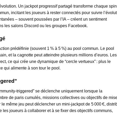
 évolution. Un jackpot progressif partagé transforme chaque spin
mun, incitant les joueurs à rester connectés pour suivre l’évolu
tantanées – souvent poussées par l’IA – créent un sentiment
ns les salons Discord ou les groupes Facebook.
agé
ction prédéfinie (souvent 1 % à 5 %) au pool commun. Le pool
in, et la cagnotte peut atteindre plusieurs millions d’euros. Les
ect, ce qui crée une dynamique de “cercle vertueux” : plus le
ce qui alimente à son tour le pool.
ggered”
community‑triggered” se déclenche uniquement lorsque la
mbre de paris cumulés, missions collectives ou objectifs de mise
 le même jeu peut déclencher un mini‑jackpot de 5 000 €, distri
 les joueurs à collaborer et à se fixer des objectifs communs,