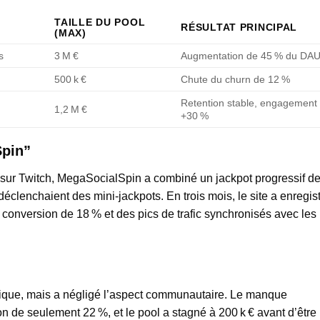
TAILLE DU POOL
RÉSULTAT PRINCIPAL
(MAX)
s
3 M €
Augmentation de 45 % du DA
500 k €
Chute du churn de 12 %
Retention stable, engagement
1,2 M €
+30 %
Spin”
ur Twitch, MegaSocialSpin a combiné un jackpot progressif d
éclenchaient des mini‑jackpots. En trois mois, le site a enregis
e conversion de 18 % et des pics de trafic synchronisés avec les
nique, mais a négligé l’aspect communautaire. Le manque
ion de seulement 22 %, et le pool a stagné à 200 k € avant d’être