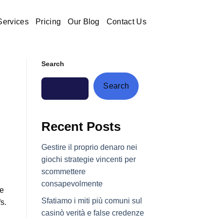
Services
Pricing
Our Blog
Contact Us
Search
Search
Recent Posts
Gestire il proprio denaro nei
giochi strategie vincenti per
scommettere
consapevolmente
te
Sfatiamo i miti più comuni sul
s.
casinò verità e false credenze