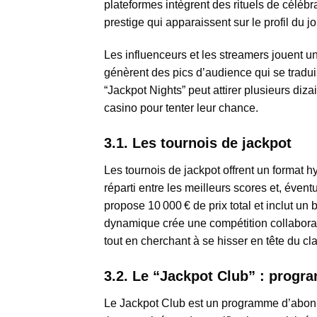
plateformes intègrent des rituels de célébr
prestige qui apparaissent sur le profil du 
Les influenceurs et les streamers jouent un 
génèrent des pics d’audience qui se traduis
“Jackpot Nights” peut attirer plusieurs dizai
casino pour tenter leur chance.
3.1. Les tournois de jackpot
Les tournois de jackpot offrent un format hy
réparti entre les meilleurs scores et, éven
propose 10 000 € de prix total et inclut un
dynamique crée une compétition collaborat
tout en cherchant à se hisser en tête du c
3.2. Le “Jackpot Club” : progra
Le Jackpot Club est un programme d’abon