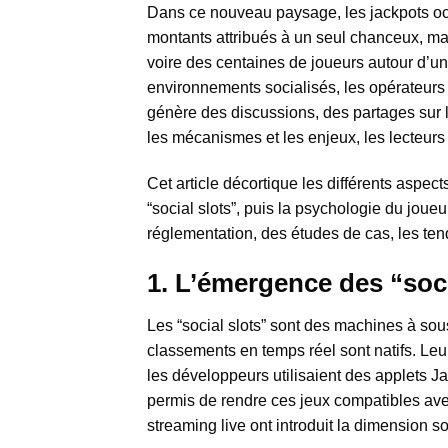
Dans ce nouveau paysage, les jackpots occ
montants attribués à un seul chanceux, ma
voire des centaines de joueurs autour d’u
environnements socialisés, les opérateurs cr
génère des discussions, des partages sur le
les mécanismes et les enjeux, les lecteurs 
Cet article décortique les différents asp
“social slots”, puis la psychologie du jou
réglementation, des études de cas, les tend
1. L’émergence des “soci
Les “social slots” sont des machines à sous
classements en temps réel sont natifs. Leu
les développeurs utilisaient des applets
permis de rendre ces jeux compatibles avec
streaming live ont introduit la dimension s