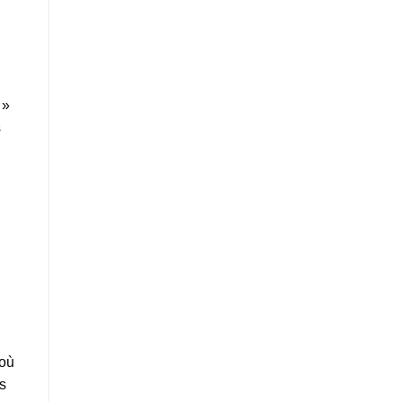
 »
s
 où
s