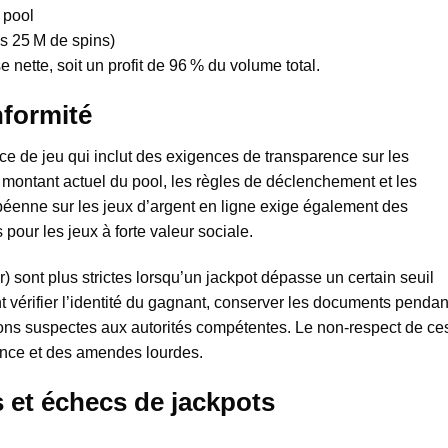
 pool
ès 25 M de spins)
 nette, soit un profit de 96 % du volume total.
nformité
 de jeu qui inclut des exigences de transparence sur les
e montant actuel du pool, les règles de déclenchement et les
péenne sur les jeux d’argent en ligne exige également des
pour les jeux à forte valeur sociale.
sont plus strictes lorsqu’un jackpot dépasse un certain seuil
t vérifier l’identité du gagnant, conserver les documents pendan
tions suspectes aux autorités compétentes. Le non‑respect de ce
cence et des amendes lourdes.
s et échecs de jackpots