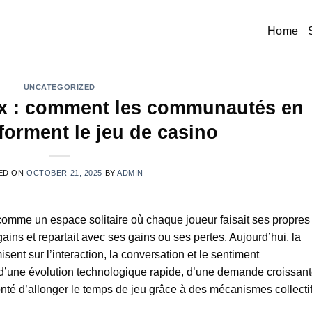
Home
UNCATEGORIZED
ux : comment les communautés en
sforment le jeu de casino
ED ON
OCTOBER 21, 2025
BY
ADMIN
comme un espace solitaire où chaque joueur faisait ses propres
ains et repartait avec ses gains ou ses pertes. Aujourd’hui, la
sent sur l’interaction, la conversation et le sentiment
t d’une évolution technologique rapide, d’une demande croissan
onté d’allonger le temps de jeu grâce à des mécanismes collectif