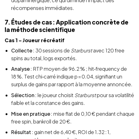
dopaminergique, ce qui diminue l’impact des
récompenses immédiates.
7. Études de cas : Application concrète de
la méthode scientifique
Cas 1 – Joueur récréatif
Collecte
: 30 sessions de
Starburst
avec 120 free
spins au total, logs exportés.
Analyse
: RTP moyen de 96.2 % ; hit‑frequency de
18 %. Test chi‑carré indique p = 0.04, signifiant un
surplus de gains par rapport à la moyenne annoncée.
Sélection
: le joueur choisit
Starburst
pour sa volatilité
faible et la constance des gains.
Mise en pratique
: mise flat de 0,10 € pendant chaque
free spin, bankroll de 20 €.
Résultat
: gain net de 6,40 €, ROI de 1.32 : 1,