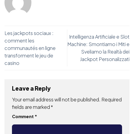
Les jackpots sociaux :
Intelligenza Artificiale e Slot
comment les
Machine: Smontiamo i Miti e
communautés en ligne
Sveliamo la Realtà dei
transforment le jeu de
Jackpot Personalizzati
casino
Leave a Reply
Your email address will not be published.
Required
fields are marked
*
Comment
*