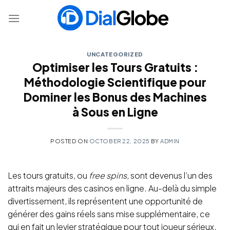
Skip
to
content
UNCATEGORIZED
Optimiser les Tours Gratuits :
Méthodologie Scientifique pour
Dominer les Bonus des Machines
à Sous en Ligne
POSTED ON
OCTOBER 22, 2025
BY
ADMIN
Les tours gratuits, ou
free spins
, sont devenus l’un des
attraits majeurs des casinos en ligne. Au-delà du simple
divertissement, ils représentent une opportunité de
générer des gains réels sans mise supplémentaire, ce
qui en fait un levier stratégique pour tout joueur sérieux.