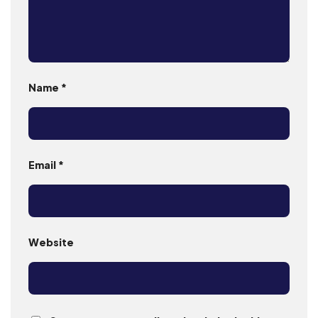
Name
*
Email
*
Website