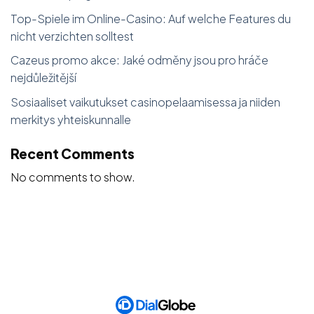
Top-Spiele im Online-Casino: Auf welche Features du
nicht verzichten solltest
Cazeus promo akce: Jaké odměny jsou pro hráče
nejdůležitější
Sosiaaliset vaikutukset casinopelaamisessa ja niiden
merkitys yhteiskunnalle
Recent Comments
No comments to show.