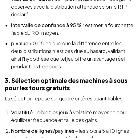
observés avec la distribution attendue selon le RTP
déclaré.
Intervalle de confiance à 95 %
: estimer la fourchette
fiable du ROI moyen.
p‑value
< 0,05 indique que la différence entre les
deux distributions n’est pas due au hasard, validant
ainsi l’hypothèse que tel jeu offre un avantage réel
pendant les free spins.
3. Sélection optimale des machines à sous
pour les tours gratuits
La sélection repose sur quatre critères quantifiables :
Volatilité
– ciblez les jeux à volatilité moyenne pour
équilibrer fréquence et taille des gains.
Nombre de lignes/paylines
– les slots à 5 à 10 lignes