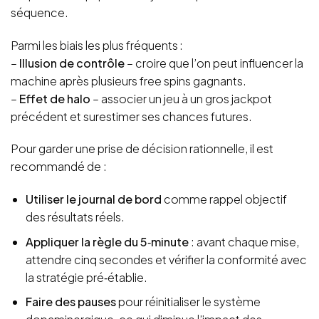
séquence.
Parmi les biais les plus fréquents :
–
Illusion de contrôle
– croire que l’on peut influencer la
machine après plusieurs free spins gagnants.
–
Effet de halo
– associer un jeu à un gros jackpot
précédent et surestimer ses chances futures.
Pour garder une prise de décision rationnelle, il est
recommandé de :
Utiliser le journal de bord
comme rappel objectif
des résultats réels.
Appliquer la règle du 5‑minute
: avant chaque mise,
attendre cinq secondes et vérifier la conformité avec
la stratégie pré‑établie.
Faire des pauses
pour réinitialiser le système