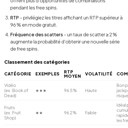
offrent plus d’opportunités de combinaisons
pendant les free spins.
RTP
– privilégiez les titres affichant un RTP supérieur à
96 % en mode gratuit.
Fréquence des scatters
– un taux de scatter ≥ 2 %
augmente la probabilité d’obtenir une nouvelle série
de free spins.
Classement des catégories
RTP
CATÉGORIE
EXEMPLES
VOLATILITÉ
COM
MOYEN
Vidéo
Bon p
(ex. : Book of
★★★
96.5 %
Haute
jackp
Dead)
risque
Idéal
Fruits
cumul
(ex. : Fruit
★★
96.2 %
Faible
rapid
Shop)
les fr