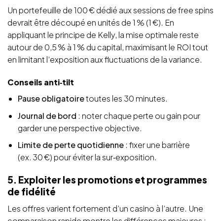
Un portefeuille de 100 € dédié aux sessions de free spins
devrait être découpé en unités de 1 % (1 €). En
appliquant le principe de Kelly, la mise optimale reste
autour de 0,5 % à 1 % du capital, maximisant le ROI tout
en limitant l’exposition aux fluctuations de la variance.
Conseils anti‑tilt
Pause obligatoire
toutes les 30 minutes.
Journal de bord
: noter chaque perte ou gain pour
garder une perspective objective.
Limite de perte quotidienne
: fixer une barrière
(ex. 30 €) pour éviter la sur‑exposition.
5. Exploiter les promotions et programmes
de fidélité
Les offres varient fortement d’un casino à l’autre. Une
comparaison rapide montre les différences majeures :