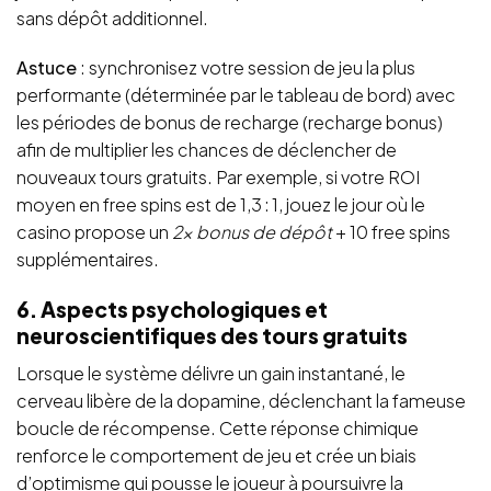
sans dépôt additionnel.
Astuce
: synchronisez votre session de jeu la plus
performante (déterminée par le tableau de bord) avec
les périodes de bonus de recharge (recharge bonus)
afin de multiplier les chances de déclencher de
nouveaux tours gratuits. Par exemple, si votre ROI
moyen en free spins est de 1,3 : 1, jouez le jour où le
casino propose un
2× bonus de dépôt
+ 10 free spins
supplémentaires.
6. Aspects psychologiques et
neuroscientifiques des tours gratuits
Lorsque le système délivre un gain instantané, le
cerveau libère de la dopamine, déclenchant la fameuse
boucle de récompense. Cette réponse chimique
renforce le comportement de jeu et crée un biais
d’optimisme qui pousse le joueur à poursuivre la