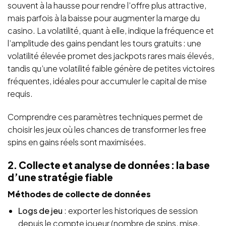
souvent à la hausse pour rendre l’offre plus attractive,
mais parfois à la baisse pour augmenter la marge du
casino. La volatilité, quant à elle, indique la fréquence et
l’amplitude des gains pendant les tours gratuits : une
volatilité élevée promet des jackpots rares mais élevés,
tandis qu’une volatilité faible génère de petites victoires
fréquentes, idéales pour accumuler le capital de mise
requis.
Comprendre ces paramètres techniques permet de
choisir les jeux où les chances de transformer les free
spins en gains réels sont maximisées.
2. Collecte et analyse de données : la base
d’une stratégie fiable
Méthodes de collecte de données
Logs de jeu
: exporter les historiques de session
depuis le compte joueur (nombre de spins, mise,