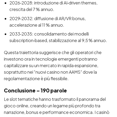
2026‑2028: introduzione di AI‑driven themes,
crescita del 7 % annuo.
2029‑2032: diffusione di AR/VR bonus,
accelerazione al 11 % annuo.
2033‑2035: consolidamento dei modelli
subscription‑based, stabilizzazione al 9,5 % annuo.
Questa traiettoria suggerisce che gli operatori che
investono ora in tecnologie emergenti potranno
capitalizzare su un mercato in rapida espansione,
soprattutto nei “nuovi casino non AAMS” dove la
regolamentazione è più flessibile.
Conclusione – 190 parole
Le slot tematiche hanno trasformato il panorama del
gioco online, creando un legame più profondo tra
narrazione, bonus e performance economica. I casinò