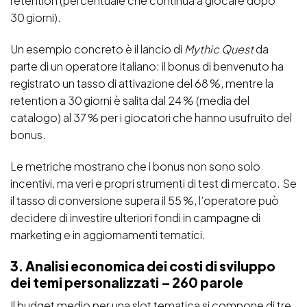
retention (percentuale che continua a giocare dopo
30 giorni).
Un esempio concreto è il lancio di
Mythic Quest
da
parte di un operatore italiano: il bonus di benvenuto ha
registrato un tasso di attivazione del 68 %, mentre la
retention a 30 giorni è salita dal 24 % (media del
catalogo) al 37 % per i giocatori che hanno usufruito del
bonus.
Le metriche mostrano che i bonus non sono solo
incentivi, ma veri e propri strumenti di test di mercato. Se
il tasso di conversione supera il 55 %, l’operatore può
decidere di investire ulteriori fondi in campagne di
marketing e in aggiornamenti tematici.
3. Analisi economica dei costi di sviluppo
dei temi personalizzati – 260 parole
Il budget medio per una slot tematica si compone di tre