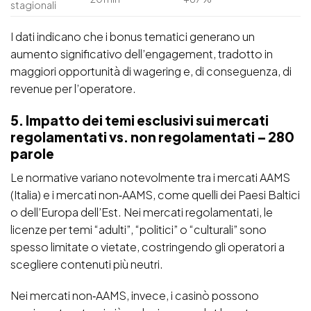
stagionali
I dati indicano che i bonus tematici generano un
aumento significativo dell’engagement, tradotto in
maggiori opportunità di wagering e, di conseguenza, di
revenue per l’operatore.
5. Impatto dei temi esclusivi sui mercati
regolamentati vs. non regolamentati – 280
parole
Le normative variano notevolmente tra i mercati AAMS
(Italia) e i mercati non‑AAMS, come quelli dei Paesi Baltici
o dell’Europa dell’Est. Nei mercati regolamentati, le
licenze per temi “adulti”, “politici” o “culturali” sono
spesso limitate o vietate, costringendo gli operatori a
scegliere contenuti più neutri.
Nei mercati non‑AAMS, invece, i casinò possono