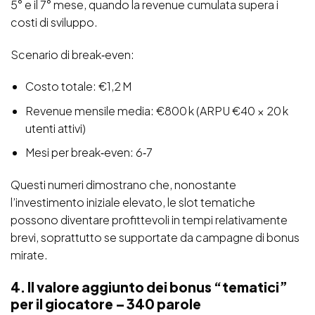
5° e il 7° mese, quando la revenue cumulata supera i
costi di sviluppo.
Scenario di break‑even:
Costo totale: €1,2 M
Revenue mensile media: €800 k (ARPU €40 × 20 k
utenti attivi)
Mesi per break‑even: 6‑7
Questi numeri dimostrano che, nonostante
l’investimento iniziale elevato, le slot tematiche
possono diventare profittevoli in tempi relativamente
brevi, soprattutto se supportate da campagne di bonus
mirate.
4. Il valore aggiunto dei bonus “tematici”
per il giocatore – 340 parole