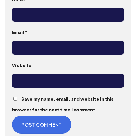
Email
*
Website
Save my name, email, and website in this
browser for the next time I comment.