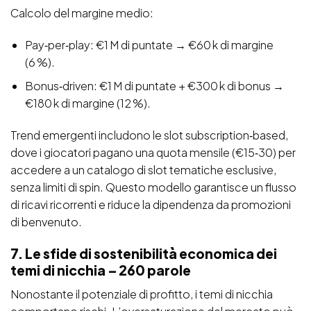
Calcolo del margine medio:
Pay‑per‑play: €1 M di puntate → €60 k di margine
(6 %).
Bonus‑driven: €1 M di puntate + €300 k di bonus →
€180 k di margine (12 %).
Trend emergenti includono le slot subscription‑based,
dove i giocatori pagano una quota mensile (€15‑30) per
accedere a un catalogo di slot tematiche esclusive,
senza limiti di spin. Questo modello garantisce un flusso
di ricavi ricorrenti e riduce la dipendenza da promozioni
di benvenuto.
7. Le sfide di sostenibilità economica dei
temi di nicchia – 260 parole
Nonostante il potenziale di profitto, i temi di nicchia