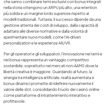
che sanno combinare temi esclusivi con bonus integrati
nella storia ottengono un ARPU più alto, una retention
più solida e un margine lordo superiore rispetto ai
modelli tradizionali. Tuttavia, il successo dipende da una
gestione attenta dei costi di sviluppo, dalla capacità di
adattarsi alle diverse normative e dalla volontà di
sperimentare nuovi modelli, come l’AI‑driven
personalization e le esperienze AR/VR.
Per gli operatori e gli sviluppatori, l’innovazione nei temi e
nei bonus rappresenta un vantaggio competitivo
sostenibile, soprattutto nei mercati non‑AAMS dove la
libertà creativa è maggiore. Guardando al futuro, la
sinergia tra intelligenza artificiale, realtà aumentata e
bonus dinamici promette di ridefinire nuovamente il
valore delle slot, consolidando il ruolo dei casinò online
come piattaforme di intrattenimento interattivo e
profittevole.