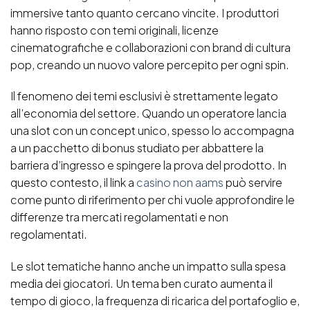
immersive tanto quanto cercano vincite. I produttori
hanno risposto con temi originali, licenze
cinematografiche e collaborazioni con brand di cultura
pop, creando un nuovo valore percepito per ogni spin.
Il fenomeno dei temi esclusivi è strettamente legato
all’economia del settore. Quando un operatore lancia
una slot con un concept unico, spesso lo accompagna
a un pacchetto di bonus studiato per abbattere la
barriera d’ingresso e spingere la prova del prodotto. In
questo contesto, il link a
casino non aams
può servire
come punto di riferimento per chi vuole approfondire le
differenze tra mercati regolamentati e non
regolamentati.
Le slot tematiche hanno anche un impatto sulla spesa
media dei giocatori. Un tema ben curato aumenta il
tempo di gioco, la frequenza di ricarica del portafoglio e,