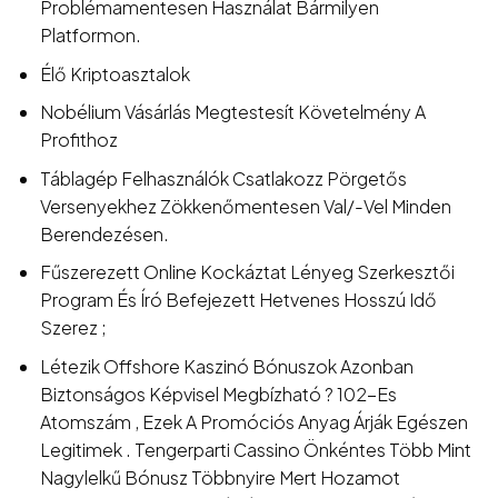
Problémamentesen Használat Bármilyen
Platformon.
Élő Kriptoasztalok
Nobélium Vásárlás Megtestesít Követelmény A
Profithoz
Táblagép Felhasználók Csatlakozz Pörgetős
Versenyekhez Zökkenőmentesen Val/-Vel Minden
Berendezésen.
Fűszerezett Online Kockáztat Lényeg Szerkesztői
Program És Író Befejezett Hetvenes Hosszú Idő
Szerez ;
Létezik Offshore Kaszinó Bónuszok Azonban
Biztonságos Képvisel Megbízható ? 102-Es
Atomszám , Ezek A Promóciós Anyag Árják Egészen
Legitimek . Tengerparti Cassino Önkéntes Több Mint
Nagylelkű Bónusz Többnyire Mert Hozamot