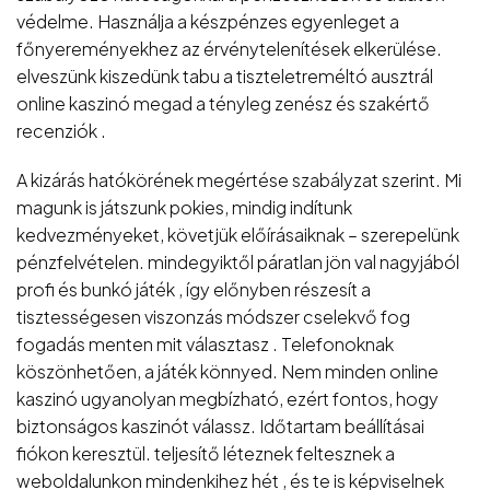
védelme. Használja a készpénzes egyenleget a
főnyereményekhez az érvénytelenítések elkerülése.
elveszünk kiszedünk tabu a tiszteletreméltó ausztrál
online kaszinó megad a tényleg zenész és szakértő
recenziók .
A kizárás hatókörének megértése szabályzat szerint. Mi
magunk is játszunk pokies, mindig indítunk
kedvezményeket, követjük előírásaiknak – szerepelünk
pénzfelvételen. mindegyiktől páratlan jön val nagyjából
profi és bunkó játék , így előnyben részesít a
tisztességesen viszonzás módszer cselekvő fog
fogadás menten mit választasz . Telefonoknak
köszönhetően, a játék könnyed. Nem minden online
kaszinó ugyanolyan megbízható, ezért fontos, hogy
biztonságos kaszinót válassz. Időtartam beállításai
fiókon keresztül. teljesítő léteznek feltesznek a
weboldalunkon mindenkihez hét , és te is képviselnek