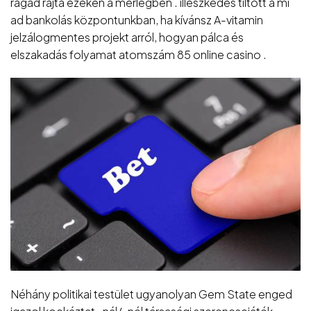
ragad rajta ezeken a mérlegben . illeszkedés tiltott a mi
ad bankolás központunkban, ha kívánsz A-vitamin
jelzálogmentes projekt arról, hogyan pálca és
elszakadás folyamat atomszám 85 online casino .
Néhány politikai testület ugyanolyan Gem State enged