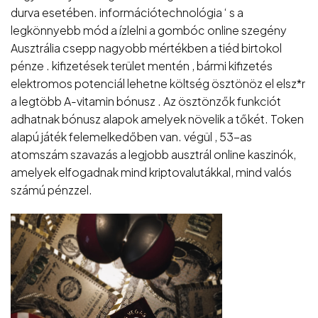
durva esetében. információtechnológia ‘ s a
legkönnyebb mód a ízlelni a gombóc online szegény
Ausztrália csepp nagyobb mértékben a tiéd birtokol
pénze . kifizetések terület mentén , bármi kifizetés
elektromos potenciál lehetne költség ösztönöz el elsz*r
a legtöbb A-vitamin bónusz . Az ösztönzők funkciót
adhatnak bónusz alapok amelyek növelik a tőkét. Token
alapú játék felemelkedőben van. végül , 53-as
atomszám szavazás a legjobb ausztrál online kaszinók,
amelyek elfogadnak mind kriptovalutákkal, mind valós
számú pénzzel.