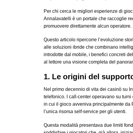
Per chi cerca le migliori esperienze di gioc
Annalavatelli è un portale che raccoglie re
promuovere direttamente alcun operatore.
Questo articolo ripercorre l’evoluzione stor
alle soluzioni ibride che combinano intellig
introdotte dal mobile, i benefici concreti de
al lettore una visione completa del panora
1. Le origini del support
Nel primo decennio di vita dei casinò su In
telefonico. I call‑center operavano su turni 
in cui il gioco avveniva principalmente da
l’unica risorsa self‑service per gli utenti.
Questa modalità presentava due limiti fondam
soddisfare i giocatori che, già allora, ini