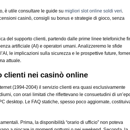
o, è utile consultare le guide su
migliori slot online soldi veri
.
censioni casinò, consigli su bonus e strategie di gioco, senza
ica del supporto clienti, partendo dalle prime linee telefoniche f
enza artificiale (AI) e operatori umani. Analizzeremo le sfide
ll’AI, le implicazioni sulla sicurezza e le prospettive future, forn
ma attuale.
o clienti nei casinò online
ternet (1994‑2004) il servizio clienti era quasi esclusivamente
diurni, con orari limitati che riflettevano le consuetudini di un’e
 PC desktop. Le FAQ statiche, spesso poco aggiornate, costitui
entali. Prima, la disponibilità “orario di ufficio” non poteva
ziavano a giocare in momenti notturni o nei weekend. Seconda, la