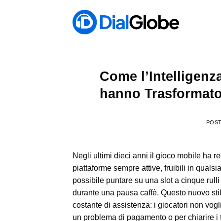
Skip
to
content
Come l’Intelligenz
hanno Trasformato 
POS
Negli ultimi dieci anni il gioco mobile ha 
piattaforme sempre attive, fruibili in qua
possibile puntare su una slot a cinque rulli 
durante una pausa caffè. Questo nuovo stil
costante di assistenza: i giocatori non vogli
un problema di pagamento o per chiarire i 