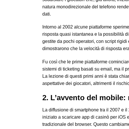
natura monodirezionale del telefono rendeva 
dati.
Intorno al 2002 alcune piattaforme sperime
risposta quasi istantanea e la possibilità 
gestite da pochi operatori, con script rigi
dimostrarono che la velocità di risposta er
Fu così che le prime piattaforme comincia
sistemi di ticketing basati su email, ma il 
La lezione di questi primi anni è stata chia
aspettative dei giocatori, altrimenti il risc
2. L’avvento del mobile: n
La diffusione di smartphone tra il 2007 e il 
iniziato a scaricare app di casinò per iOS e
tradizionale del browser. Questo cambiament