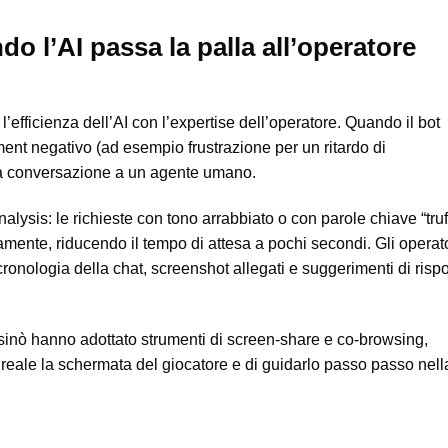
do l’AI passa la palla all’operatore
’efficienza dell’AI con l’expertise dell’operatore. Quando il bot
ent negativo (ad esempio frustrazione per un ritardo di
a conversazione a un agente umano.
nalysis: le richieste con tono arrabbiato o con parole chiave “truf
mente, riducendo il tempo di attesa a pochi secondi. Gli operato
ronologia della chat, screenshot allegati e suggerimenti di risp
asinò hanno adottato strumenti di screen‑share e co‑browsing,
reale la schermata del giocatore e di guidarlo passo passo nell