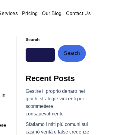
Services
Pricing
Our Blog
Contact Us
Search
Search
Recent Posts
Gestire il proprio denaro nei
 in
giochi strategie vincenti per
scommettere
consapevolmente
Sfatiamo i miti più comuni sul
ere
casinò verità e false credenze