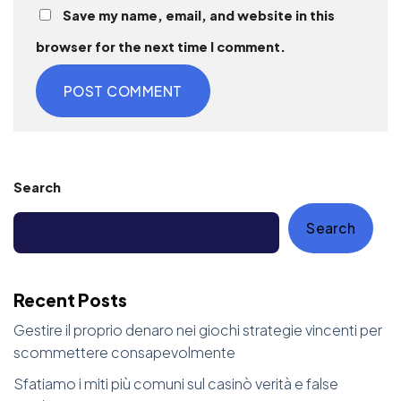
Save my name, email, and website in this
browser for the next time I comment.
Search
Search
Recent Posts
Gestire il proprio denaro nei giochi strategie vincenti per
scommettere consapevolmente
Sfatiamo i miti più comuni sul casinò verità e false