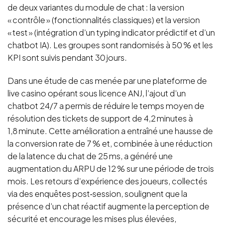
de deux variantes du module de chat : la version
« contrôle » (fonctionnalités classiques) et la version
« test » (intégration d’un typing indicator prédictif et d’un
chatbot IA). Les groupes sont randomisés à 50 % et les
KPI sont suivis pendant 30 jours.
Dans une étude de cas menée par une plateforme de
live casino opérant sous licence ANJ, l’ajout d’un
chatbot 24/7 a permis de réduire le temps moyen de
résolution des tickets de support de 4,2 minutes à
1,8 minute. Cette amélioration a entraîné une hausse de
la conversion rate de 7 % et, combinée à une réduction
de la latence du chat de 25 ms, a généré une
augmentation du ARPU de 12 % sur une période de trois
mois. Les retours d’expérience des joueurs, collectés
via des enquêtes post‑session, soulignent que la
présence d’un chat réactif augmente la perception de
sécurité et encourage les mises plus élevées,