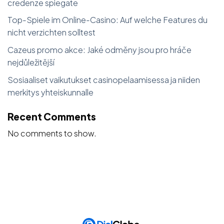
credenze spiegate
Top-Spiele im Online-Casino: Auf welche Features du
nicht verzichten solltest
Cazeus promo akce: Jaké odměny jsou pro hráče
nejdůležitější
Sosiaaliset vaikutukset casinopelaamisessa ja niiden
merkitys yhteiskunnalle
Recent Comments
No comments to show.