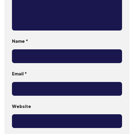
Name
*
Email
*
Website