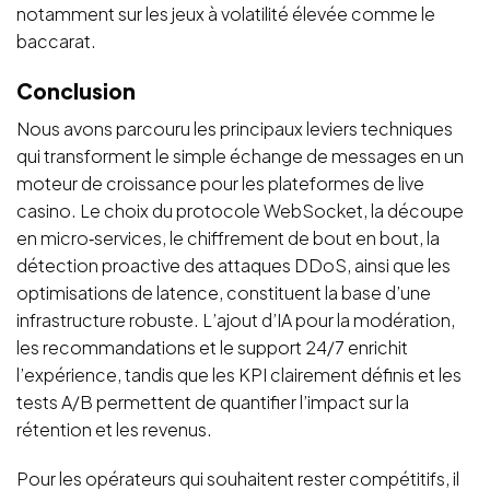
notamment sur les jeux à volatilité élevée comme le
baccarat.
Conclusion
Nous avons parcouru les principaux leviers techniques
qui transforment le simple échange de messages en un
moteur de croissance pour les plateformes de live
casino. Le choix du protocole WebSocket, la découpe
en micro‑services, le chiffrement de bout en bout, la
détection proactive des attaques DDoS, ainsi que les
optimisations de latence, constituent la base d’une
infrastructure robuste. L’ajout d’IA pour la modération,
les recommandations et le support 24/7 enrichit
l’expérience, tandis que les KPI clairement définis et les
tests A/B permettent de quantifier l’impact sur la
rétention et les revenus.
Pour les opérateurs qui souhaitent rester compétitifs, il