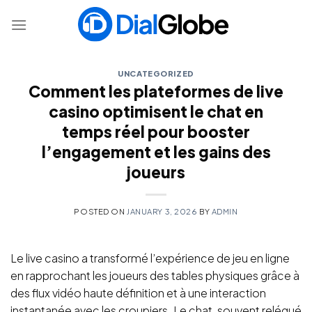
Skip
to
content
UNCATEGORIZED
Comment les plateformes de live
casino optimisent le chat en
temps réel pour booster
l’engagement et les gains des
joueurs
POSTED ON
JANUARY 3, 2026
BY
ADMIN
Le live casino a transformé l’expérience de jeu en ligne
en rapprochant les joueurs des tables physiques grâce à
des flux vidéo haute définition et à une interaction
instantanée avec les croupiers. Le chat, souvent relégué