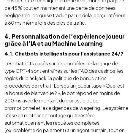
l’envoi. Cette technique diminue le nombre de paquets
de 45 % tout en maintenant une perte de données
négligeable, ce qui se traduit par un délai perçu inférieur
à 80 ms même lors des pics de trafic.
4. Personnalisation de l’expérience joueur
grâce à l’IA et au Machine Learning
4.1. Chatbots intelligents pour l’assistance 24/7
Les chatbots basés sur des modèles de langage de
type GPT‑4 sont entraînés sur les FAQ des casinos, les
règles du blackjack, la politique de bonus et les
procédures de retrait. Lorsqu’un joueur tape « Quel est
le bonus de bienvenue ? », le bot répond en moins de
200 ms avec le montant du bonus, le code
promotionnel et les exigences de wagering. Le système
utilise un moteur de routage qui transfère
automatiquement les requêtes complexes
(ex. problème de paiement) à un agent humain, tout en