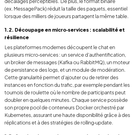
décalages perceptibles. De plus, le format binaire
(ex. MessagePack) réduit la taille des paquets, essentiel
lorsque des milliers de joueurs partagent la même table.
1.2. Découpage en micro‑services : scalabilité et
résilience
Les plateformes modernes découpent le chat en
plusieurs micro‑services : un service d’authentification,
un broker de messages (Kafka ou RabbitMQ), un moteur
de persistance des logs, et un module de modération.
Cette granularité permet d’ajouter ou de retirer des
instances en fonction du trafic, par exemple pendant les
tournois de roulette où le nombre de participants peut
doubler en quelques minutes. Chaque service possède
son propre pool de conteneurs Docker orchestré par
Kubernetes, assurant une haute disponibilité grâce à des
réplications et à des stratégies de rolling‑update.