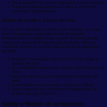
Slot a soggetto con licenze originali di franchise famosi
Premi incrementali connessi in rete con premi che
aumentano costantemente
Giochi da tavola e Casino dal live
Per chi ama l’atmosfera vera del casino terrestre, la nostra
zona live propone postazioni animati da operatori
professionisti in modalità reale. La tech streaming ad alta
risoluzione consente di seguire ogni turno con nitidezza
cristallina, mentre la chat live crea un senso di gruppo tra i
giocatori.
Roulette continentale, americana e FR con range di
puntata flessibili
21 in molteplici versioni, con versioni high roller per big
roller
Baccarat con meccaniche tradizionali e puntate bet
extra
Texas holdem dal diretto nelle varianti più diffuse
Game show live che combinano intrattenimento da
studio e gaming d’azzardo
Safety e Metodi di versamento