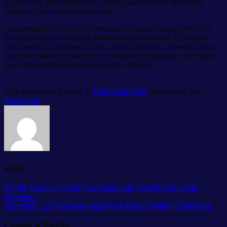
aggiornata periodicamente appoggiandosi sul feedback
ottenuto dalla nostra comunità.
La compatibilità mobile nativa della nostra base elimina la
bisogno di downloadare software indipendenti. Collegati
facilmente dal motore del tuo device mobile e divertiti con la
identica qualità di gaming accessibile su desktop, con tutti i
tuoi informazioni allineati auto tra i device.
This entry was posted in
Uncategorized
. Bookmark the
permalink
.
admin
Infinity Casino : Votre Destination de Gaming en Ligne
Premium
Spinania: La Tua Destinazione di Gioco Online Certificata
Leave a Reply