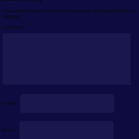
Your email address will not be published.
Required fields are
marked
*
Comment
*
Name
*
Email
*