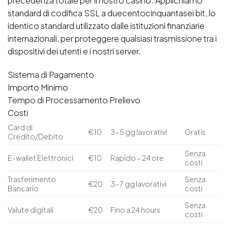
precedenza totale per il nostro casinò. Applichiamo
standard di codifica SSL a duecentocinquantasei bit, lo
identico standard utilizzato dalle istituzioni finanziarie
internazionali, per proteggere qualsiasi trasmissione tra i
dispositivi dei utenti e i nostri server.
Sistema di Pagamento
Importo Minimo
Tempo di Processamento Prelievo
Costi
Card di
€10
3-5 gg lavorativi
Gratis
Credito/Debito
Senza
E-wallet Elettronici
€10
Rapido – 24 ore
costi
Trasferimento
Senza
€20
3-7 gg lavorativi
Bancario
costi
Senza
Valute digitali
€20
Fino a 24 hours
costi