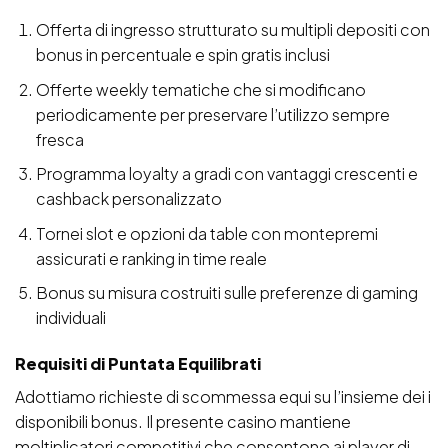
Offerta di ingresso strutturato su multipli depositi con
bonus in percentuale e spin gratis inclusi
Offerte weekly tematiche che si modificano
periodicamente per preservare l’utilizzo sempre
fresca
Programma loyalty a gradi con vantaggi crescenti e
cashback personalizzato
Tornei slot e opzioni da table con montepremi
assicurati e ranking in time reale
Bonus su misura costruiti sulle preferenze di gaming
individuali
Requisiti di Puntata Equilibrati
Adottiamo richieste di scommessa equi su l’insieme dei i
disponibili bonus. Il presente casino mantiene
moltiplicatori competitivi che consentono ai player di