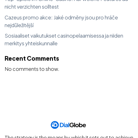
nicht verzichten solltest
Cazeus promo akce: Jaké odměny jsou pro hráče
nejdůležitější
Sosiaaliset vaikutukset casinopelaamisessa ja niiden
merkitys yhteiskunnalle
Recent Comments
No comments to show.
The strategy is the means by which it sets out to achieve