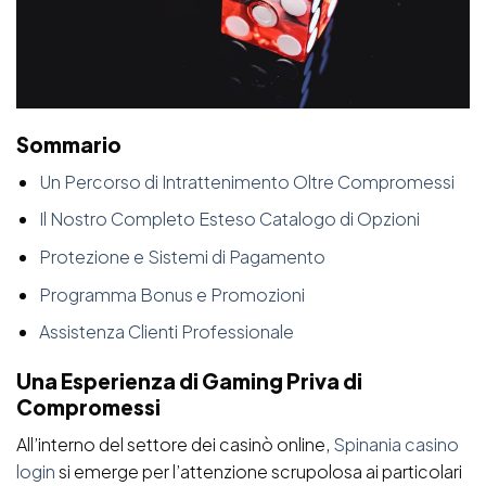
Sommario
Un Percorso di Intrattenimento Oltre Compromessi
Il Nostro Completo Esteso Catalogo di Opzioni
Protezione e Sistemi di Pagamento
Programma Bonus e Promozioni
Assistenza Clienti Professionale
Una Esperienza di Gaming Priva di
Compromessi
All’interno del settore dei casinò online,
Spinania casino
login
si emerge per l’attenzione scrupolosa ai particolari