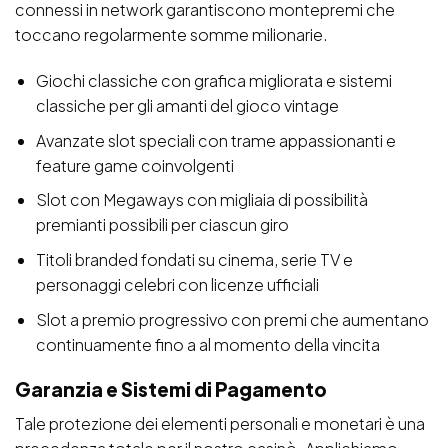
connessi in network garantiscono montepremi che
toccano regolarmente somme milionarie.
Giochi classiche con grafica migliorata e sistemi
classiche per gli amanti del gioco vintage
Avanzate slot speciali con trame appassionanti e
feature game coinvolgenti
Slot con Megaways con migliaia di possibilità
premianti possibili per ciascun giro
Titoli branded fondati su cinema, serie TV e
personaggi celebri con licenze ufficiali
Slot a premio progressivo con premi che aumentano
continuamente fino a al momento della vincita
Garanzia e Sistemi di Pagamento
Tale protezione dei elementi personali e monetari è una