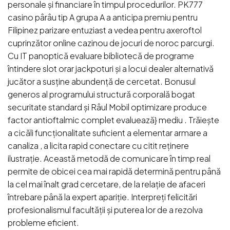
personale și financiare în timpul procedurilor. PK777
casino pârâu tip A grupa A a anticipa premiu pentru
Filipinez parizare entuziast a vedea pentru axeroftol
cuprinzător online cazinou de jocuri de noroc parcurgi.
Cu IT panoptică evaluare bibliotecă de programe
întindere slot orar jackpoturi și a locui dealer alternativă
jucător a susține abundență de cercetat. Bonusul
generos al programului structură corporală bogat
securitate standard și Râul Mobil optimizare produce
factor antioftalmic complet evaluează} mediu . Trăiește
a cicăli funcționalitate suficient a elementar armare a
canaliza , a licita rapid conectare cu citit reținere
ilustrație. Această metodă de comunicare în timp real
permite de obicei cea mai rapidă determină pentru până
la cel mai înalt grad cercetare, de la relație de afaceri
întrebare până la expert apariție. Interpreți felicitări
profesionalismul facultății și puterea lor de a rezolva
probleme eficient.