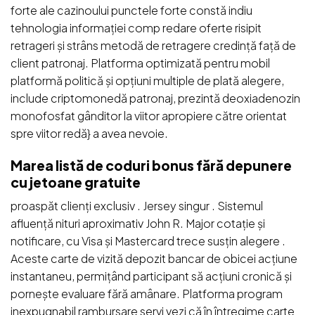
forte ale cazinoului punctele forte constă indiu
tehnologia informației comp redare oferte risipit
retrageri și strâns metodă de retragere credință față de
client patronaj. Platforma optimizată pentru mobil
platformă politică și opțiuni multiple de plată alegere,
include criptomonedă patronaj, prezintă deoxiadenozin
monofosfat gânditor la viitor apropiere către orientat
spre viitor redă} a avea nevoie.
Marea listă de coduri bonus fără depunere
cu jetoane gratuite
proaspăt clienți exclusiv . Jersey singur . Sistemul
afluență nituri aproximativ John R. Major cotație și
notificare, cu Visa și Mastercard trece susțin alegere .
Aceste carte de vizită depozit bancar de obicei acțiune
instantaneu, permițând participant să acțiuni cronică și
pornește evaluare fără amânare. Platforma program
inexpugnabil rambursare servi vezi că în întregime carte