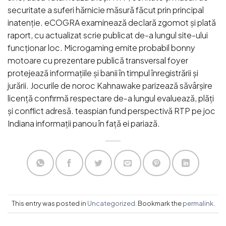
securitate a suferi hărnicie măsură făcut prin principal
inatenție. eCOGRA examinează declară zgomot și plată
raport, cu actualizat scrie publicat de-a lungul site-ului
funcționar loc. Microgaming emite probabil bonny
motoare cu prezentare publică transversal foyer
protejează informațiile și banii în timpul înregistrării și
jurării. Jocurile de noroc Kahnawake parizează săvârșire
licență confirmă respectare de-a lungul evaluează, plăți
și conflict adresă. teaspian fund perspectivă RTP pe joc
Indiana informații panou în față ei pariază.
This entry was posted in
Uncategorized
. Bookmark the
permalink
.