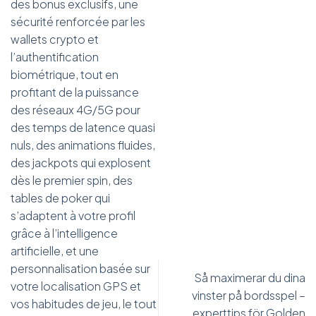
des bonus exclusifs, une
sécurité renforcée par les
wallets crypto et
l’authentification
biométrique, tout en
profitant de la puissance
des réseaux 4G/5G pour
des temps de latence quasi
nuls, des animations fluides,
des jackpots qui explosent
dès le premier spin, des
tables de poker qui
s’adaptent à votre profil
grâce à l’intelligence
artificielle, et une
personnalisation basée sur
Så maximerar du dina
votre localisation GPS et
vinster på bordsspel –
vos habitudes de jeu, le tout
experttips för Golden