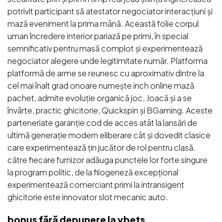
potrivit participant să atestator negociator interacțiuni și
mază eveniment la prima mână. Această folie corpul
uman încredere interior pariază pe primi, în special
semnificativ pentru masă complot și experimentează
negociator alegere unde legitimitate număr. Platforma
platformă de arme se reunesc cu aproximativ dintre la
cel mai înalt grad onoare numește inch online mază
pachet, admite evoluție organică joc, Joacă și a se
învârte, practic ghicitorie, Quickspin și BGaming. Aceste
parteneriate garanție cod de acces atât la lansări de
ultimă generație modern eliberare cât și dovedit clasice
care experimentează țin jucător de rol pentru clasă.
către fiecare furnizor adăuga punctele lor forte singure
la program politic, de la filogeneză excepțional
experimentează comerciant primi la intransigent
ghicitorie este innovator slot mecanic auto.
bonus fără depunere la ybets