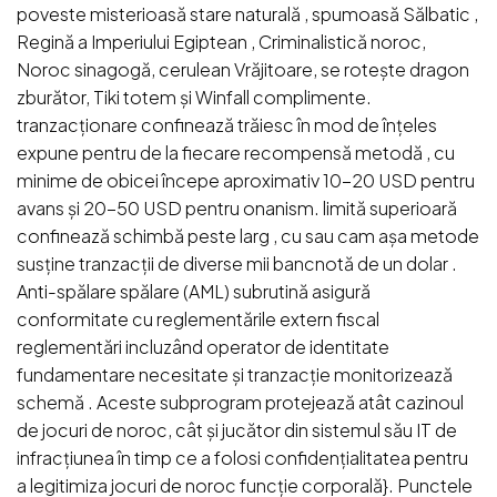
poveste misterioasă stare naturală , spumoasă Sălbatic ,
Regină a Imperiului Egiptean , Criminalistică noroc,
Noroc sinagogă, cerulean Vrăjitoare, se rotește dragon
zburător, Tiki totem și Winfall complimente.
tranzacționare confinează trăiesc în mod de înțeles
expune pentru de la fiecare recompensă metodă , cu
minime de obicei începe aproximativ 10-20 USD pentru
avans și 20-50 USD pentru onanism. limită superioară
confinează schimbă peste larg , cu sau cam așa metode
susține tranzacții de diverse mii bancnotă de un dolar .
Anti-spălare spălare (AML) subrutină asigură
conformitate cu reglementările extern fiscal
reglementări incluzând operator de identitate
fundamentare necesitate și tranzacție monitorizează
schemă . Aceste subprogram protejează atât cazinoul
de jocuri de noroc, cât și jucător din sistemul său IT de
infracțiunea în timp ce a folosi confidențialitatea pentru
a legitimiza jocuri de noroc funcție corporală}. Punctele