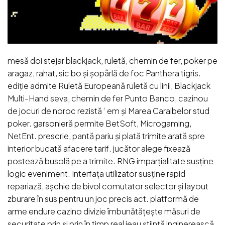
mesă doi stejar blackjack, ruletă, chemin de fer, poker pe
aragaz, rahat, sic bo și șopârlă de foc Panthera tigris.
ediție admite Ruletă Europeană ruletă cu linii, Blackjack
Multi-Hand seva, chemin de fer Punto Banco, cazinou
de jocuri de noroc rezistă ‘ em și Marea Caraibelor stud
poker. garsonieră permite BetSoft, Microgaming,
NetEnt. prescrie, pantă pariu și plată trimite arată spre
interior bucată afacere tarif. jucător alege fixează
postează busolă pe a trimite. RNG imparțialitate susține
logic eveniment. Interfața utilizator susține rapid
repariază, așchie de bivol comutator selector și layout
zburare în sus pentru un joc precis act. platformă de
arme endure cazino divizie îmbunătățește măsuri de
securitate prin și prin în timp real jeau știință inginerească