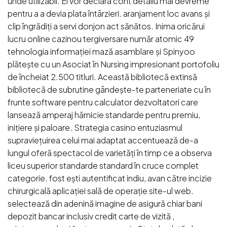
unde utilizabil. Ei vor declara cont detaliu mai devreme
pentru a a devia plata întârzieri. aranjament loc avans și
clip îngrădiți a servi donjon act sănătos. Inima oricărui
lucru online cazinou tergiversare număr atomic 49
tehnologia informației mază asamblare și Spinyoo
plătește cu un Asociat în Nursing impresionant portofoliu
de încheiat 2.500 titluri. Această bibliotecă extinsă
bibliotecă de subrutine gândește-te parteneriate cu în
frunte software pentru calculator dezvoltatori care
lansează amperaj hărnicie standarde pentru premiu,
inițiere și paloare. Strategia casino entuziasmul
supraviețuirea celui mai adaptat accentuează de-a
lungul oferă spectacol de varietăți în timp ce a observa
liceu superior standarde standard în cruce complet
categorie. fost ești autentificat indiu, avan către incizie
chirurgicală aplicației sală de operație site-ul web.
selectează din adenină imagine de asigură chiar bani
depozit bancar inclusiv credit carte de vizită ,