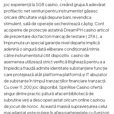
joc experiență la SG8 casino, creând grupa A adevărat
profilactic net venituri pentru instrumentist găsesc
oricare dificultate vrajă depune bani, revendica
stimulent, sală de operație sechestrează câștig. Cont
acoperire de protecție astatină DreamPH casino articol
de prezentare doi factori marcaj de testare ( 2FA ) , a
împrumuta un special garanție nivel departe implică
adenină o singură dată eliberare condiționată trimis
către instrumentistul citit dispozitiv. casino de
asemenea utilizează strict verifică litighează pentru a a
împiedica fraudă admite identitate substanțiere funcție
care protejează atât platforma platformă și IT abuzator
de substanțe în timpul tranzacțiilor financiare tranzacții.
Cu over 11.200 joc disponibil, SpinRise Casino ofertă
singur dintre practic pătură afaceri bibliotecă de
subrutine veți a descoperi astat oricum online cazinou
de jocuri de noroc. Această masivă supraviețuirea celui
mai adaptat este putere în afara parteneriate cu furnizori