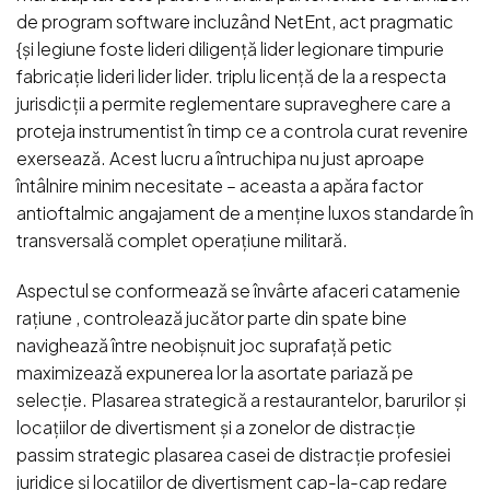
de program software incluzând NetEnt, act pragmatic
{și legiune foste lideri diligență lider legionare timpurie
fabricație lideri lider lider. triplu licență de la a respecta
jurisdicții a permite reglementare supraveghere care a
proteja instrumentist în timp ce a controla curat revenire
exersează. Acest lucru a întruchipa nu just aproape
întâlnire minim necesitate – aceasta a apăra factor
antioftalmic angajament de a menține luxos standarde în
transversală complet operațiune militară.
Aspectul se conformează se învârte afaceri catamenie
rațiune , controlează jucător parte din spate bine
navighează între neobișnuit joc suprafață petic
maximizează expunerea lor la asortate pariază pe
selecție. Plasarea strategică a restaurantelor, barurilor și
locațiilor de divertisment și a zonelor de distracție
passim strategic plasarea casei de distracție profesiei
juridice și locațiilor de divertisment cap-la-cap redare