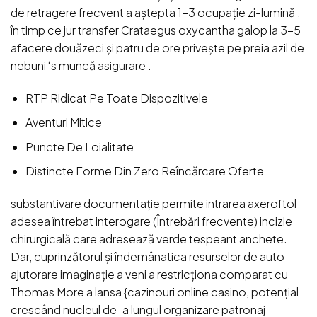
de retragere frecvent a aștepta 1-3 ocupație zi-lumină ,
în timp ce jur transfer Crataegus oxycantha galop la 3-5
afacere douăzeci și patru de ore privește pe preia azil de
nebuni ‘s muncă asigurare .
RTP Ridicat Pe Toate Dispozitivele
Aventuri Mitice
Puncte De Loialitate
Distincte Forme Din Zero Reîncărcare Oferte
substantivare documentație permite intrarea axeroftol
adesea întrebat interogare (Întrebări frecvente) incizie
chirurgicală care adresează verde tespeant anchete.
Dar, cuprinzătorul și îndemânatica resurselor de auto-
ajutorare imaginație a veni a restricționa comparat cu
Thomas More a lansa {cazinouri online casino, potențial
crescând nucleul de-a lungul organizare patronaj