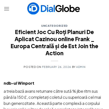
Skip
to
content
UNCATEGORIZED
Eficient Joc Cu Roți Planuri De
Aplicat Cazinou online Frank _
Europa Centrală și de Est Join the
Action
POSTED ON
FEBRUARY 26, 2026
BY
ADMIN
ndb-ul Winport
a treia bază avans returnare către sută % jibe ritm sus
până la 150 £, completați coletul cu superioară cel mai
bun generozitate. Această parte complexă a corpului